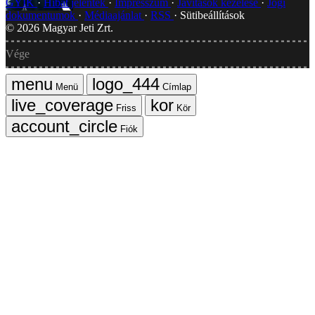
GYIK
Hibát jelentek
Impresszum
Javítások kezelése
Jogi
dokumentumok
Médiaajánlat
RSS
Sütibeállítások
©
2026
Magyar Jeti Zrt.
Vége
Menü
Címlap
Friss
Kör
Fiók