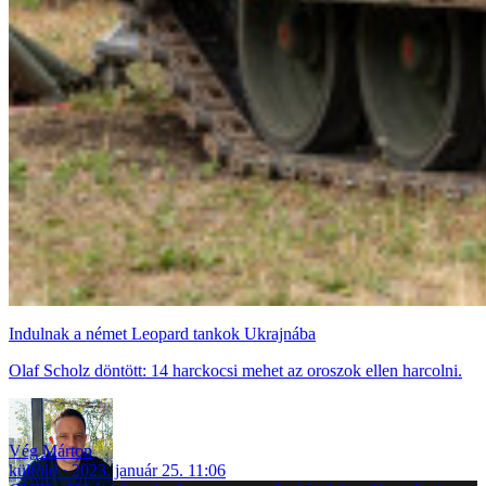
Indulnak a német Leopard tankok Ukrajnába
Olaf Scholz döntött: 14 harckocsi mehet az oroszok ellen harcolni.
Vég Márton
külföld
2023. január 25. 11:06