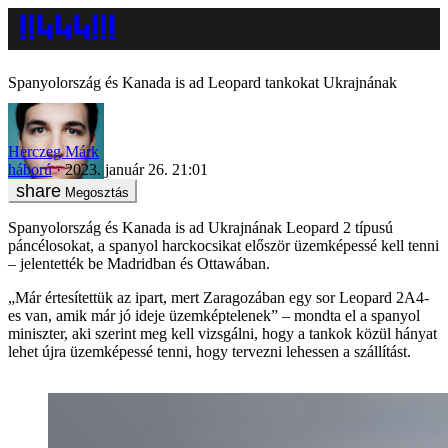
Spanyolország és Kanada is ad Leopard tankokat Ukrajnának
Herczeg Márk
háború
2023. január 26. 21:01
Megosztás
Spanyolország és Kanada is ad Ukrajnának Leopard 2 típusú
páncélosokat, a spanyol harckocsikat először üzemképessé kell tenni
– jelentették be Madridban és Ottawában.
„Már értesítettük az ipart, mert Zaragozában egy sor Leopard 2A4-
es van, amik már jó ideje üzemképtelenek” – mondta el a spanyol
miniszter, aki szerint meg kell vizsgálni, hogy a tankok közül hányat
lehet újra üzemképessé tenni, hogy tervezni lehessen a szállítást.