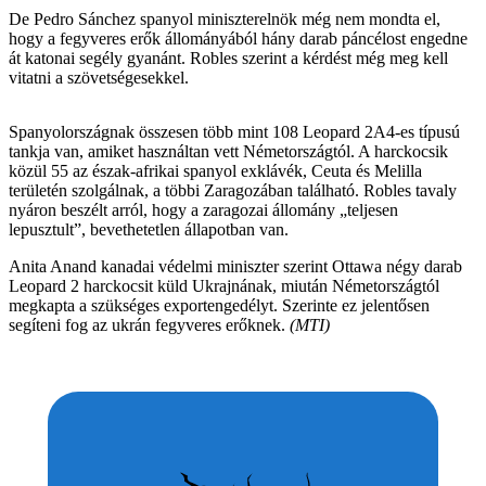
De Pedro Sánchez spanyol miniszterelnök még nem mondta el,
hogy a fegyveres erők állományából hány darab páncélost engedne
át katonai segély gyanánt. Robles szerint a kérdést még meg kell
vitatni a szövetségesekkel.
Spanyolországnak összesen több mint 108 Leopard 2A4-es típusú
tankja van, amiket használtan vett Németországtól. A harckocsik
közül 55 az észak-afrikai spanyol exklávék, Ceuta és Melilla
területén szolgálnak, a többi Zaragozában található. Robles tavaly
nyáron beszélt arról, hogy a zaragozai állomány „teljesen
lepusztult”, bevethetetlen állapotban van.
Anita Anand kanadai védelmi miniszter szerint Ottawa négy darab
Leopard 2 harckocsit küld Ukrajnának, miután Németországtól
megkapta a szükséges exportengedélyt. Szerinte ez jelentősen
segíteni fog az ukrán fegyveres erőknek.
(MTI)