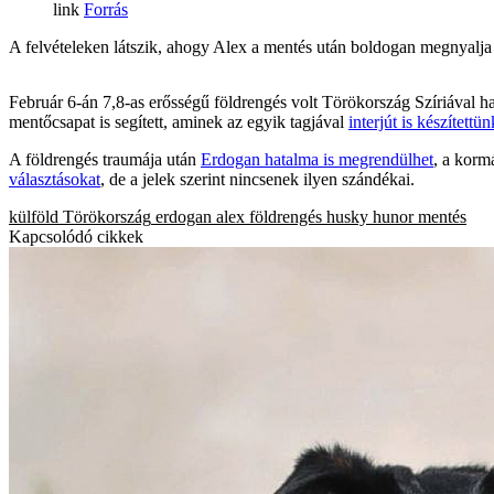
Forrás
A felvételeken látszik, ahogy Alex a mentés után boldogan megnyalja
Február 6-án 7,8-as erősségű földrengés volt Törökország Szíriával ha
mentőcsapat is segített, aminek az egyik tagjával
interjút is készítettün
A földrengés traumája után
Erdogan hatalma is megrendülhet
, a korm
választásokat
, de a jelek szerint nincsenek ilyen szándékai.
külföld
Törökország
erdogan
alex
földrengés
husky
hunor
mentés
Kapcsolódó cikkek