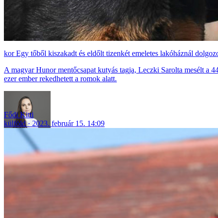
Egy tőből kiszakadt és eldőlt tizenkét emeletes lakóháznál dolgo
A magyar Hunor mentőcsapat kutyás tagja, Leczki Sarolta mesélt a 44
ezer ember rekedhetett a romok alatt.
Fődi Kitti
külföld
2023. február 15. 14:09