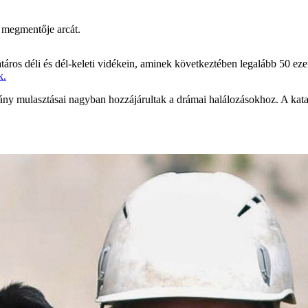
 megmentője arcát.
táros déli és dél-keleti vidékein, aminek következtében legalább 50 ez
k.
ány mulasztásai nagyban hozzájárultak a drámai halálozásokhoz. A kat