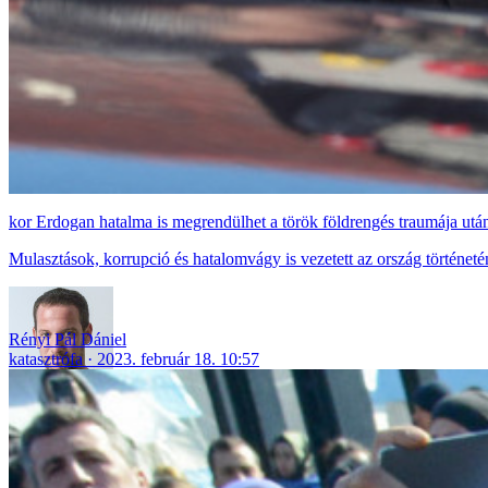
Erdogan hatalma is megrendülhet a török földrengés traumája utá
Mulasztások, korrupció és hatalomvágy is vezetett az ország történet
Rényi Pál Dániel
katasztrófa
2023. február 18. 10:57