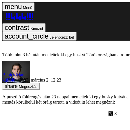
Menü
Kinézet
Jelentkezz be!
Több mint 3 hét után mentettek ki egy huskyt Törökországban a romo
Benics Márk
külföld
2023. március 2. 12:23
Megosztás
A pusztító földrengés után 23 nappal mentettek ki egy husky kutyát a r
mentés körülbelül két óráig tartott, a videót itt lehet megnézni: