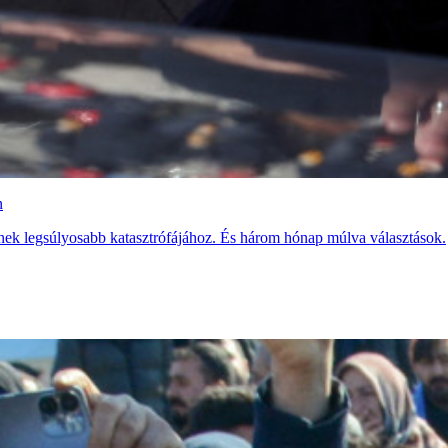
n
ének legsúlyosabb katasztrófájához. És három hónap múlva választások.