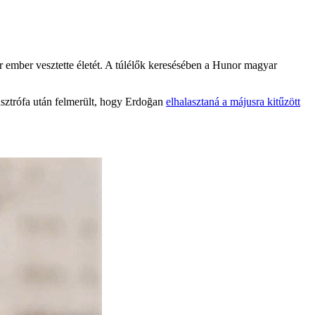
er ember vesztette életét. A túlélők keresésében a Hunor magyar
asztrófa után felmerült, hogy Erdoğan
elhalasztaná a májusra kitűzött