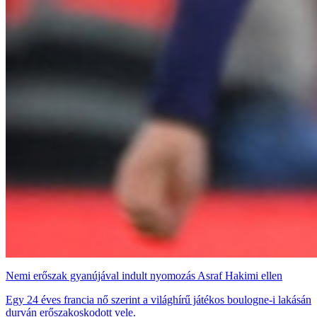
Nemi erőszak gyanújával indult nyomozás Asraf Hakimi ellen
Egy 24 éves francia nő szerint a világhírű játékos boulogne-i lakásán
durván erőszakoskodott vele.