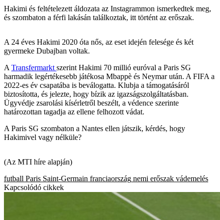
Hakimi és feltételezett áldozata az Instagrammon ismerkedtek meg,
és szombaton a férfi lakásán találkoztak, itt történt az erőszak.
A 24 éves Hakimi 2020 óta nős, az eset idején felesége és két
gyermeke Dubajban voltak.
A
Transfermarkt
szerint Hakimi 70 millió euróval a Paris SG
harmadik legértékesebb játékosa Mbappè és Neymar után. A FIFA a
2022-es év csapatába is beválogatta. Klubja a támogatásáról
biztosította, és jelezte, hogy bízik az igazságszolgáltatásban.
Ügyvédje zsarolási kísérletről beszélt, a védence szerinte
határozottan tagadja az ellene felhozott vádat.
A Paris SG szombaton a Nantes ellen játszik, kérdés, hogy
Hakimivel vagy nélküle?
(Az MTI híre alapján)
futball
Paris Saint-Germain
franciaország
nemi erőszak
vádemelés
Kapcsolódó cikkek