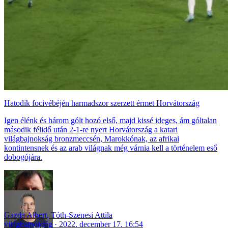
Hatodik focivébéjén harmadszor szerzett érmet Horvátország
Igen élénk és három gólt hozó első, majd kissé ideges, ám góltalan
második félidő után 2-1-re nyert Horvátország a katari
világbajnokság bronzmeccsén, Marokkónak, az afrikai
kontintensnek és az arab világnak még várnia kell a történelem eső
dobogójára.
Gazda Albert
,
Tóth-Szenesi Attila
világbajnokság
2022. december 17. 16:54