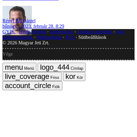
Rényi Pál Dániel
bűnügy
2023. február 28. 8:29
GYIK
Hibát jelentek
Impresszum
Javítások kezelése
Jogi
dokumentumok
Médiaajánlat
RSS
Sütibeállítások
©
2026
Magyar Jeti Zrt.
Vége
Menü
Címlap
Friss
Kör
Fiók