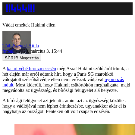
Vádat emeltek Hakimi ellen
Tóth-Szenesi Attila
futball
2023. március 3. 15:44
Megosztás
A
katari vébé bronzmeccsén
még Asraf Hakimi szólójáról írtunk, a
hét elején már arról adtunk hírt, hogy a Paris SG marokkói
válogatott szélsőhátvédje ellen nemi erőszak vádjával
nyomozás
indult
. Most kiderült, hogy Hakimit csütörtökön meghallgatta, majd
megvádolta az ügyészség, és bírósági felügyelet alá helyezte.
A bírósági felügyelet azt jelenti - amint azt az ügyészség közölte -
hogy a vádlójával nem léphet érintkezésbe, ugyanakkor akár el is
hagyhatja az országot. Pénteken ott volt csapata edzésén.