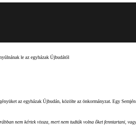
t nyúlnának le az egyházak Újbudától
si igényüket az egyházak Újbudán, közölte az önkormányzat. Egy Semjén
orábban nem kértek vissza, mert nem tudták volna őket fenntartani, vag