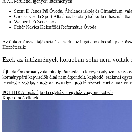
A XI. kerülettől igényelt intézmények
Szent II. János Pál Óvoda, Általános iskola és Gimnázium, valam
Grosics Gyula Sport Általános Iskola (első körben használatba vé
Weiner Leó Zeneiskola,
Fehér Kavics Kelenföldi Református Óvoda.
Az önkormányzat tájékoztatása szerint az ingatlanok becsült piaci ös
Hozzáteszik:
Ezek az intézmények korábban soha nem voltak e
Újbuda Önkormányzata mindig törekedett a kiegyensúlyozott viszony me
kormánypárti képviselők által nem átgondolt, kapkodó, szakmai egyez
jelenleg vizsgálja, ahogy azt is, milyen jogi lépéseket tehet annak ér
POLITIKA
lopás
újbuda
egyházak
egyház
vagyonelkobzás
Kapcsolódó cikkek