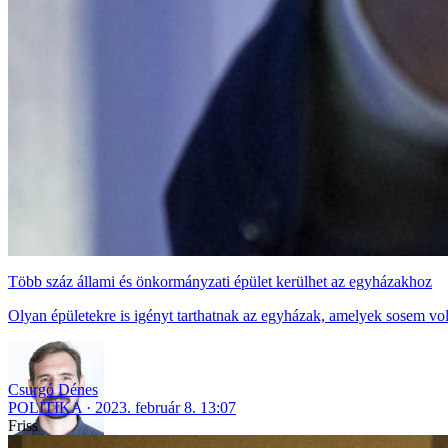
Több száz állami és önkormányzati épület kerülhet az egyházakhoz
Olyan épületekre is igényt tarthatnak az egyházak, amelyek sosem vol
Csurgó Dénes
POLITIKA
2023. február 8. 13:07
Friss