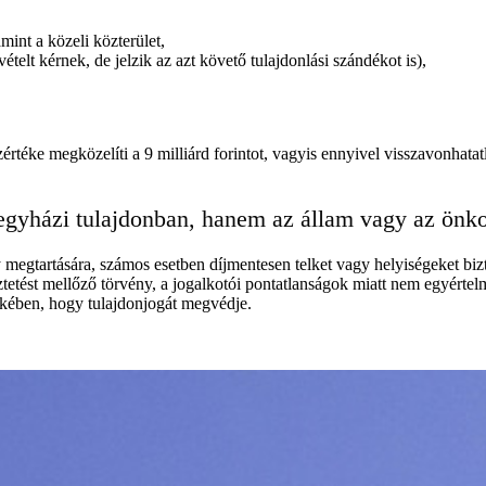
int a közeli közterület,
telt kérnek, de jelzik az azt követő tulajdonlási szándékot is),
szértéke megközelíti a 9 milliárd forintot, vagyis ennyivel visszavon
gyházi tulajdonban, hanem az állam vagy az önko
gtartására, számos esetben díjmentesen telket vagy helyiségeket bizto
tetést mellőző törvény, a jogalkotói pontatlanságok miatt nem egyérte
dekében, hogy tulajdonjogát megvédje.