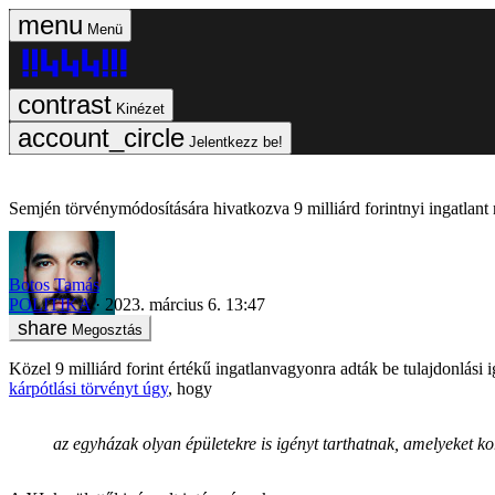
Menü
Kinézet
Jelentkezz be!
Semjén törvénymódosítására hivatkozva 9 milliárd forintnyi ingatlan
Botos Tamás
POLITIKA
2023. március 6. 13:47
Megosztás
Közel 9 milliárd forint értékű ingatlanvagyonra adták be tulajdonlá
kárpótlási törvényt úgy
, hogy
az egyházak olyan épületekre is igényt tarthatnak, amelyeket k