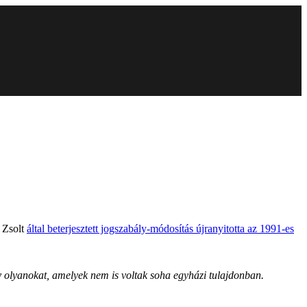
 Zsolt
által beterjesztett jogszabály-módosítás újranyitotta az 1991-es
y olyanokat, amelyek nem is voltak soha egyházi tulajdonban.