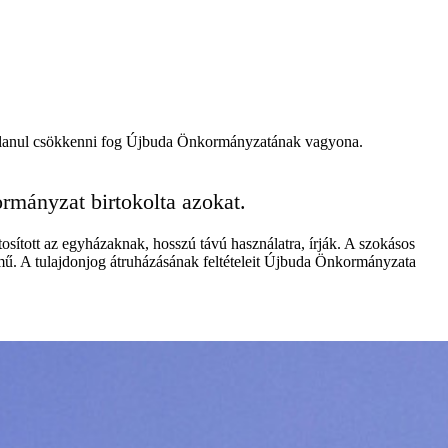
hatatlanul csökkenni fog Újbuda Önkormányzatának vagyona.
rmányzat birtokolta azokat.
sított az egyházaknak, hosszú távú használatra, írják. A szokásos
lmű. A tulajdonjog átruházásának feltételeit Újbuda Önkormányzata