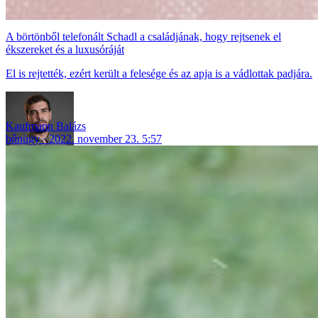
A börtönből telefonált Schadl a családjának, hogy rejtsenek el
ékszereket és a luxusóráját
El is rejtették, ezért került a felesége és az apja is a vádlottak padjára.
Kaufmann Balázs
bűnügy
2022. november 23. 5:57