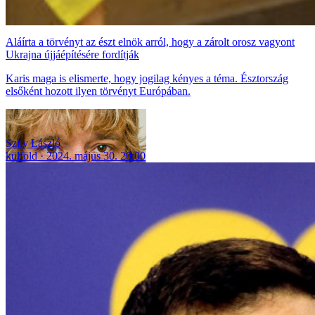
Aláírta a törvényt az észt elnök arról, hogy a zárolt orosz vagyont
Ukrajna újjáépítésére fordítják
Karis maga is elismerte, hogy jogilag kényes a téma. Észtország
elsőként hozott ilyen törvényt Európában.
Szily László
külföld
2024. május 30. 20:00