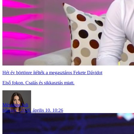
Hét év börtönre ítélték a megasztáros Fekete Dávidot
Első fokon. Csalás és sikkasztás miatt.
Mészáros Juli
bűnügy
2026. április 10. 10:26