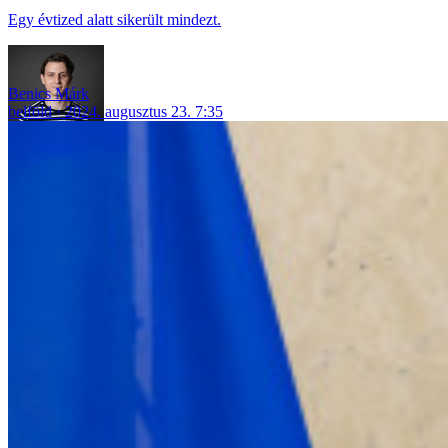
Egy évtized alatt sikerült mindezt.
Benics Márk
belföld
2024. augusztus 23. 7:35