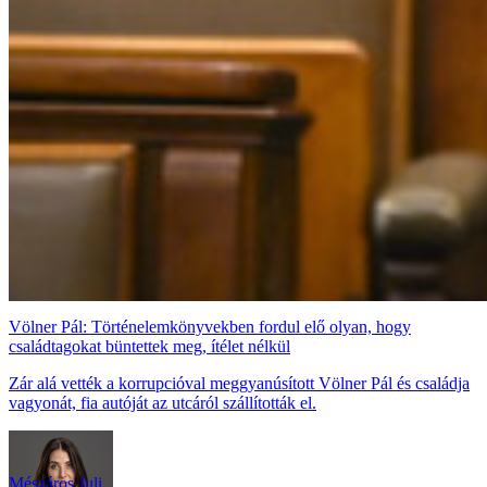
Völner Pál: Történelemkönyvekben fordul elő olyan, hogy
családtagokat büntettek meg, ítélet nélkül
Zár alá vették a korrupcióval meggyanúsított Völner Pál és családja
vagyonát, fia autóját az utcáról szállították el.
Mészáros Juli