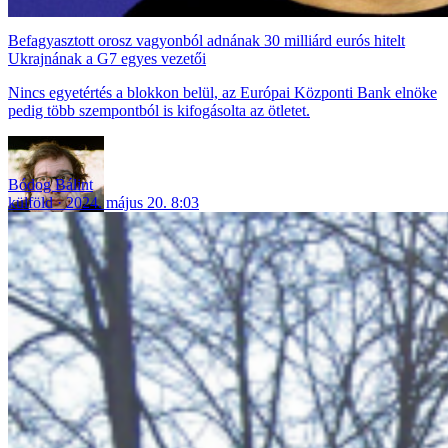
Befagyasztott orosz vagyonból adnának 30 milliárd eurós hitelt
Ukrajnának a G7 egyes vezetői
Nincs egyetértés a blokkon belül, az Európai Központi Bank elnöke
pedig több szempontból is kifogásolta az ötletet.
Bódog Bálint
külföld
2024. május 20. 8:03