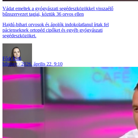
Vádat emeltek a gyógyászati segédeszközökkel visszaélő
bűnszervezet tagjai, köztük 36 orvos ellen
Hajdú-bihari orvosok és ápolók indokolatlanul írtak fel
pácienseknek ortopéd cipőket és egyéb gyógyászati
segédeszközöket.
Fődi Kitti
bűnügy
2026. április 22. 9:10