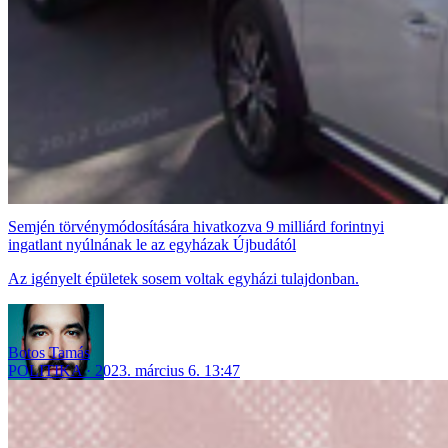
Semjén törvénymódosítására hivatkozva 9 milliárd forintnyi
ingatlant nyúlnának le az egyházak Újbudától
Az igényelt épületek sosem voltak egyházi tulajdonban.
Botos Tamás
POLITIKA
2023. március 6. 13:47