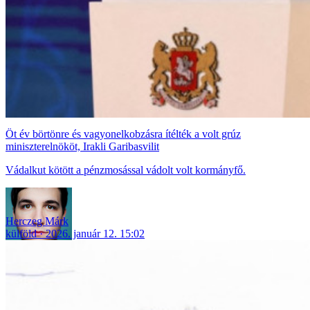
Öt év börtönre és vagyonelkobzásra ítélték a volt grúz
miniszterelnököt, Irakli Garibasvilit
Vádalkut kötött a pénzmosással vádolt volt kormányfő.
Herczeg Márk
külföld
2026. január 12. 15:02