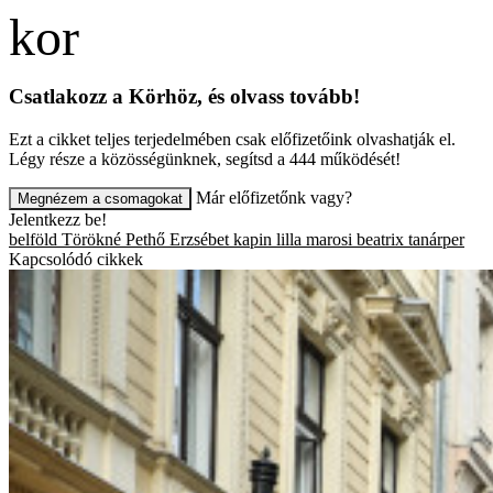
Csatlakozz a Körhöz, és olvass tovább!
Ezt a cikket teljes terjedelmében csak előfizetőink olvashatják el.
Légy része a közösségünknek, segítsd a 444 működését!
Már előfizetőnk vagy?
Megnézem a csomagokat
Jelentkezz be!
belföld
Törökné Pethő Erzsébet
kapin lilla
marosi beatrix
tanárper
Kapcsolódó cikkek