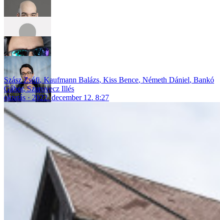
Szász Zsófi
,
Kaufmann Balázs
,
Kiss Bence
,
Németh Dániel
,
Bankó
Gábor
,
Szurovecz Illés
oktatás
2022. december 12. 8:27