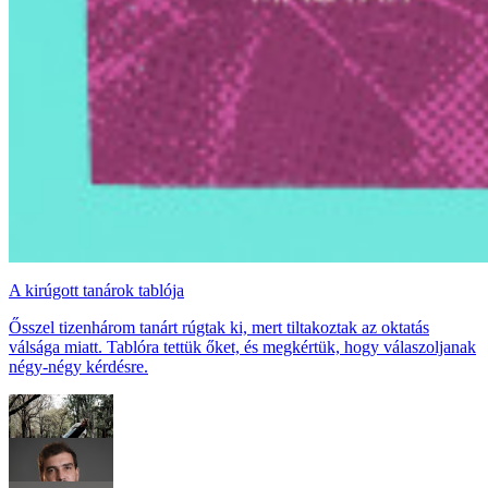
A kirúgott tanárok tablója
Ősszel tizenhárom tanárt rúgtak ki, mert tiltakoztak az oktatás
válsága miatt. Tablóra tettük őket, és megkértük, hogy válaszoljanak
négy-négy kérdésre.