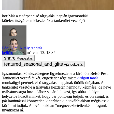
Már a tanárper első tárgyalási napján igazmondási
kötelezettségére emlékeztették a tankerület vezetőjét
Fődi Kitti
,
Király András
belföld
2023. március 13. 13:35
Megosztás
Ajándékozás
Igazmondási kötelezettségére figyelmeztette a bírónő a Belső-Pesti
Tankerület vezetőjét két, engedetlensége miatt
kirúgott tanár
munkaügyi perének első tárgyalási napjának ötödik órájában. A
tankerület vezetője a tárgyalás kezdetén nemhogy képmása, de neve
nyilvánosságra hozatalához se járult hozzá, így abba a hülye
helyzetbe hozott minket, hogy bár pontosan tudjuk, és olvasóink is
pár kattintással könnyedén kideríthetik, a továbbiakban mégis csak
körülírni tudjuk. A továbbiakban "megnevezhetetlenként" fogunk
hivatkozni rá.