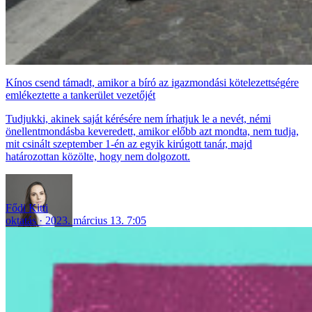
Kínos csend támadt, amikor a bíró az igazmondási kötelezettségére
emlékeztette a tankerület vezetőjét
Tudjukki, akinek saját kérésére nem írhatjuk le a nevét, némi
önellentmondásba keveredett, amikor előbb azt mondta, nem tudja,
mit csinált szeptember 1-én az egyik kirúgott tanár, majd
határozottan közölte, hogy nem dolgozott.
Fődi Kitti
oktatás
2023. március 13. 7:05