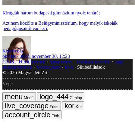
Kirúgták három budapesti gimnázium nyolc tanárát
Azt nem közölte a Belügyminisztérium, hogy melyik iskolák
pedagógusairól van szó.
Kiss Imola
oktatás
2022. november 30. 12:23
GYIK
Hibát jelentek
Impresszum
Javítások kezelése
Jogi
dokumentumok
Médiaajánlat
RSS
Sütibeállítások
©
2026
Magyar Jeti Zrt.
Vége
Menü
Címlap
Friss
Kör
Fiók