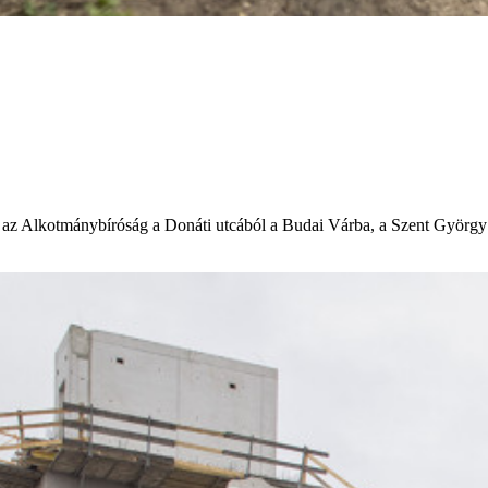
az Alkotmánybíróság a Donáti utcából a Budai Várba, a Szent György té