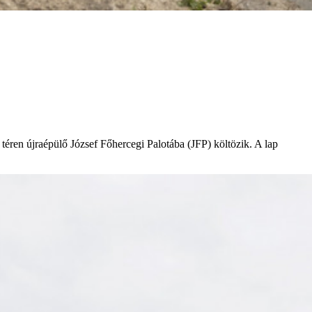
ren újraépülő József Főhercegi Palotába (JFP) költözik. A lap