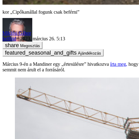
„Cipőkanállal fogunk csak beférni”
Miklósi Gábor
belföld
2023. március 26. 5:13
Megosztás
Ajándékozás
Március 9-én a Mandiner egy „értesülésre” hivatkozva
írta meg,
hogy 
semmit nem árult el a forrásáról.