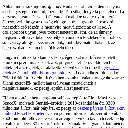
Abban nincs sok újdonság, hogy Budapestről nem érdemes nyaranta
a csillagos eget bámulni, mert alig pár csillag fénye képes felvenni a
versenyt a város éjszakai fényáradatával. De tavaly nyáron erős
élmény volt, hogy az ország eldugottabb, nagyobb városoktól
messzebb eső részén is mennyire megváltozott az ég képe. A
csillagokból ugyan jóval többet lehetett itt látni, de az élmény
mégsem volt zavartalan: szabályos vonalban közlekedő műholdak
sora, vagy ahogy nevezni szokták, műholdvonatok haladtak az
égen, szabad szemmel is jól kivehetően.
Hogy műholdak bukkannak fel az égen, azt már bőven lehetett
időnk megszokni: az elsőt, a Szputynik-1-et 1957. októberében
lőtték fel a szovjetek, a rákövetkező évtizedekben pedig
egymást
érték az állami műhold-programok
, szép lassan elkezdtük belakni a
Föld körüli űrt. Az elmúlt években azonban valami megváltozott: az
állami szereplők mellett hangsúlyosan megjelentek a
magánvállalatok, ez pedig léptékváltást jelentett.
Ebben a történetben a legfontosabb szereplő az Elon Musk vezette
SpaceX, melynek Starlink-projektje 2019-es indulása óta 3300
műholdat állított már pályára, ez pedig az
összes pályára állított aktív
műhold közel felét jelenti
. Idén januári információk szerint további
7500 műhold fellövésére van már engedélyük, a távlati tervek pedig
további mintegy 30 ezer műholdról szólnak. És ugyan az internetet a