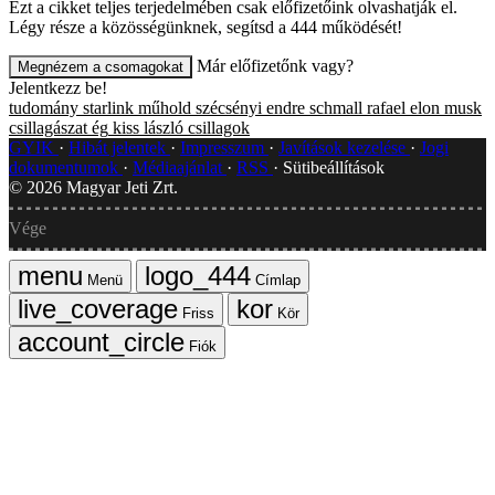
Ezt a cikket teljes terjedelmében csak előfizetőink olvashatják el.
Légy része a közösségünknek, segítsd a 444 működését!
Már előfizetőnk vagy?
Megnézem a csomagokat
Jelentkezz be!
tudomány
starlink
műhold
szécsényi endre
schmall rafael
elon musk
csillagászat
ég
kiss lászló
csillagok
GYIK
Hibát jelentek
Impresszum
Javítások kezelése
Jogi
dokumentumok
Médiaajánlat
RSS
Sütibeállítások
©
2026
Magyar Jeti Zrt.
Vége
Menü
Címlap
Friss
Kör
Fiók