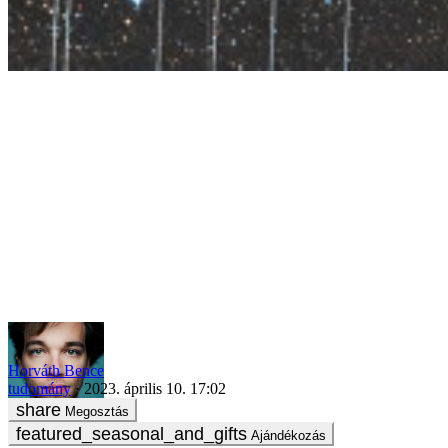
„Ott egy műhold, ott egy másik, és köztük, ami nem mozog, az
a Göncölszekér”
Horváth Bence
tudomány
2023. április 10. 17:02
Megosztás
Ajándékozás