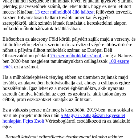
világ minden szegletébe műholdak révén eljuttatni igyekvő Starlink
jelenleg piacvezetőnek számít, de lehet tudni, hogy ez nem lefutott
meccs: Kínában
13 ezer műholdból álló hálózat
fellövését tervezik,
közben folyamatosan hallani további amerikai és egyéb
szereplőkről, akik szintén látnak fantáziát a kereskedelmi alapon
működő műholdhálózatok felállításában.
Elsősorban az alacsony Föld körüli pályáért zajlik majd a verseny, és
különféle előrejelzések szerint már az évtized végére többszörösére
nőhet a pályára állított műholdak száma: az Európai Déli
Obszervatórium például
75 ezer műholddal számol
, amíg a Nature-
ben 2020-ban megjelent tanulmányukban csillagászok
100 ezerre
tették
ezt a számot.
Ha a műholdtelepítések tényleg ebben az ütemben zajlanak majd
tovább, az alapvetően befolyásolhatja azt, ahogy a csillagos éghez
hozzáférünk. Igaz lehet ez a mezei égbámulókra, akik nyaranta
szeretik ámulva kémlelni az eget, és azokra is, akik tudományos
célból, profi eszközökkel kutatják az űr titkait.
Ez a változás persze már meg is kezdődött. 2019-ben, nem sokkal a
Starlink-projekt indulása után
a Magyar Csillagászati Egyesület
honlapján Fejes Zsolt
Vértesboglárról csodálkozott rá az átalakuló
égre:
„Reggeli kávémat szürcsölgetve északnyugati irányba tekintve