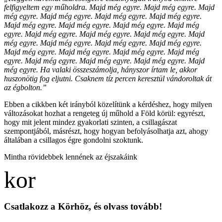
felfigyeltem egy műholdra. Majd még egyre. Majd még egyre. Majd
még egyre. Majd még egyre. Majd még egyre. Majd még egyre.
Majd még egyre. Majd még egyre. Majd még egyre. Majd még
egyre. Majd még egyre. Majd még egyre. Majd még egyre. Majd
még egyre. Majd még egyre. Majd még egyre. Majd még egyre.
Majd még egyre. Majd még egyre. Majd még egyre. Majd még
egyre. Majd még egyre. Majd még egyre. Majd még egyre. Majd
még egyre. Ha valaki összeszámolja, hányszor írtam le, akkor
huszonötig fog eljutni. Csaknem tíz percen keresztül vándoroltak át
az égbolton.”
Ebben a cikkben két irányból közelítünk a kérdéshez, hogy milyen
változásokat hozhat a rengeteg új műhold a Föld körül: egyrészt,
hogy mit jelent mindez gyakorlati szinten, a csillagászat
szempontjából, másrészt, hogy hogyan befolyásolhatja azt, ahogy
általában a csillagos égre gondolni szoktunk.
Mintha rövidebbek lennének az éjszakáink
Csatlakozz a Körhöz, és olvass tovább!