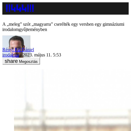
A „meleg” szót „magyarra” cserélték egy versben egy gimnáziumi
irodalomgyűjteményben
Rényi Pál Dániel
irodalom
2023. május 11. 5:53
Megosztás