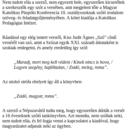
Nem tudott róla a szerző, nem egyezett bele, egyszerűen kicseréltek
a szerkesztők egy szót a versében, ami megjelent tőle a Magyar
Katolikus Püspöki Konferencia 10. osztályosoknak szóló irodalom
szöveg- és feladatgyűjteményében. A kötet kiadója a Katolikus
Pedagógiai Intézet.
Ráadásul egy elég ismert versről, Kiss Judit Ágnes „Szó” című
verséről van szó, amit a Szózat egyik XXI. századi átirataként is
szoktak emlegetni, és amely eredetileg így szól:
„Maradj, mert meg kell védeni / Kinek nincs is hova, /
Legyen szegény, hajléktalan, / Zsidó, meleg, roma”.
Az utolsó strófa ehelyett így áll a könyvben:
„Zsidó, magyar, roma”.
A szerző a Népszavától tudta meg, hogy egyszerűen átírták a versét
a 16 éveseknek szóló tankönyvben. Azt mondta, nem szóltak neki,
nem tudott róla, és fel fogja venni a kapcsolatot a kiadóval, hogy
magyarázatot adjanak neki az ügyben.