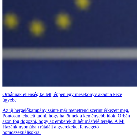
Orbánnak ellenség kellett, éppen egy mesekönyv akadt a keze
ügyébe
Az új hergelőkampány szinte már menetrend szerint érkezett meg.
Pontosan lehetett tudni, hogy ha jönnek a keményebb idők, Orbán
azon fog dogozni, hogy az emberek dühét másfelé terelje. A Mi
Hazánk nyomában rátalált a gyerekeket fenyegető
homoszexuálisokra.