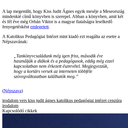
A lap megemlíti, hogy Kiss Judit Ágnes egyik meséje a Meseország
mindenkié című könyvben is szerepel. Abban a könyvben, amit két
és fél éve még Orbán Viktor is a magyar fiatalságra leselkedő
fenyegetésként
emlegetett
.
A Katolikus Pedagógiai Intézet mint kiadó ezt reagálta az esetre a
Népszavának:
„Tankönyvcsaládunk még igen friss, második éve
használják a diákok és a pedagógusok, eddig még ezzel
kapcsolatban nem érkezett észrevétel. Megjegyezzük,
hogy a kortárs versek az interneten többféle
szövegváltozatban találhatók meg.”
(
Népszava
)
irodalom
vers
kiss judit ágnes
katolikus pedagógiai intézet
cenzúra
irodalom
Kapcsolódó cikkek