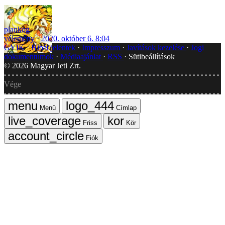
plankog
vélemény
2020. október 6. 8:04
GYIK
Hibát jelentek
Impresszum
Javítások kezelése
Jogi
dokumentumok
Médiaajánlat
RSS
Sütibeállítások
©
2026
Magyar Jeti Zrt.
Vége
Menü
Címlap
Friss
Kör
Fiók