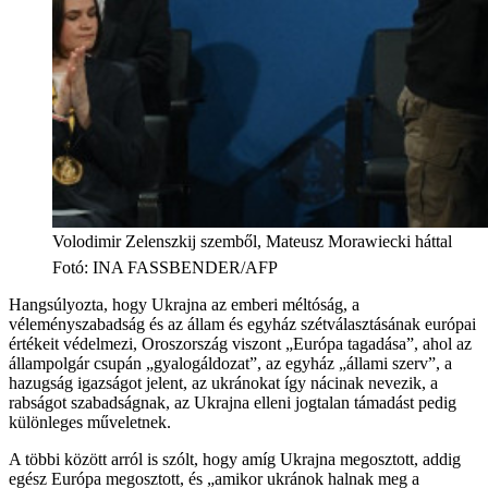
Volodimir Zelenszkij szemből, Mateusz Morawiecki háttal
Fotó
:
INA FASSBENDER/AFP
Hangsúlyozta, hogy Ukrajna az emberi méltóság, a
véleményszabadság és az állam és egyház szétválasztásának európai
értékeit védelmezi, Oroszország viszont „Európa tagadása”, ahol az
állampolgár csupán „gyalogáldozat”, az egyház „állami szerv”, a
hazugság igazságot jelent, az ukránokat így nácinak nevezik, a
rabságot szabadságnak, az Ukrajna elleni jogtalan támadást pedig
különleges műveletnek.
A többi között arról is szólt, hogy amíg Ukrajna megosztott, addig
egész Európa megosztott, és „amikor ukránok halnak meg a