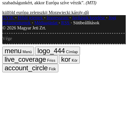
szabadságunkért, akkor Európa szíve vérzik”.
(MTI)
külföld
európa
zelenszkij
Morawiecki
károly-díj
GYIK
Hibát jelentek
Impresszum
Javítások kezelése
Jogi
dokumentumok
Médiaajánlat
RSS
Sütibeállítások
©
2026
Magyar Jeti Zrt.
Vége
Menü
Címlap
Friss
Kör
Fiók