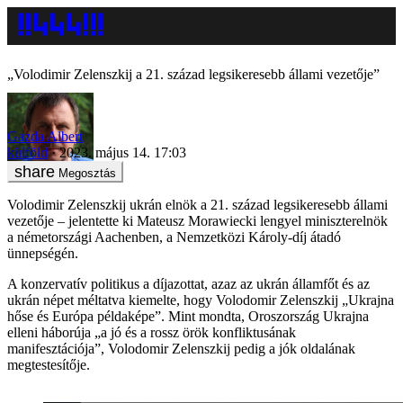
„Volodimir Zelenszkij a 21. század legsikeresebb állami vezetője”
Gazda Albert
külföld
2023. május 14. 17:03
Megosztás
Volodimir Zelenszkij ukrán elnök a 21. század legsikeresebb állami
vezetője – jelentette ki Mateusz Morawiecki lengyel miniszterelnök
a németországi Aachenben, a Nemzetközi Károly-díj átadó
ünnepségén.
A konzervatív politikus a díjazottat, azaz az ukrán államfőt és az
ukrán népet méltatva kiemelte, hogy Volodomir Zelenszkij „Ukrajna
hőse és Európa példaképe”. Mint mondta, Oroszország Ukrajna
elleni háborúja „a jó és a rossz örök konfliktusának
manifesztációja”, Volodomir Zelenszkij pedig a jók oldalának
megtestesítője.