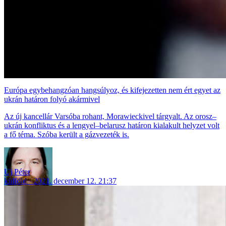
Európa egybehangzóan hangsúlyoz, és kifejezetten nem ért egyet az
ukrán határon folyó akármivel
Az új kancellár Varsóba rohant, Morawieckivel tárgyalt. Az orosz–
ukrán konfliktus és a lengyel–belarusz határon kialakult helyzet volt
a fő téma. Szóba került a gázvezeték is.
Uj Péter
külföld
2021. december 12. 21:37