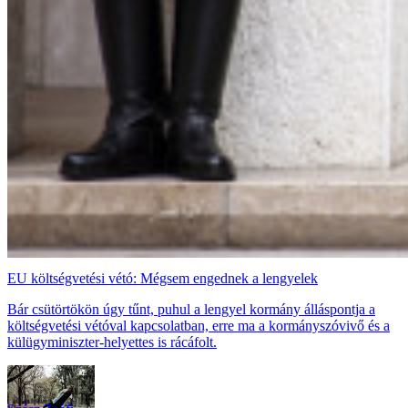
EU költségvetési vétó: Mégsem engednek a lengyelek
Bár csütörtökön úgy tűnt, puhul a lengyel kormány álláspontja a
költségvetési vétóval kapcsolatban, erre ma a kormányszóvivő és a
külügyminiszter-helyettes is rácáfolt.