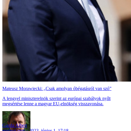
Mateusz Morawiecki: „Csak amolyan óbégatásról van szó”
A lengyel miniszterelnök szerint az európai szabályok nyílt
megsértése lenne a magyar EU-elnökség visszavonása.
Gazda Albert
európai unió
2023. június 1. 17:18