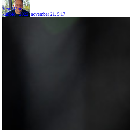
Vég Márton
külföld
2022. november 21. 5:17