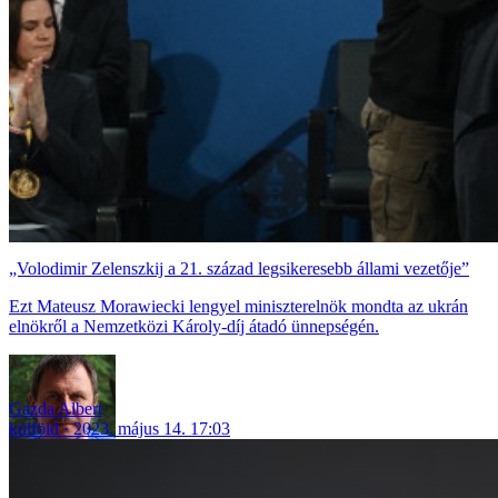
„Volodimir Zelenszkij a 21. század legsikeresebb állami vezetője”
Ezt Mateusz Morawiecki lengyel miniszterelnök mondta az ukrán
elnökről a Nemzetközi Károly-díj átadó ünnepségén.
Gazda Albert
külföld
2023. május 14. 17:03