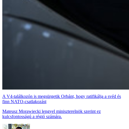
A V4-találkozón is megsürgetik Orbánt, hogy ratifikálja a svéd és
finn NATO-csatlakozást
Mateusz Morawiecki lengyel miniszterelnök szerint ez
kulcsfontosságú a régió számára.