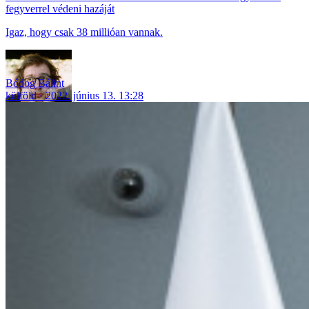
fegyverrel védeni hazáját
Igaz, hogy csak 38 millióan vannak.
Bódog Bálint
külföld
2022. június 13. 13:28