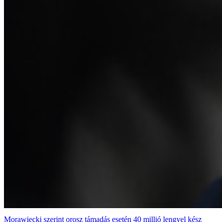
Morawiecki szerint orosz támadás esetén 40 millió lengyel kész