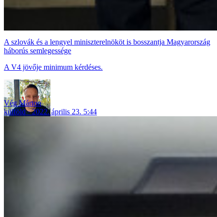
A szlovák és a lengyel miniszterelnököt is bosszantja Magyarország
háborús semlegessége
A V4 jövője minimum kérdéses.
Vég Márton
külföld
2022. április 23. 5:44