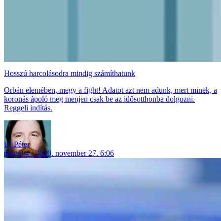
Hosszú harcolásodra mindig számíthatunk
Orbán elemében, megy a fight! Adatot azt nem adunk, mert minek, a
koronás ápoló meg menjen csak be az idősotthonba dolgozni.
Reggeli indítás.
Uj Péter
reggel 4
2020. november 27. 6:06