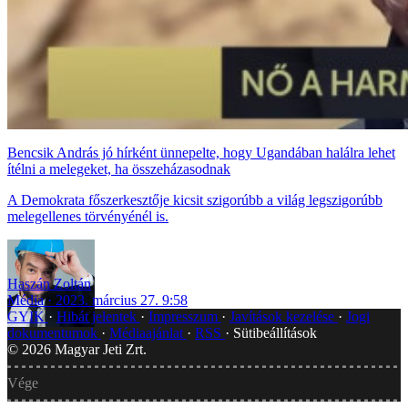
Bencsik András jó hírként ünnepelte, hogy Ugandában halálra lehet
ítélni a melegeket, ha összeházasodnak
A Demokrata főszerkesztője kicsit szigorúbb a világ legszigorúbb
melegellenes törvényénél is.
Haszán Zoltán
Média
2023. március 27. 9:58
GYIK
Hibát jelentek
Impresszum
Javítások kezelése
Jogi
dokumentumok
Médiaajánlat
RSS
Sütibeállítások
©
2026
Magyar Jeti Zrt.
Vége