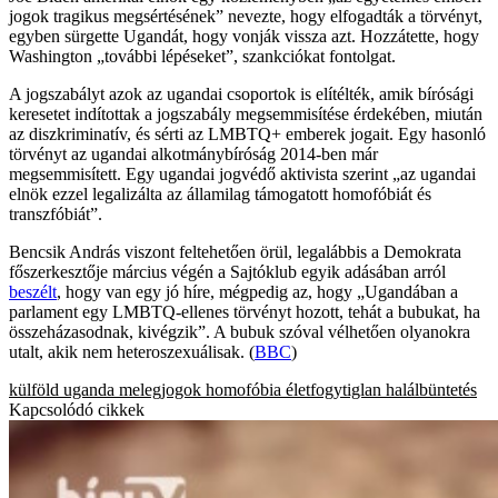
jogok tragikus megsértésének” nevezte, hogy elfogadták a törvényt,
egyben sürgette Ugandát, hogy vonják vissza azt. Hozzátette, hogy
Washington „további lépéseket”, szankciókat fontolgat.
A jogszabályt azok az ugandai csoportok is elítélték, amik bírósági
keresetet indítottak a jogszabály megsemmisítése érdekében, miután
az diszkriminatív, és sérti az LMBTQ+ emberek jogait. Egy hasonló
törvényt az ugandai alkotmánybíróság 2014-ben már
megsemmisített. Egy ugandai jogvédő aktivista szerint „az ugandai
elnök ezzel legalizálta az államilag támogatott homofóbiát és
transzfóbiát”.
Bencsik András viszont feltehetően örül, legalábbis a Demokrata
főszerkesztője március végén a Sajtóklub egyik adásában arról
beszélt
, hogy van egy jó híre, mégpedig az, hogy „Ugandában a
parlament egy LMBTQ-ellenes törvényt hozott, tehát a bubukat, ha
összeházasodnak, kivégzik”. A bubuk szóval vélhetően olyanokra
utalt, akik nem heteroszexuálisak. (
BBC
)
külföld
uganda
melegjogok
homofóbia
életfogytiglan
halálbüntetés
Kapcsolódó cikkek