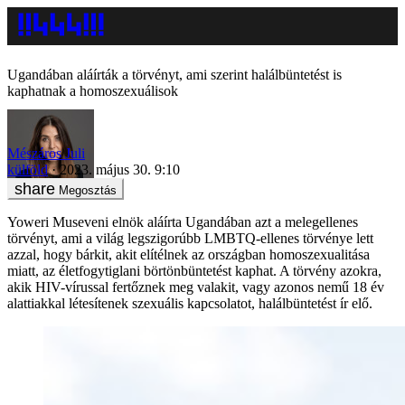
Ugandában aláírták a törvényt, ami szerint halálbüntetést is
kaphatnak a homoszexuálisok
Mészáros Juli
külföld
2023. május 30. 9:10
Megosztás
Yoweri Museveni elnök aláírta Ugandában azt a melegellenes
törvényt, ami a világ legszigorúbb LMBTQ-ellenes törvénye lett
azzal, hogy bárkit, akit elítélnek az országban homoszexualitása
miatt, az életfogytiglani börtönbüntetést kaphat. A törvény azokra,
akik HIV-vírussal fertőznek meg valakit, vagy azonos nemű 18 év
alattiakkal létesítenek szexuális kapcsolatot, halálbüntetést ír elő.