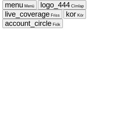
Menü
Címlap
Friss
Kör
Fiók