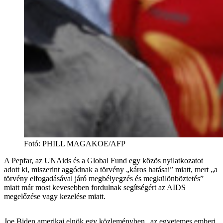
Fotó
:
PHILL MAGAKOE/AFP
A Pepfar, az UNAids és a Global Fund egy közös nyilatkozatot
adott ki, miszerint aggódnak a törvény „káros hatásai” miatt, mert „a
törvény elfogadásával járó megbélyegzés és megkülönböztetés”
miatt már most kevesebben fordulnak segítségért az AIDS
megelőzése vagy kezelése miatt.
Joe Biden amerikai elnök egy közleményben „az egyetemes emberi