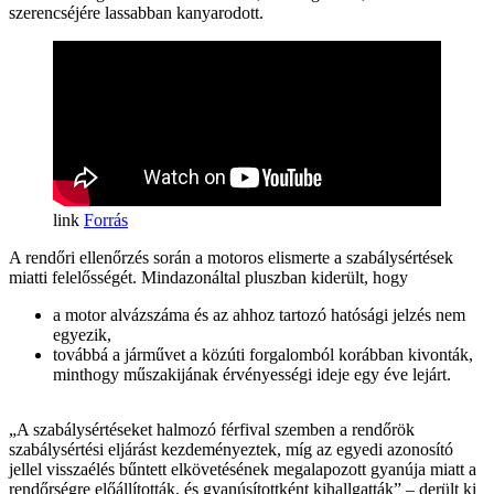
szerencséjére lassabban kanyarodott.
Forrás
A rendőri ellenőrzés során a motoros elismerte a szabálysértések
miatti felelősségét. Mindazonáltal pluszban kiderült, hogy
a motor alvázszáma és az ahhoz tartozó hatósági jelzés nem
egyezik,
továbbá a járművet a közúti forgalomból korábban kivonták,
minthogy műszakijának érvényességi ideje egy éve lejárt.
„A szabálysértéseket halmozó férfival szemben a rendőrök
szabálysértési eljárást kezdeményeztek, míg az egyedi azonosító
jellel visszaélés bűntett elkövetésének megalapozott gyanúja miatt a
rendőrségre előállították, és gyanúsítottként kihallgatták” – derült ki