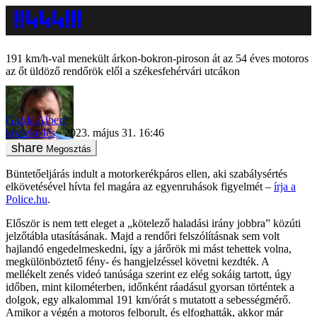
191 km/h-val menekült árkon-bokron-piroson át az 54 éves motoros
az őt üldöző rendőrök elől a székesfehérvári utcákon
Gazda Albert
közlekedés
2023. május 31. 16:46
Megosztás
Büntetőeljárás indult a motorkerékpáros ellen, aki szabálysértés
elkövetésével hívta fel magára az egyenruhások figyelmét –
írja a
Police.hu
.
Először is nem tett eleget a „kötelező haladási irány jobbra” közúti
jelzőtábla utasításának. Majd a rendőri felszólításnak sem volt
hajlandó engedelmeskedni, így a járőrök mi mást tehettek volna,
megkülönböztető fény- és hangjelzéssel követni kezdték. A
mellékelt zenés videó tanúsága szerint ez elég sokáig tartott, úgy
időben, mint kilométerben, időnként ráadásul gyorsan történtek a
dolgok, egy alkalommal 191 km/órát s mutatott a sebességmérő.
Amikor a végén a motoros felborult, és elfoghatták, akkor már