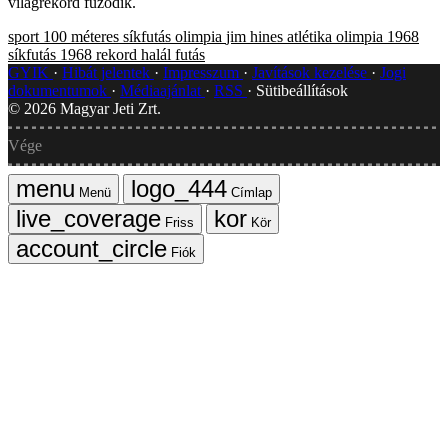
világrekord fűződik.
sport
100 méteres síkfutás
olimpia
jim hines
atlétika
olimpia 1968
síkfutás
1968
rekord
halál
futás
GYIK
Hibát jelentek
Impresszum
Javítások kezelése
Jogi
dokumentumok
Médiaajánlat
RSS
Sütibeállítások
©
2026
Magyar Jeti Zrt.
Vége
Menü
Címlap
Friss
Kör
Fiók