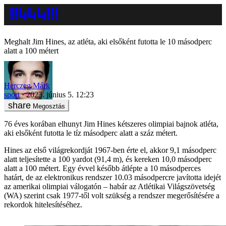
Meghalt Jim Hines, az atléta, aki elsőként futotta le 10 másodperc
alatt a 100 métert
Herczeg Márk
sport
2023. június 5. 12:23
Megosztás
76 éves korában elhunyt Jim Hines kétszeres olimpiai bajnok atléta,
aki elsőként futotta le tíz másodperc alatt a száz métert.
Hines az első világrekordját 1967-ben érte el, akkor 9,1 másodperc
alatt teljesítette a 100 yardot (91,4 m), és kereken 10,0 másodperc
alatt a 100 métert. Egy évvel később átlépte a 10 másodperces
határt, de az elektronikus rendszer 10.03 másodpercre javította idejét
az amerikai olimpiai válogatón – habár az Atlétikai Világszövetség
(WA) szerint csak 1977-től volt szükség a rendszer megerősítésére a
rekordok hitelesítéséhez.