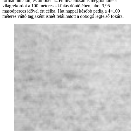
formát mutatott, és október 14-én hivatalosan is megdöntötte a
világrekordot a 100 méteres síkfutás döntőjében, ahol 9,95
másodperces idővel ért célba. Hat nappal később pedig a 4×100
méteres váltó tagjaként ismét felállhatott a dobogó legfelső fokára.