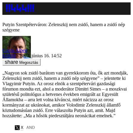
Putyin Szentpéterváron: Zelenszkij nem zsidó, hanem a zsidó nép
szégyene
Gazda Albert
külföld
2023. június 16. 14:52
Megosztás
„Nagyon sok zsidó barátom van gyerekkorom óta, ők azt mondják,
Zelenszkij nem zsidó, hanem a zsidó nép szégyene” – jelentette ki
Vlagyimir Putyin. Az orosz elnök a szentpétervári gazdasági
fórumon mondta ezt, ahol a moderátor Dimitri Simes – a moszkvai
születésű politológus a hetvenes években emigrált az Egyesült
Államokba – arra lett volna kíváncsi, miért nácizza az orosz
kormányzat az ukránokat, amikor Volodimir Zelenszkij államfő
köztudomásúan zsidó. Erre válaszolta Putyin azt, amit. Majd
hozzátette: „Ma a hősök piedesztáljára neonácikat emelnek.”