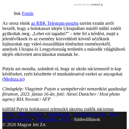
Forrás
Az orosz elnök
az RBK Telegram-posztja
szerint ezután arról
beszélt, hogy a holokauszt idején Ukrajnában másfél millió zsidót
gyilkoltak meg. „Lehet ezt tagadni?” – tette fel a kérdést, majd a
jelenlévőknek és az esemény közvetítését követő nézőknek
lejátszottak egy videó-összeállítást történelmi eseményekről,
amelyek Ukrajna és Lengyelország területén a második világháború
idején elkövetett atrocitásokat mutattak be.
Putyin azt mondta, számított rá, hogy az ukrán nácizmusról is kap
kérdéseket, ezért készíttette el munkatársaival ezeket az anyagokat.
(
Meduza.io
)
Címlapkép: Vlagyimir Putyin a szentpétervári nemzetközi gazdasági
fórumon, 2023. június 16-án, fotó: Alexei Danichev / Host photo
agency RIA Novosti / AFP
külföld
Putyin
holokauszt
zelenszkij
ukrajna
zsidók
nácizmus
GYIK
Hibát jelentek
Impresszum
Javítások kezelése
Jogi
dokumentumok
Médiaajánlat
RSS
Sütibeállítások
©
2026
Magyar Jeti Zrt.