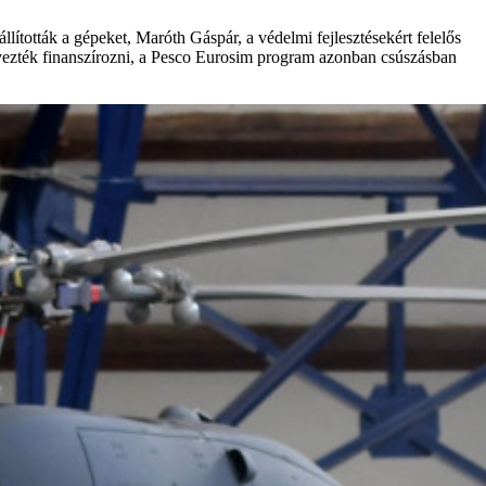
ították a gépeket, Maróth Gáspár, a védelmi fejlesztésekért felelős
vezték finanszírozni, a Pesco Eurosim program azonban csúszásban