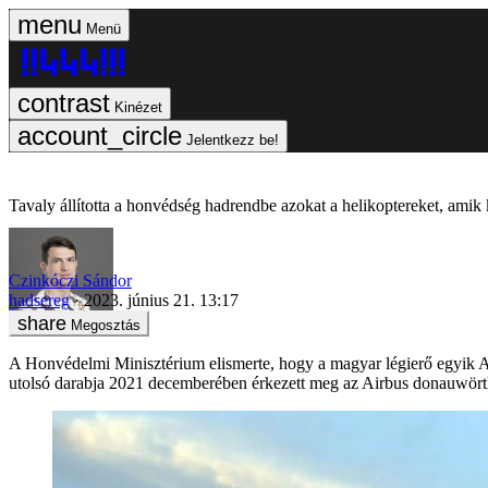
Menü
Kinézet
Jelentkezz be!
Tavaly állította a honvédség hadrendbe azokat a helikoptereket, ami
Czinkóczi Sándor
hadsereg
2023. június 21. 13:17
Megosztás
A Honvédelmi Minisztérium elismerte, hogy a magyar légierő egyik 
utolsó darabja 2021 decemberében érkezett meg az Airbus donauwörth