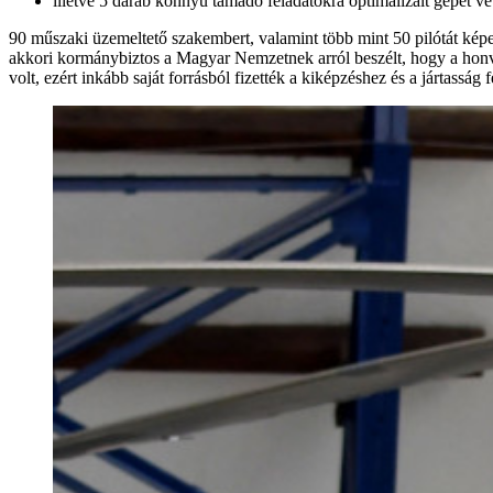
illetve 5 darab könnyű támadó feladatokra optimalizált gépet ve
90 műszaki üzemeltető szakembert, valamint több mint 50 pilótát képez
akkori kormánybiztos a Magyar Nemzetnek arról beszélt, hogy a honv
volt, ezért inkább saját forrásból fizették a kiképzéshez és a jártassá