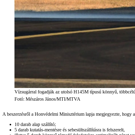
Vízsugárral fogadják az utolsó H145M típusú könnyű, többcélú
Fotó
:
Mészáros János/MTI/MTVA
A beszerzésről a Honvédelmi Minisztérium lapja megjegyezte, hogy a
10 darab alap szállító;
5 darab kutatás-mentésre és sebesültszállításra is felszerelt,