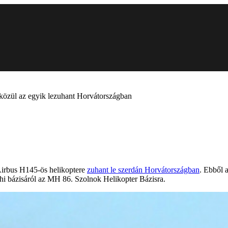
k közül az egyik lezuhant Horvátországban
Airbus H145-ös helikoptere
zuhant le szerdán Horvátországban
. Ebből 
i bázisáról az MH 86. Szolnok Helikopter Bázisra.