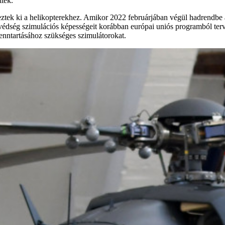
ttek.
tek ki a helikopterekhez. Amikor 2022 februárjában végül hadrendbe áll
édség szimulációs képességeit korábban európai uniós programból ter
g fenntartásához szükséges szimulátorokat.