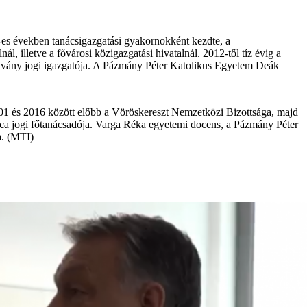
es években tanácsigazgatási gyakornokként kezdte, a
, illetve a fővárosi közigazgatási hivatalnál. 2012-től tíz évig a
pítvány jogi igazgatója. A Pázmány Péter Katolikus Egyetem Deák
01 és 2016 között előbb a Vöröskereszt Nemzetközi Bizottsága, majd
árca jogi főtanácsadója. Varga Réka egyetemi docens, a Pázmány Péter
a. (MTI)