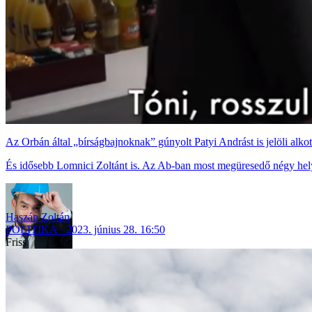
Az Orbán által „bírságbajnoknak” gúnyolt Patyi Andrást is jelöli alk
És idősebb Lomnici Zoltánt is. Az Ab-ban most megüresedő négy helyet
Haszán Zoltán
POLITIKA
2023. június 28. 16:50
Friss