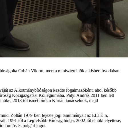
írságolta Orbán Viktort, mert a miniszterelnök a kisbéri óvodában
yáját az Alkotmánybíróságon kezdte fogalmazóként, ahol később
 Bíróság Közigazgatási Kollégiumába. Patyi András 2011-ben lett
nöke. 2018-tól ismét bíró, a Kúrián tanácselnök, majd
nici Zoltán 1979-ben fejezte jogi tanulmányait az ELTÉ-n,
lt. 1991-től a Legfelsőbb Bíróság bírája, 2002-től elnökhelyettese,
tt uniós és polgári jogot.