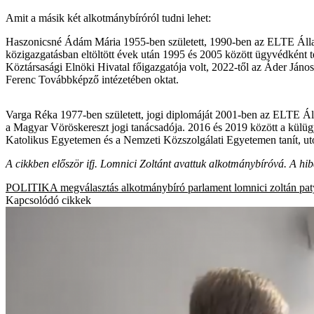
Amit a másik két alkotmánybíróról tudni lehet:
Haszonicsné Ádám Mária 1955-ben született, 1990-ben az ELTE Állam-
közigazgatásban eltöltött évek után 1995 és 2005 között ügyvédként te
Köztársasági Elnöki Hivatal főigazgatója volt, 2022-től az Áder Ján
Ferenc Továbbképző intézetében oktat.
Varga Réka 1977-ben született, jogi diplomáját 2001-ben az ELTE Ál
a Magyar Vöröskereszt jogi tanácsadója. 2016 és 2019 között a külügy
Katolikus Egyetemen és a Nemzeti Közszolgálati Egyetemen tanít, u
A cikkben először ifj. Lomnici Zoltánt avattuk alkotmánybíróvá. A hib
POLITIKA
megválasztás
alkotmánybíró
parlament
lomnici zoltán
pat
Kapcsolódó cikkek