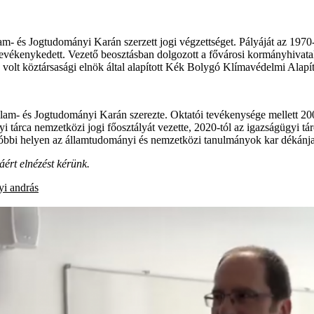
 és Jogtudományi Karán szerzett jogi végzettséget. Pályáját az 1970-
vékenykedett. Vezető beosztásban dolgozott a fővárosi kormányhivatalnál
os volt köztársasági elnök által alapított Kék Bolygó Klímavédelmi Ala
lam- és Jogtudományi Karán szerezte. Oktatói tevékenysége mellett 20
i tárca nemzetközi jogi főosztályát vezette, 2020-tól az igazságügyi t
tóbbi helyen az államtudományi és nemzetközi tanulmányok kar dékánj
áért elnézést kérünk.
yi andrás