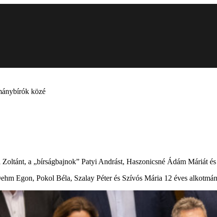
tmánybírók közé
i Zoltánt, a „bírságbajnok” Patyi Andrást, Haszonicsné Ádám Máriát és
s-Oehm Egon, Pokol Béla, Szalay Péter és Szívós Mária 12 éves alkotmán