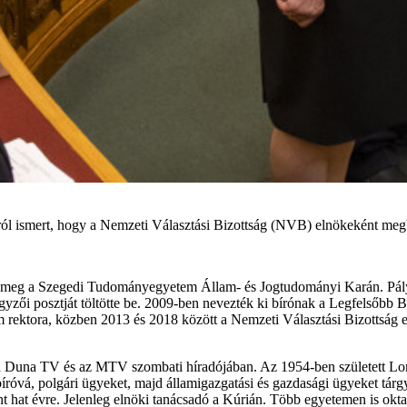
ról ismert, hogy a Nemzeti Választási Bizottság (NVB) elnökeként megb
zte meg a Szegedi Tudományegyetem Állam- és Jogtudományi Karán. Pál
egyzői posztját töltötte be. 2009-ben nevezték ki bírónak a Legfelsőbb
 rektora, közben 2013 és 2018 között a Nemzeti Választási Bizottság el
 Duna TV és az MTV szombati híradójában. Az 1954-ben született Lom
róvá, polgári ügyeket, majd államigazgatási és gazdasági ügyeket tárgya
 hat évre. Jelenleg elnöki tanácsadó a Kúrián. Több egyetemen is oktato