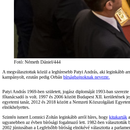
Fotó
:
Németh Dániel/444
A megválasztottak közül a leghíresebb Patyi András, aki leginkább ar
kampányolt, ezután pedig Orbán
bírságbajnoknak nevezte.
Patyi András 1969-ben született, jogász diplomáját 1993-ban szere
főtanácsadó is volt. 1997 és 2006 között Budapest XII. kerületének j
egyetemi tanár, 2012 és 2018 között a Nemzeti Közszolgálati Egyetem
elnökhelyettes.
Szintén ismert Lomnici Zoltán leginkább arról híres, hogy
kitakarták
a
ugyanebben az évben bírósági fogalmazó lett. 1982-ben választották bí
2002 júniusában a Legfelsőbb bíróság elnökévé választotta a parlament