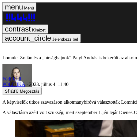
Menü
Kinézet
Jelentkezz be!
Lomnici Zoltán és a „bírságbajnok” Patyi András is bekerült az alko
Fődi Kitti
POLITIKA
2023. július 4. 11:40
Megosztás
A képviselők titkos szavazáson alkotmánybíróvá választották Lomnic
A választásra azért volt szükség, mert szeptember 1-jén lejár Diene