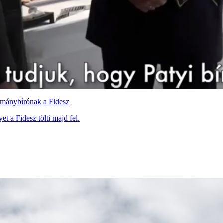
otmánybírónak a Fidesz
 a Fidesz tölti majd fel.