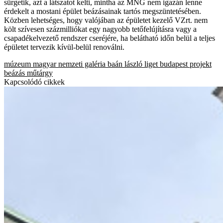
sürgetik, azt a látszatot kelti, mintha az MNG nem igazán lenne
érdekelt a mostani épület beázásainak tartós megszüntetésében.
Közben lehetséges, hogy valójában az épületet kezelő VZrt. nem
költ szívesen százmilliókat egy nagyobb tetőfelújításra vagy a
csapadékelvezető rendszer cseréjére, ha belátható időn belül a teljes
épületet tervezik kívül-belül renoválni.
múzeum
magyar nemzeti galéria
baán lászló
liget budapest projekt
beázás
műtárgy
Kapcsolódó cikkek