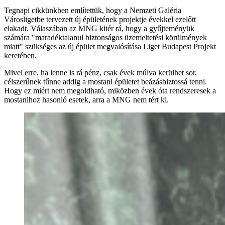
Tegnapi cikkünkben említettük, hogy a Nemzeti Galéria
Városligetbe tervezett új épületének projektje évekkel ezelőtt
elakadt. Válaszában az MNG kitér rá, hogy a gyűjteményük
számára "maradéktalanul biztonságos üzemeltetési körülmények
miatt" szükséges az új épület megvalósítása Liget Budapest Projekt
keretében.
Mivel erre, ha lenne is rá pénz, csak évek múlva kerülhet sor,
célszerűnek tűnne addig a mostani épületet beázásbiztossá tenni.
Hogy ez miért nem megoldható, miközben évek óta rendszeresek a
mostanihoz hasonló esetek, arra a MNG nem tért ki.