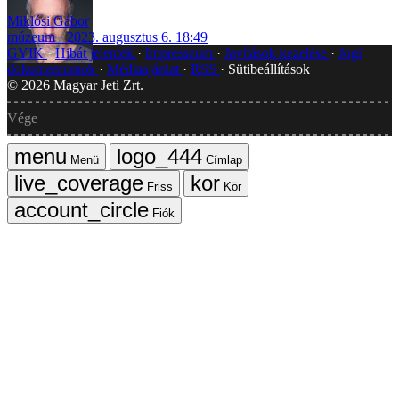
Miklósi Gábor
múzeum
2023. augusztus 6. 18:49
GYIK
Hibát jelentek
Impresszum
Javítások kezelése
Jogi
dokumentumok
Médiaajánlat
RSS
Sütibeállítások
©
2026
Magyar Jeti Zrt.
Vége
Menü
Címlap
Friss
Kör
Fiók