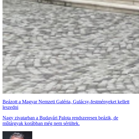
Beázott a Magyar Nemzeti Galéria, Gulácsy-festményeket kellett
leszedni
Nagy zivatarban a Budavári Palota rendszeresen beázik, de
műtárgyak korábban még nem sérültek.