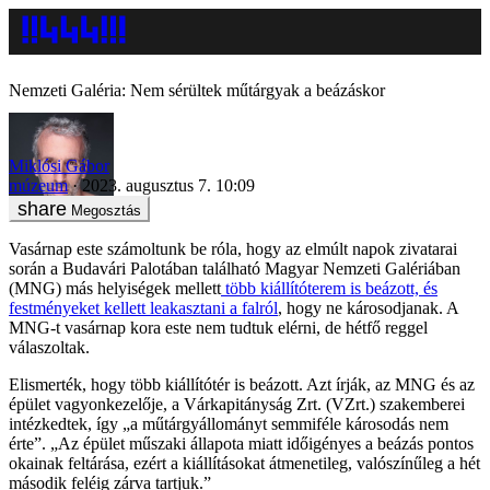
Nemzeti Galéria: Nem sérültek műtárgyak a beázáskor
Miklósi Gábor
múzeum
2023. augusztus 7. 10:09
Megosztás
Vasárnap este számoltunk be róla, hogy az elmúlt napok zivatarai
során a Budavári Palotában található Magyar Nemzeti Galériában
(MNG) más helyiségek mellett
több kiállítóterem is beázott, és
festményeket kellett leakasztani a falról
, hogy ne károsodjanak. A
MNG-t vasárnap kora este nem tudtuk elérni, de hétfő reggel
válaszoltak.
Elismerték, hogy több kiállítótér is beázott. Azt írják, az MNG és az
épület vagyonkezelője, a Várkapitányság Zrt. (VZrt.) szakemberei
intézkedtek, így „a műtárgyállományt semmiféle károsodás nem
érte”. „Az épület műszaki állapota miatt időigényes a beázás pontos
okainak feltárása, ezért a kiállításokat átmenetileg, valószínűleg a hét
második feléig zárva tartjuk.”