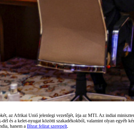
, az Afrikai Unió jelenlegi vezetőjét, írja az MTI. Az indiai miniszter
-dél és a kelet-nyugat közötti szakadékokból, valamint olyan egyéb kér
India, hanem a
Bhrat felirat szerepelt
.