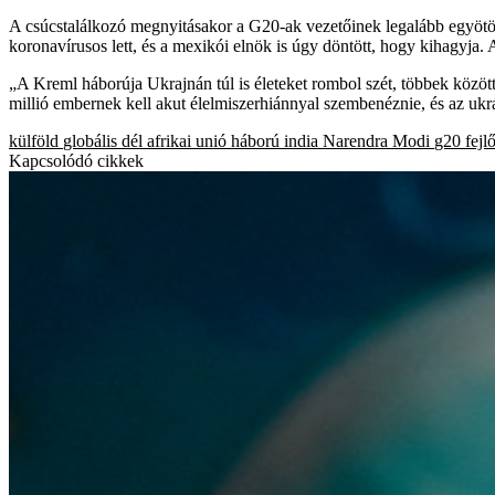
A csúcstalálkozó megnyitásakor a G20-ak vezetőinek legalább egyötö
koronavírusos lett, és a mexikói elnök is úgy döntött, hogy kihagyja.
„A Kreml háborúja Ukrajnán túl is életeket rombol szét, többek közö
millió embernek kell akut élelmiszerhiánnyal szembenéznie, és az ukr
külföld
globális dél
afrikai unió
háború
india
Narendra Modi
g20
fejl
Kapcsolódó cikkek