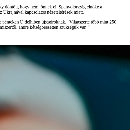
gy döntött, hogy nem jönnek el, Spanyolország elnöke a
z Ukrajnával kapcsolatos nézeteltérések miatt.
e pénteken Újdelhiben újságíróknak. „Világszerte több mint 250
lmiszertől, amire kétségbeesetten szükségük van.”