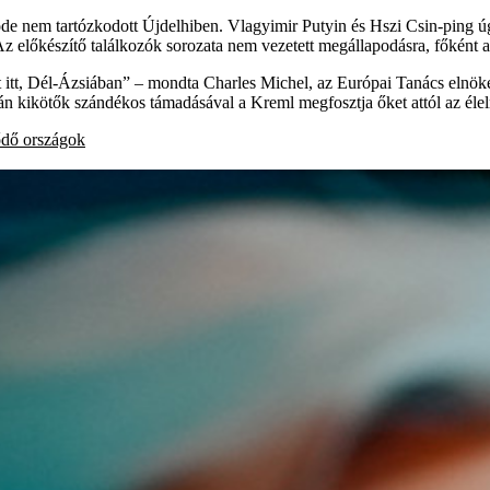
de nem tartózkodott Újdelhiben. Vlagyimir Putyin és Hszi Csin-ping ú
 Az előkészítő találkozók sorozata nem vezetett megállapodásra, főként a
tt itt, Dél-Ázsiában” – mondta Charles Michel, az Európai Tanács elnök
án kikötők szándékos támadásával a Kreml megfosztja őket attól az éle
ődő országok