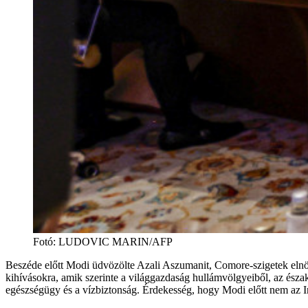
Fotó
:
LUDOVIC MARIN/AFP
Beszéde előtt Modi üdvözölte Azali Aszumanit, Comore-szigetek elnökét
kihívásokra, amik szerinte a világgazdaság hullámvölgyeiből, az észak
egészségügy és a vízbiztonság. Érdekesség, hogy Modi előtt nem az 