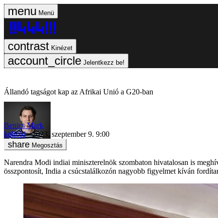
Menü
Kinézet
Jelentkezz be!
Állandó tagságot kap az Afrikai Unió a G20-ban
Benics Márk
külföld
2023. szeptember 9. 9:00
Megosztás
Narendra Modi indiai miniszterelnök szombaton hivatalosan is meghív
összpontosít, India a csúcstalálkozón nagyobb figyelmet kíván fordítan