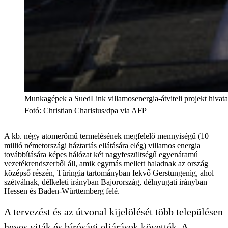
Munkagépek a SuedLink villamosenergia-átviteli projekt hivata
Fotó
:
Christian Charisius/dpa via AFP
A kb. négy atomerőmű termelésének megfelelő mennyiségű (10
millió németországi háztartás ellátására elég) villamos energia
továbbítására képes hálózat két nagyfeszültségű egyenáramú
vezetékrendszerből áll, amik egymás mellett haladnak az ország
középső részén, Türingia tartományban fekvő Gerstungenig, ahol
szétválnak, délkeleti irányban Bajorország, délnyugati irányban
Hessen és Baden-Württemberg felé.
A tervezést és az útvonal kijelölését több településen
heves viták és bírósági eljárások követték. A