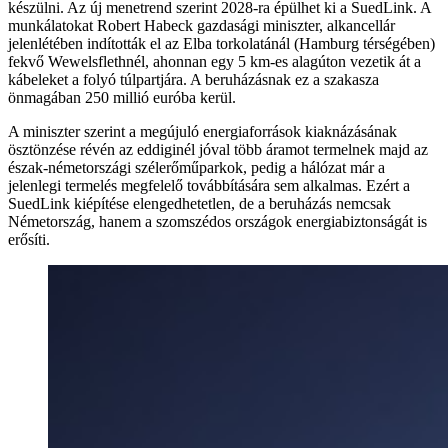
készülni. Az új menetrend szerint 2028-ra épülhet ki a SuedLink. A
munkálatokat Robert Habeck gazdasági miniszter, alkancellár
jelenlétében indították el az Elba torkolatánál (Hamburg térségében)
fekvő Wewelsflethnél, ahonnan egy 5 km-es alagúton vezetik át a
kábeleket a folyó túlpartjára. A beruházásnak ez a szakasza
önmagában 250 millió euróba kerül.
A miniszter szerint a megújuló energiaforrások kiaknázásának
ösztönzése révén az eddiginél jóval több áramot termelnek majd az
észak-németországi szélerőműparkok, pedig a hálózat már a
jelenlegi termelés megfelelő továbbítására sem alkalmas. Ezért a
SuedLink kiépítése elengedhetetlen, de a beruházás nemcsak
Németország, hanem a szomszédos országok energiabiztonságát is
erősíti.