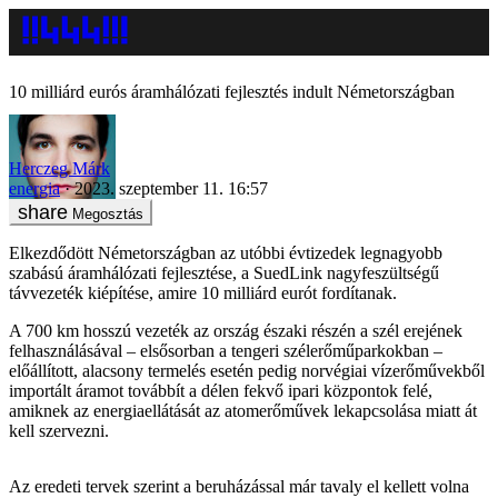
10 milliárd eurós áramhálózati fejlesztés indult Németországban
Herczeg Márk
energia
2023. szeptember 11. 16:57
Megosztás
Elkezdődött Németországban az utóbbi évtizedek legnagyobb
szabású áramhálózati fejlesztése, a SuedLink nagyfeszültségű
távvezeték kiépítése, amire 10 milliárd eurót fordítanak.
A 700 km hosszú vezeték az ország északi részén a szél erejének
felhasználásával – elsősorban a tengeri szélerőműparkokban –
előállított, alacsony termelés esetén pedig norvégiai vízerőművekből
importált áramot továbbít a délen fekvő ipari központok felé,
amiknek az energiaellátását az atomerőművek lekapcsolása miatt át
kell szervezni.
Az eredeti tervek szerint a beruházással már tavaly el kellett volna