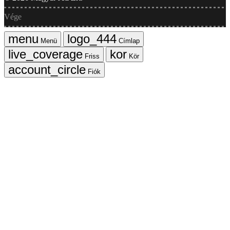
Vége
Menü
Címlap
Friss
Kör
Fiók