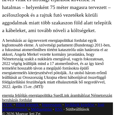
hatalmas – helyenként 75 méter magasra tervezett –
acéloszlopok és a rajtuk futó vezetékek körüli
aggodalmak miatt több szakaszon föld alatt telepítik
a kábeleket, ami tovább növeli a költségeket.
A beruházás az úgynevezett energiapolitikai fordulat egyik
legfontosabb eleme. A szövetségi parlament (Bundestag) 2011-ben,
a fukusimai atomerőműben történt katasztrófa után határozta el az
akkori, Angela Merkel vezette kormány javaslatára, hogy
Németország szakít a nukleáris energiával, vagyis fokozatosan,
2022 végéig leállítják mind a 17 atomerőművet, és az így kieső
termelést hosszabb távon a megújuló forrásokra épülő
energiatermelés kiterjesztésével pótolják. Az utolsó három erőmű
leállítását az Oroszország Ukrajna elleni háborújával összefüggő
földgázellátási feszültségek miatt elhalasztották bő negyedévvel,
2022. április 15-re.
(MTI)
energia
felújítás
energiapolitika
SuedLink
áramhálózat
Németország
beruházás
fordulat
GYIK
Hibát jelentek
Impresszum
Javítások kezelése
Jogi
dokumentumok
Médiaajánlat
RSS
Sütibeállítások
©
2026
Magyar Jeti Zrt.