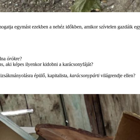
atja egymást ezekben a nehéz időkben, amikor szívtelen gazdáik egy l
olna
örökre
?
s, aki képes ilyenkor kidobni a karácsonyfáját?
kizsákmányolásra épülő, kapitalista,
karácsonypárti
világrendje ellen?