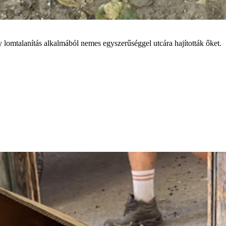
omtalanítás alkalmából nemes egyszerűséggel utcára hajították őket.