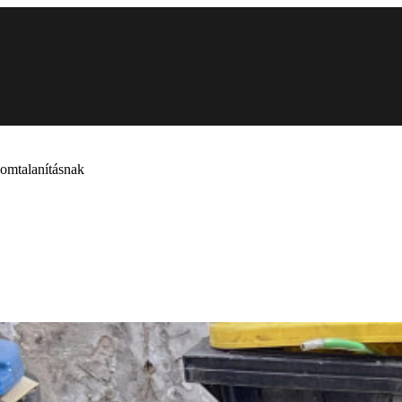
lomtalanításnak