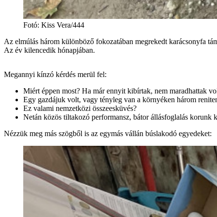
Fotó
:
Kiss Vera/444
Az elmúlás három különböző fokozatában megrekedt karácsonyfa támog
Az év kilencedik hónapjában.
Megannyi kínzó kérdés merül fel:
Miért éppen most? Ha már ennyit kibírtak, nem maradhattak v
Egy gazdájuk volt, vagy tényleg van a környéken három reniten
Ez valami nemzetközi összeesküvés?
Netán közös tiltakozó performansz, bátor állásfoglalás korunk 
Nézzük meg más szögből is az egymás vállán búslakodó egyedeket: