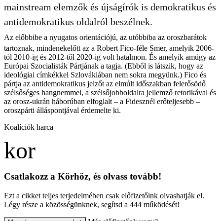
mainstream elemzők és újságírók is demokratikus és
antidemokratikus oldalról beszélnek.
Az előbbibe a nyugatos orientációjú, az utóbbiba az oroszbarátok
tartoznak, mindenekelőtt az a Robert Fico-féle Smer, amelyik 2006-
tól 2010-ig és 2012-től 2020-ig volt hatalmon. És amelyik amúgy az
Európai Szocialisták Pártjának a tagja. (Ebből is látszik, hogy az
ideológiai címkékkel Szlovákiában nem sokra megyünk.) Fico és
pártja az antidemokratikus jelzőt az elmúlt időszakban felerősödő
szélsőséges hangnemmel, a szélsőjobboldalra jellemző retorikával és
az orosz-ukrán háborúban elfoglalt – a Fidesznél erőteljesebb –
oroszpárti álláspontjával érdemelte ki.
Koalíciók harca
Csatlakozz a Körhöz, és olvass tovább!
Ezt a cikket teljes terjedelmében csak előfizetőink olvashatják el.
Légy része a közösségünknek, segítsd a 444 működését!