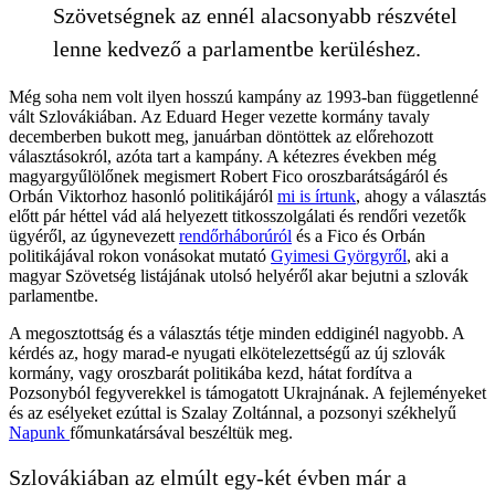
Szövetségnek az ennél alacsonyabb részvétel
lenne kedvező a parlamentbe kerüléshez.
Még soha nem volt ilyen hosszú kampány az 1993-ban függetlenné
vált Szlovákiában. Az Eduard Heger vezette kormány tavaly
decemberben bukott meg, januárban döntöttek az előrehozott
választásokról, azóta tart a kampány. A kétezres években még
magyargyűlölőnek megismert Robert Fico oroszbarátságáról és
Orbán Viktorhoz hasonló politikájáról
mi is írtunk
, ahogy a választás
előtt pár héttel vád alá helyezett titkosszolgálati és rendőri vezetők
ügyéről, az úgynevezett
rendőrháborúról
és a Fico és Orbán
politikájával rokon vonásokat mutató
Gyimesi Györgyről
, aki a
magyar Szövetség listájának utolsó helyéről akar bejutni a szlovák
parlamentbe.
A megosztottság és a választás tétje minden eddiginél nagyobb. A
kérdés az, hogy marad-e nyugati elkötelezettségű az új szlovák
kormány, vagy oroszbarát politikába kezd, hátat fordítva a
Pozsonyból fegyverekkel is támogatott Ukrajnának. A fejleményeket
és az esélyeket ezúttal is Szalay Zoltánnal, a pozsonyi székhelyű
Napunk
főmunkatársával beszéltük meg.
Szlovákiában az elmúlt egy-két évben már a