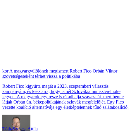
A magyargyűlölőnek megismert Robert Fico Orbán Viktor
szövetségeseként térhet vissza a politikába
Robert Fico kigyúrta magát a 2023. szeptemberi választás
kampányára, és kész arra, hogy ismét Szlovákia miniszterelnöke
legyen. A magyarok egy része is rá adhatja szavazatát, mert benne
látják Orbán ún. békepolitikájának szlovák megfelelőjét. Egy Fico
vezette koalíció alternatívája egy életképtelennek tűnő salátakoalíció.
Tóth-Szenesi Attila