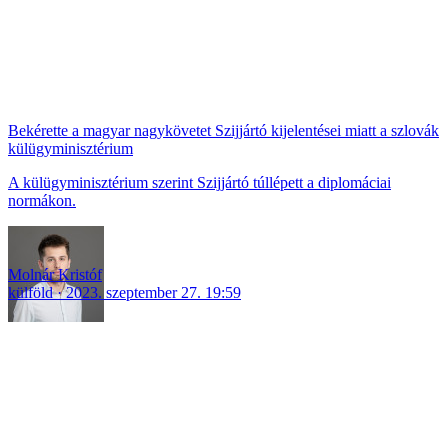
Bekérette a magyar nagykövetet Szijjártó kijelentései miatt a szlovák
külügyminisztérium
A külügyminisztérium szerint Szijjártó túllépett a diplomáciai
normákon.
Molnár Kristóf
külföld
2023. szeptember 27. 19:59