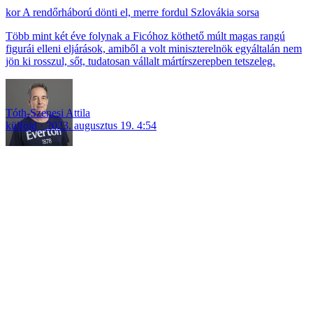
A rendőrháború dönti el, merre fordul Szlovákia sorsa
Több mint két éve folynak a Ficóhoz köthető múlt magas rangú
figurái elleni eljárások, amiből a volt miniszterelnök egyáltalán nem
jön ki rosszul, sőt, tudatosan vállalt mártírszerepben tetszeleg.
Tóth-Szenesi Attila
külföld
2023. augusztus 19. 4:54