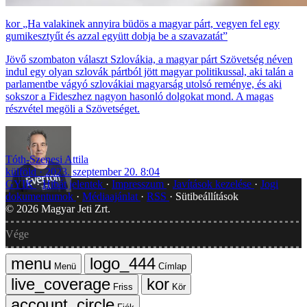
„Ha valakinek annyira büdös a magyar párt, vegyen fel egy
gumikesztyűt és azzal együtt dobja be a szavazatát”
Jövő szombaton választ Szlovákia, a magyar párt Szövetség néven
indul egy olyan szlovák pártból jött magyar politikussal, aki talán a
parlamentbe vágyó szlovákiai magyarság utolsó reménye, és aki
sokszor a Fideszhez nagyon hasonló dolgokat mond. A magas
részvétel megöli a Szövetséget.
Tóth-Szenesi Attila
külföld
2023. szeptember 20. 8:04
GYIK
Hibát jelentek
Impresszum
Javítások kezelése
Jogi
dokumentumok
Médiaajánlat
RSS
Sütibeállítások
©
2026
Magyar Jeti Zrt.
Vége
Menü
Címlap
Friss
Kör