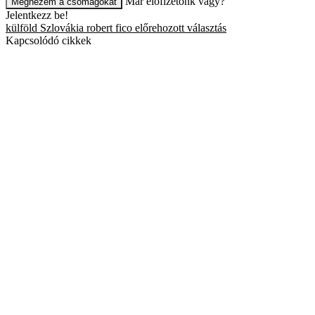
Már előfizetőnk vagy?
Megnézem a csomagokat
Jelentkezz be!
külföld
Szlovákia
robert fico
előrehozott választás
Kapcsolódó cikkek