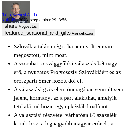
Tóth-Szenesi Attila
külföld
2023. szeptember 29. 3:56
Megosztás
Ajándékozás
Szlovákia talán még soha nem volt ennyire
megosztott, mint most.
A szombati országgyűlési választás két nagy
erő, a nyugatos Progresszív Szlovákiáért és az
oroszpárti Smer között dől el.
A választási győzelem önmagában semmit sem
jelent, kormányt az a párt alakíthat, amelyik
tető alá tud hozni egy épkézláb koalíciót.
A választási részvétel várhatóan 65 százalék
körüli lesz, a legnagyobb magyar erőnek, a