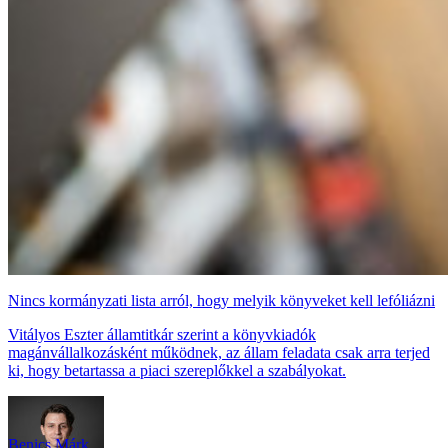
Nincs kormányzati lista arról, hogy melyik könyveket kell lefóliázni
Vitályos Eszter államtitkár szerint a könyvkiadók
magánvállalkozásként működnek, az állam feladata csak arra terjed
ki, hogy betartassa a piaci szereplőkkel a szabályokat.
Benics Márk