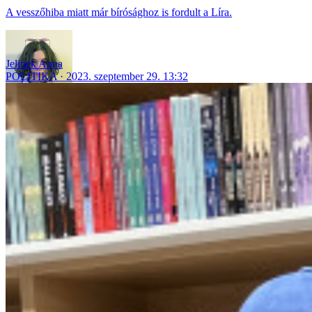
A vesszőhiba miatt már bírósághoz is fordult a Líra.
Jelinek Anna
POLITIKA
2023. szeptember 29. 13:32