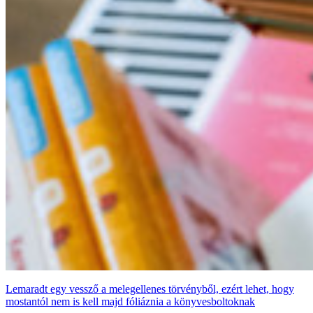
Lemaradt egy vessző a melegellenes törvényből, ezért lehet, hogy
mostantól nem is kell majd fóliáznia a könyvesboltoknak