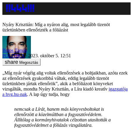
Nyáry Krisztián: Míg a nyáron alig, most legalább tizenöt
üzletünkben ellenőrizték a fóliázást
Botos Tamás
POLITIKA
2023. október 5. 12:51
Megosztás
„Míg nyár végéig alig voltak ellenőrzések a boltjaikban, azóta ezek
az ellenőrzések gyakoribbá váltak, eddig legalább tizenöt
üzletünkben jártak ellenőrök”, akik a befóliázott könyveket
vizsgálták, mondta Nyáry Krisztián, a Líra kiadó kreatív
igazgatója
a hvg.hu-nak
. A lap úgy tudja, hogy
nemcsak a Lírát, hanem más könyvesboltokat is
ellenőrzött a közelmúltban a fogyasztóvédelem.
Állítólag a kormányhivatalok célzottan utasították a
fogyasztóvédelmet a fóliázás vizsgálatára.