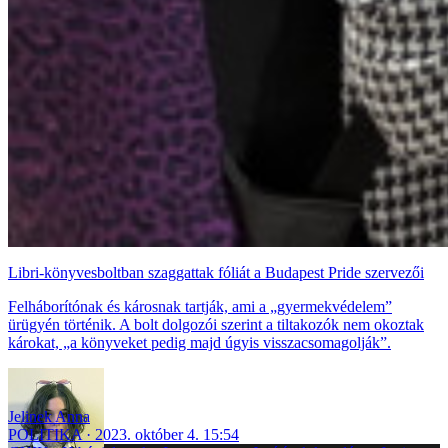
Libri-könyvesboltban szaggattak fóliát a Budapest Pride szervezői
Felháborítónak és károsnak tartják, ami a „gyermekvédelem”
ürügyén történik. A bolt dolgozói szerint a tiltakozók nem okoztak
károkat, „a könyveket pedig majd úgyis visszacsomagolják”.
Jelinek Anna
POLITIKA
2023. október 4. 15:54