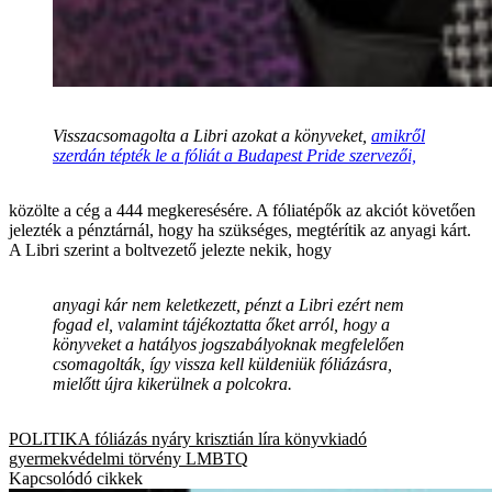
Visszacsomagolta a Libri azokat a könyveket,
amikről
szerdán tépték le a fóliát a Budapest Pride szervezői,
közölte a cég a 444 megkeresésére. A fóliatépők az akciót követően
jelezték a pénztárnál, hogy ha szükséges, megtérítik az anyagi kárt.
A Libri szerint a boltvezető jelezte nekik, hogy
anyagi kár nem keletkezett, pénzt a Libri ezért nem
fogad el, valamint tájékoztatta őket arról, hogy a
könyveket a hatályos jogszabályoknak megfelelően
csomagolták, így vissza kell küldeniük fóliázásra,
mielőtt újra kikerülnek a polcokra.
POLITIKA
fóliázás
nyáry krisztián
líra könyvkiadó
gyermekvédelmi törvény
LMBTQ
Kapcsolódó cikkek