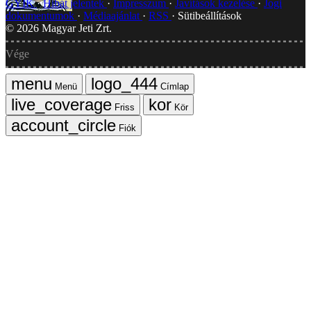
GYIK
Hibát jelentek
Impresszum
Javítások kezelése
Jogi
dokumentumok
Médiaajánlat
RSS
Sütibeállítások
©
2026
Magyar Jeti Zrt.
Vége
Menü
Címlap
Friss
Kör
Fiók