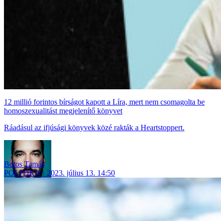
12 millió forintos bírságot kapott a Líra, mert nem csomagolta be
homoszexualitást megjelenítő könyvet
Ráadásul az ifjúsági könyvek közé rakták a Heartstoppert.
Botos Tamás
POLITIKA
2023. július 13. 14:50