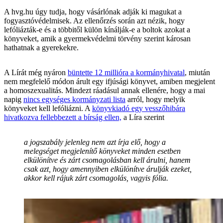
A hvg.hu úgy tudja, hogy vásárlónak adják ki magukat a
fogyasztóvédelmisek. Az ellenőrzés során azt nézik, hogy
lefóliázták-e és a többitől külön kínálják-e a boltok azokat a
könyveket, amik a gyermekvédelmi törvény szerint károsan
hathatnak a gyerekekre.
A Lírát még nyáron
büntette 12 millióra a kormányhivatal
, miután
nem megfelelő módon árult egy ifjúsági könyvet, amiben megjelent
a homoszexualitás. Mindezt ráadásul annak ellenére, hogy a mai
napig
nincs egységes kormányzati lista
arról, hogy melyik
könyveket kell lefóliázni. A
könyvkiadó egy vesszőhibára
hivatkozva fellebbezett a bírság ellen,
a Líra szerint
a jogszabály jelenleg nem azt írja elő, hogy a
melegséget megjelenítő könyveket minden esetben
elkülönítve és zárt csomagolásban kell árulni, hanem
csak azt, hogy amennyiben elkülönítve árulják ezeket,
akkor kell rájuk zárt csomagolás, vagyis fólia.