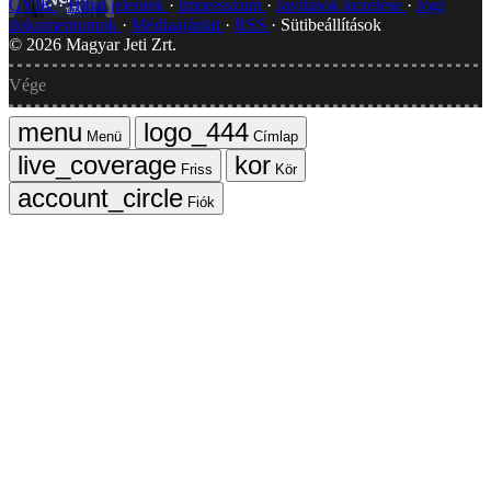
GYIK
Hibát jelentek
Impresszum
Javítások kezelése
Jogi
dokumentumok
Médiaajánlat
RSS
Sütibeállítások
©
2026
Magyar Jeti Zrt.
Vége
Menü
Címlap
Friss
Kör
Fiók