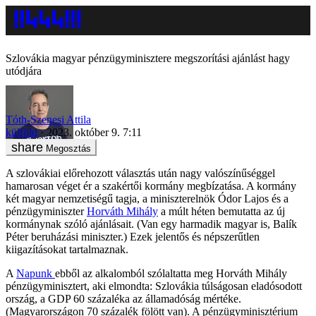
Szlovákia magyar pénzügyminisztere megszorítási ajánlást hagy
utódjára
Tóth-Szenesi Attila
külföld
2023. október 9. 7:11
Megosztás
A szlovákiai előrehozott választás után nagy valószínűséggel
hamarosan véget ér a szakértői kormány megbízatása. A kormány
két magyar nemzetiségű tagja, a miniszterelnök Ódor Lajos és a
pénzügyminiszter
Horváth Mihály
a múlt héten bemutatta az új
kormánynak szóló ajánlásait. (Van egy harmadik magyar is, Balík
Péter beruházási miniszter.) Ezek jelentős és népszerűtlen
kiigazításokat tartalmaznak.
A
Napunk
ebből az alkalomból szólaltatta meg Horváth Mihály
pénzügyminisztert, aki elmondta: Szlovákia túlságosan eladósodott
ország, a GDP 60 százaléka az államadóság mértéke.
(Magyarországon 70 százalék fölött van). A pénzügyminisztérium