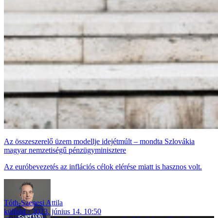
Az összeszerelő üzem modellje idejétmúlt – mondta Szlovákia
magyar nemzetiségű pénzügyminisztere
Az euróbevezetés az inflációs célok elérése miatt is hasznos volt.
Tóth-Szenesi Attila
külföld
2023. június 14. 10:50