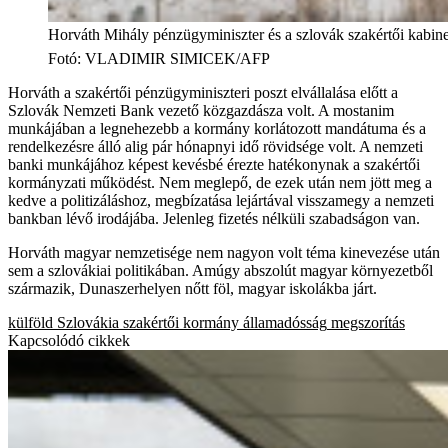
Horváth Mihály pénzügyminiszter és a szlovák szakértői kabinet
Fotó
:
VLADIMIR SIMICEK/AFP
Horváth a szakértői pénzügyminiszteri poszt elvállalása előtt a
Szlovák Nemzeti Bank vezető közgazdásza volt. A mostanim
munkájában a legnehezebb a kormány korlátozott mandátuma és a
rendelkezésre álló alig pár hónapnyi idő rövidsége volt. A nemzeti
banki munkájához képest kevésbé érezte hatékonynak a szakértői
kormányzati működést. Nem meglepő, de ezek után nem jött meg a
kedve a politizáláshoz, megbízatása lejártával visszamegy a nemzeti
bankban lévő irodájába. Jelenleg fizetés nélküli szabadságon van.
Horváth magyar nemzetisége nem nagyon volt téma kinevezése után
sem a szlovákiai politikában. Amúgy abszolút magyar környezetből
származik, Dunaszerhelyen nőtt föl, magyar iskolákba járt.
külföld
Szlovákia
szakértői kormány
államadósság
megszorítás
Kapcsolódó cikkek