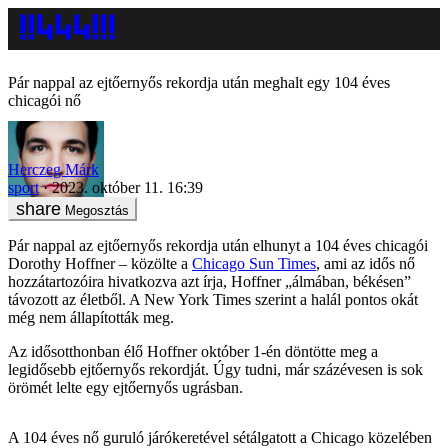
Pár nappal az ejtőernyős rekordja után meghalt egy 104 éves
chicagói nő
Herczeg Márk
sport
2023. október 11. 16:39
Megosztás
Pár nappal az ejtőernyős rekordja után elhunyt a 104 éves chicagói
Dorothy Hoffner – közölte a
Chicago Sun Times
, ami az idős nő
hozzátartozóira hivatkozva azt írja, Hoffner „álmában, békésen”
távozott az életből. A New York Times szerint a halál pontos okát
még nem állapították meg.
Az idősotthonban élő Hoffner október 1-én döntötte meg a
legidősebb ejtőernyős rekordját. Úgy tudni, már százévesen is sok
örömét lelte egy ejtőernyős ugrásban.
A 104 éves nő guruló járókeretével sétálgatott a Chicago közelében