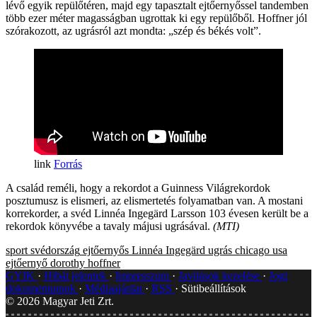
lévő egyik repülőtéren, majd egy tapasztalt ejtőernyőssel tandemben
több ezer méter magasságban ugrottak ki egy repülőből. Hoffner jól
szórakozott, az ugrásról azt mondta: „szép és békés volt”.
Forrás
A család reméli, hogy a rekordot a Guinness Világrekordok
posztumusz is elismeri, az elismertetés folyamatban van. A mostani
korrekorder, a svéd Linnéa Ingegärd Larsson 103 évesen került be a
rekordok könyvébe a tavaly májusi ugrásával.
(MTI)
sport
svédország
ejtőernyős
Linnéa Ingegärd
ugrás
chicago
usa
ejtőernyő
dorothy hoffner
GYIK
Hibát jelentek
Impresszum
Javítások kezelése
Jogi
dokumentumok
Médiaajánlat
RSS
Sütibeállítások
©
2026
Magyar Jeti Zrt.