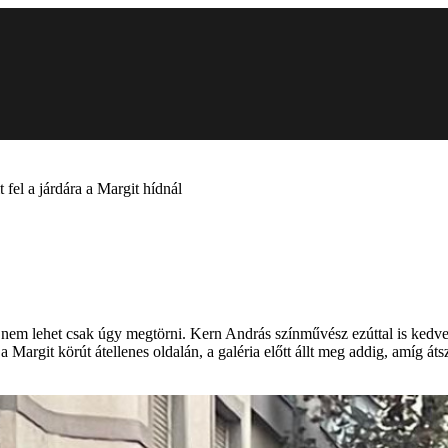
fel a járdára a Margit hídnál
nem lehet csak úgy megtörni. Kern András színművész ezúttal is kedvenc
a Margit körút átellenes oldalán, a galéria előtt állt meg addig, amíg á