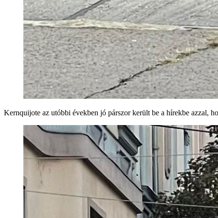
Kernquijote az utóbbi években jó párszor került be a hírekbe azzal, h