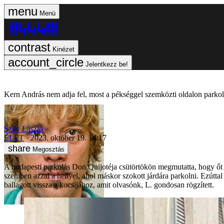
Menü
Kinézet
Jelentkezz be!
Kern András nem adja fel, most a pékséggel szemközti oldalon parkolt 
Szily László
ÉLET
2023. október 19. 14:17
Megosztás
A budapesti parkolás Don Quijotéja csütörtökön megmutatta, hogy őt 
szemben azzal a hellyel, ahol máskor szokott járdára parkolni. Ezúttal 
ballagott vissza a kocsijához, amit olvasónk, L. gondosan rögzített.