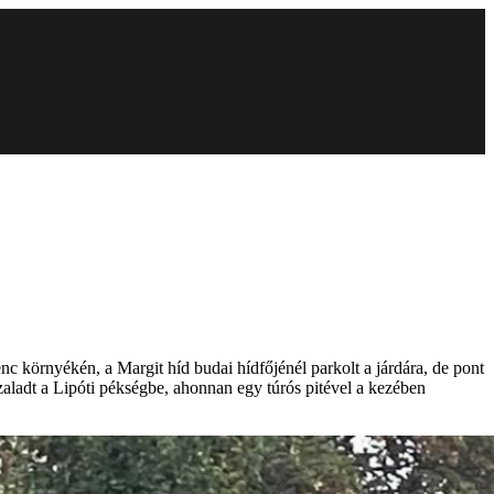
 környékén, a Margit híd budai hídfőjénél parkolt a járdára, de pont
tszaladt a Lipóti pékségbe, ahonnan egy túrós pitével a kezében