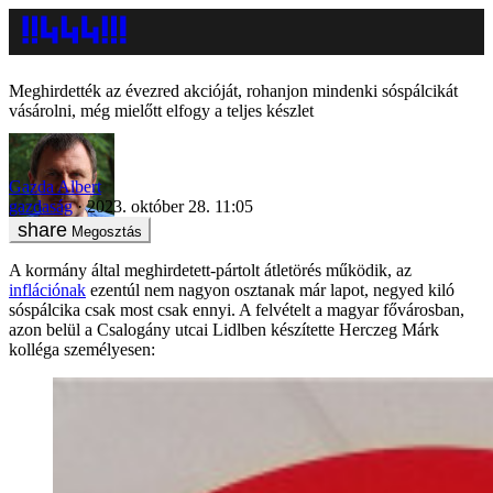
Meghirdették az évezred akcióját, rohanjon mindenki sóspálcikát
vásárolni, még mielőtt elfogy a teljes készlet
Gazda Albert
gazdaság
2023. október 28. 11:05
Megosztás
A kormány által meghirdetett-pártolt átletörés működik, az
inflációnak
ezentúl nem nagyon osztanak már lapot, negyed kiló
sóspálcika csak most csak ennyi. A felvételt a magyar fővárosban,
azon belül a Csalogány utcai Lidlben készítette Herczeg Márk
kolléga személyesen: