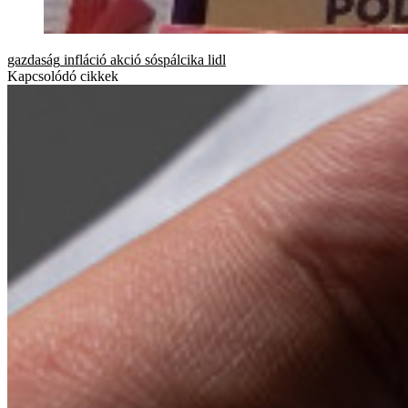
gazdaság
infláció
akció
sóspálcika
lidl
Kapcsolódó cikkek