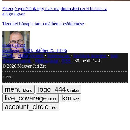
Elszegényedésünk egy éve: majdnem 400 ezret bukott az
átlagmagyar
Tizenkét hónapja tart a reálbérek csökkenése.
Haász János
gazdaság
2023. október 25. 13:06
GYIK
Hibát jelentek
Impresszum
Javítások kezelése
Jogi
dokumentumok
Médiaajánlat
RSS
Sütibeállítások
©
2026
Magyar Jeti Zrt.
Vége
Menü
Címlap
Friss
Kör
Fiók