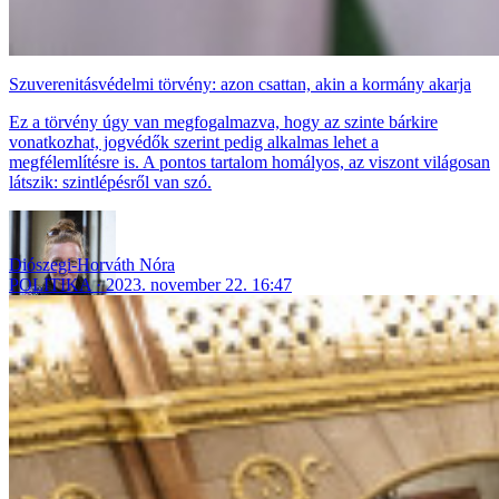
Szuverenitásvédelmi törvény: azon csattan, akin a kormány akarja
Ez a törvény úgy van megfogalmazva, hogy az szinte bárkire
vonatkozhat, jogvédők szerint pedig alkalmas lehet a
megfélemlítésre is. A pontos tartalom homályos, az viszont világosan
látszik: szintlépésről van szó.
Diószegi-Horváth Nóra
POLITIKA
2023. november 22. 16:47