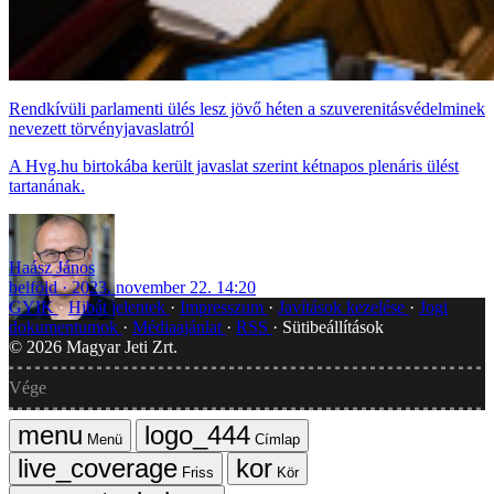
Rendkívüli parlamenti ülés lesz jövő héten a szuverenitásvédelminek
nevezett törvényjavaslatról
A Hvg.hu birtokába került javaslat szerint kétnapos plenáris ülést
tartanának.
Haász János
belföld
2023. november 22. 14:20
GYIK
Hibát jelentek
Impresszum
Javítások kezelése
Jogi
dokumentumok
Médiaajánlat
RSS
Sütibeállítások
©
2026
Magyar Jeti Zrt.
Vége
Menü
Címlap
Friss
Kör