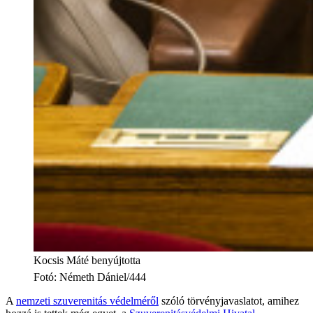
Kocsis Máté benyújtotta
Fotó
:
Németh Dániel/444
A
nemzeti szuverenitás védelméről
szóló törvényjavaslatot, amihez