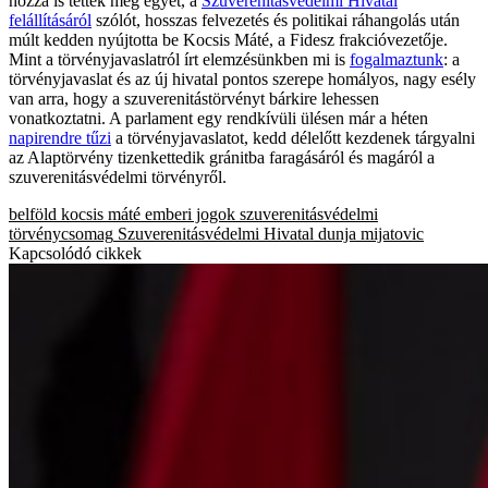
hozzá is tettek még egyet, a
Szuverenitásvédelmi Hivatal
felállításáról
szólót, hosszas felvezetés és politikai ráhangolás után
múlt kedden nyújtotta be Kocsis Máté, a Fidesz frakcióvezetője.
Mint a törvényjavaslatról írt elemzésünkben mi is
fogalmaztunk
: a
törvényjavaslat és az új hivatal pontos szerepe homályos, nagy esély
van arra, hogy a szuverenitástörvényt bárkire lehessen
vonatkoztatni. A parlament egy rendkívüli ülésen már a héten
napirendre tűzi
a törvényjavaslatot, kedd délelőtt kezdenek tárgyalni
az Alaptörvény tizenkettedik gránitba faragásáról és magáról a
szuverenitásvédelmi törvényről.
belföld
kocsis máté
emberi jogok
szuverenitásvédelmi
törvénycsomag
Szuverenitásvédelmi Hivatal
dunja mijatovic
Kapcsolódó cikkek