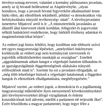
törvénycsomag-tervezet, valamint a kormány párhuzamos javaslata,
amely az új hivatalt beillesztené az Alaptörvénybe, „olyan
homályos, hogy a javasolt hivatal fegyverként alkalmazható lenne
bárki ellen, aki ellenfélnek tekinthető, például »a demokratikus vita
befolyásolására irányuló tevékenység« miatt”. A törvényjavaslatot
ismertetve Mijatović arról is ír: „A miniszterelnök javaslatára az
államfő által kinevezett elnök korlátlan, felügyelet és jogorvoslat
nélküli hatáskörrel rendelkezne, hogy bárkitől érzékeny adatokat és
magáninformációkat kérjen”.
Az emberi jogi biztos felidézi, hogy korábban már többször szóvá
tett egyes magyarországi lépéseket, „amelyekkel önkényesen
korlátozzák az emberi jogi nem kormányzati szervezetek és
jogvédők nélkülözhetetlen munkáját az országban”. Emellett
„aggodalmamnak adtam hangot a végrehajtó hatalom túlhatalma és
az igazságszolgáltatás függetlenségének aláásására irányuló
erőfeszítések miatt is”. Szerinte ha ezt a javaslatot elfogadják, az
„még több lehetőséget biztosít a végrehajtó hatalomnak a független
hangok és ellenzékiek elhallgattatására, megbélyegzésére.”
Mijatović szerint „az emberi jogok, a demokrácia és a jogállamiság
magyarországi működésére ilyen messzemenő következményekkel
járó törvénytervezeteket átfogó vizsgálatnak és érdemi
konzultációnak kell alávetni, mielőtt a parlament elé terjesztik őket”.
Ezért felszólította a magyar parlamentet, hogy tegye félre a