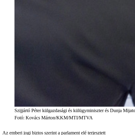
Szijjártó Péter külgazdasági és külügyminiszter és Dunja Mij
Fotó
:
Kovács Márton/KKM/MTI/MTVA
Az emberi jogi biztos szerint a parlament elé terjesztett