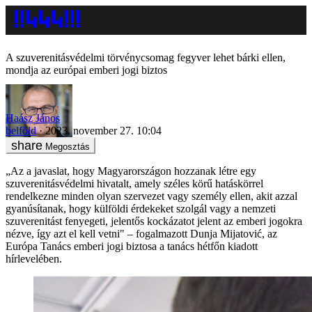
A szuverenitásvédelmi törvénycsomag fegyver lehet bárki ellen,
mondja az európai emberi jogi biztos
Haász János
belföld
2023. november 27. 10:04
Megosztás
„Az a javaslat, hogy Magyarországon hozzanak létre egy
szuverenitásvédelmi hivatalt, amely széles körű hatáskörrel
rendelkezne minden olyan szervezet vagy személy ellen, akit azzal
gyanúsítanak, hogy külföldi érdekeket szolgál vagy a nemzeti
szuverenitást fenyegeti, jelentős kockázatot jelent az emberi jogokra
nézve, így azt el kell vetni" – fogalmazott Dunja Mijatović, az
Európa Tanács emberi jogi biztosa a tanács hétfőn kiadott
hírlevelében.