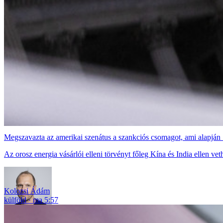
Megszavazta az amerikai szenátus a szankciós csomagot, ami alapjá
Az orosz energia vásárlói elleni törvényt főleg Kína és India ellen veth
Kolozsi Ádám
külföld
ma 5:57