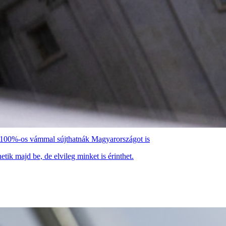
n 100%-os vámmal sújthatnák Magyarországot is
etik majd be, de elvileg minket is érinthet.