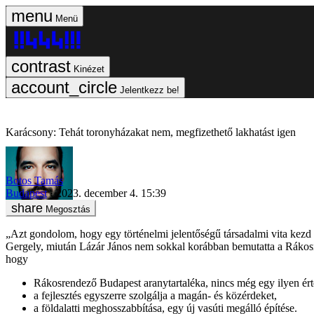
Menü
Kinézet
Jelentkezz be!
Karácsony: Tehát toronyházakat nem, megfizethető lakhatást igen
Botos Tamás
Budapest
2023. december 4. 15:39
Megosztás
„Azt gondolom, hogy egy történelmi jelentőségű társadalmi vita kezd 
Gergely, miután Lázár János nem sokkal korábban bemutatta a Rákosren
hogy
Rákosrendező Budapest aranytartaléka, nincs még egy ilyen érté
a fejlesztés egyszerre szolgálja a magán- és közérdeket,
a földalatti meghosszabbítása, egy új vasúti megálló építése.