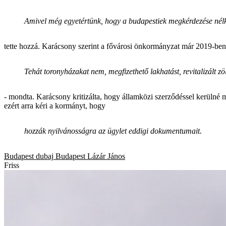
Amivel még egyetértünk, hogy a budapestiek megkérdezése nél
tette hozzá. Karácsony szerint a fővárosi önkormányzat már 2019-ben e
Tehát toronyházakat nem, megfizethető lakhatást, revitalizált zöl
- mondta. Karácsony kritizálta, hogy államközi szerződéssel kerülné m
ezért arra kéri a kormányt, hogy
hozzák nyilvánosságra az ügylet eddigi dokumentumait.
Budapest
dubaj
Budapest
Lázár János
Friss