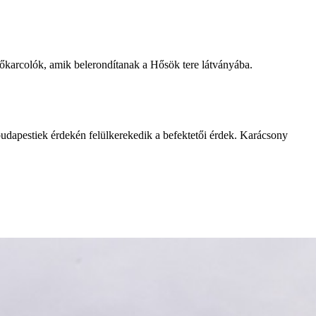
lhőkarcolók, amik belerondítanak a Hősök tere látványába.
 budapestiek érdekén felülkerekedik a befektetői érdek. Karácsony