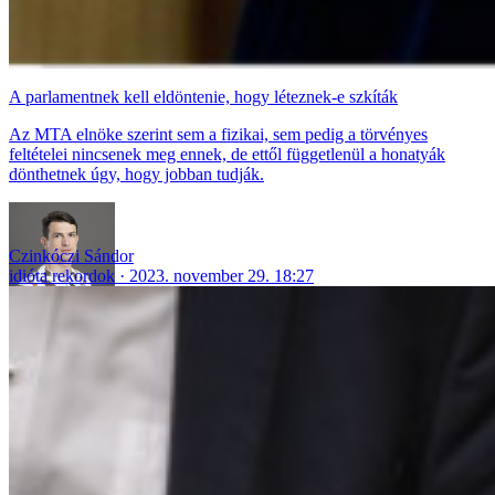
A parlamentnek kell eldöntenie, hogy léteznek-e szkíták
Az MTA elnöke szerint sem a fizikai, sem pedig a törvényes
feltételei nincsenek meg ennek, de ettől függetlenül a honatyák
dönthetnek úgy, hogy jobban tudják.
Czinkóczi Sándor
idióta rekordok
2023. november 29. 18:27