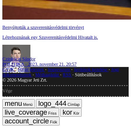
Benyújtották a szuverenitásvédelmi törvényt
Létrehoznának egy Szuverenitásvédelmi Hivatalt is.
Czinkóczi Sándor
POLITIKA
2023. november 21. 20:57
GYIK
Hibát jelentek
Impresszum
Javítások kezelése
Jogi
dokumentumok
Médiaajánlat
RSS
Sütibeállítások
©
2026
Magyar Jeti Zrt.
Vége
Menü
Címlap
Friss
Kör
Fiók