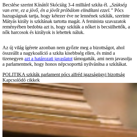
Becslése szerint Kínától Skóciáig 3-4 milliárd szkíta él. „
Szükség
van erre, ez a jövő, én a jövőt próbálom elindítani ezzel.”
Pócs
hazugságnak tartja, hogy kétezer éve ne lennének szkíták, szerinte
Mátyás király is szkítának tartotta magát. A feminista szavazatok
reményében bedobta azt is, hogy szkíták a nőket is becsülhettők, a
nők harcosok és királyok is lehettek náluk.
Az új világ ígérete azonban nem győzte meg a bizottságot, ahol
összeállt a nagykoalíció a szkíta kisebbség ellen, és mind a
tizenegyen
azt a határozati javaslatot
támogatták, ami nem javasolja
a parlamentnek, hogy honos népcsoporttá nyilvánítsa a szkítákat.
POLITIKA
szkíták
parlament
pócs alfréd
igazságügyi bizottság
Kapcsolódó cikkek