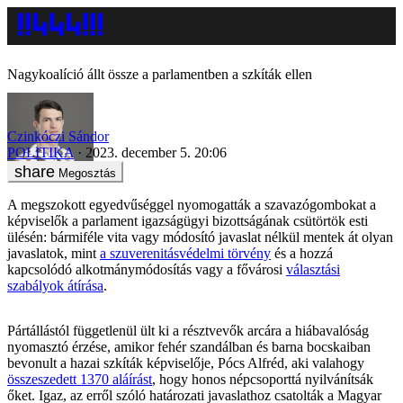
Nagykoalíció állt össze a parlamentben a szkíták ellen
Czinkóczi Sándor
POLITIKA
2023. december 5. 20:06
Megosztás
A megszokott egyedvűséggel nyomogatták a szavazógombokat a
képviselők a parlament igazságügyi bizottságának csütörtök esti
ülésén: bármiféle vita vagy módosító javaslat nélkül mentek át olyan
javaslatok, mint
a szuverenitásvédelmi törvény
és a hozzá
kapcsolódó alkotmánymódosítás vagy a fővárosi
választási
szabályok átírása
.
Pártállástól függetlenül ült ki a résztvevők arcára a hiábavalóság
nyomasztó érzése, amikor fehér szandálban és barna bocskaiban
bevonult a hazai szkíták képviselője, Pócs Alfréd, aki valahogy
összeszedett 1370 aláírást
, hogy honos népcsoporttá nyilvánítsák
őket. Igaz, az erről szóló határozati javaslathoz csatolták a Magyar