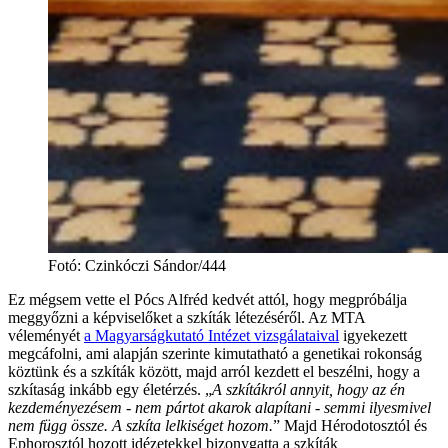
Fotó
:
Czinkóczi Sándor/444
Ez mégsem vette el Pócs Alfréd kedvét attól, hogy megpróbálja
meggyőzni a képviselőket a szkíták létezéséről. Az MTA
véleményét
a Magyarságkutató Intézet vizsgálataival
igyekezett
megcáfolni, ami alapján szerinte kimutatható a genetikai rokonság
köztünk és a szkíták között, majd arról kezdett el beszélni, hogy a
szkítaság inkább egy életérzés. „
A szkítákról annyit, hogy az én
kezdeményezésem - nem pártot akarok alapítani - semmi ilyesmivel
nem függ össze. A szkíta lelkiséget hozom.
” Majd Hérodotosztól és
Ephorosztól hozott idézetekkel bizonygatta a szkíták