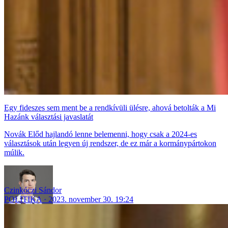
Egy fideszes sem ment be a rendkívüli ülésre, ahová betolták a Mi
Hazánk választási javaslatát
Novák Előd hajlandó lenne belemenni, hogy csak a 2024-es
választások után legyen új rendszer, de ez már a kormánypártokon
múlik.
Czinkóczi Sándor
POLITIKA
2023. november 30. 19:24