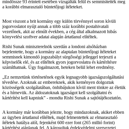
mindössze 93 érintett esetében vizsgálták felül és semmisítették meg
a korábbi elmarasztaló büntetőjogi ítéleteket.
Most viszont a brit kormány egy külön törvénnyel soron kívüli
jogorvoslatot nyújt annak a több száz korábbi postahivatali
vezetőnek, akit az elmúlt években, a cég által alkalmazott hibás
könyvelési szoftver adatai alapján ártatlanul elítéltek.
Rishi Sunak miniszterelnök szerdán a londoni alsóházban
bejelentette, hogy a kormány az alaptalan büntetőjogi ítéleteket
semmisnek kimondó jogszabályt sürgősségi jelleggel terjeszti a
képviselők elé, és az elítéltek gyors jogorvoslatra és kártérítésre
számíthatnak. Úgy fogalmazott, heteken belül lehet eredmény.
„Ez nemzetünk történetének egyik legnagyobb igazságszolgáltatási
tévedése. Azoknak az embereknek, akik keményen dolgoztak
közösségeik szolgálatában, önhibájukon kívül ment tönkre az életük
és a hírnevük. Az áldozatoknak igazságot kell szolgáltatni és
kártérítést kell kapniuk” - mondta Rishi Sunak a sajtótájékoztatón.
A kormány már korábban jelezte, hogy mindazoknak, akiket ebben
az ügyben ártatlanul elítéltek, majd felmentettek az elmarasztaló
ítéletek hatálya alól, fejenként 600 ezer font (265 millió forint)
kártérítést ajánlanak fel. A károsultak érdekvédelmi szervezetei