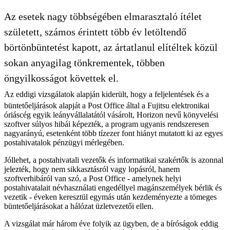
Az esetek nagy többségében elmarasztaló ítélet
született, számos érintett több év letöltendő
börtönbüntetést kapott, az ártatlanul elítéltek közül
sokan anyagilag tönkrementek, többen
öngyilkosságot követtek el.
Az eddigi vizsgálatok alapján kiderült, hogy a feljelentések és a
büntetőeljárások alapját a Post Office által a Fujitsu elektronikai
óriáscég egyik leányvállalatától vásárolt, Horizon nevű könyvelési
szoftver súlyos hibái képezték, a program ugyanis rendszeresen
nagyarányú, esetenként több tízezer font hiányt mutatott ki az egyes
postahivatalok pénzügyi mérlegében.
Jóllehet, a postahivatali vezetők és informatikai szakértők is azonnal
jelezték, hogy nem sikkasztásról vagy lopásról, hanem
szoftverhibáról van szó, a Post Office - amelynek helyi
postahivatalait névhasználati engedéllyel magánszemélyek bérlik és
vezetik - éveken keresztül egymás után kezdeményezte a tömeges
büntetőeljárásokat a hálózat üzletvezetői ellen.
A vizsgálat már három éve folyik az ügyben, de a bíróságok eddig