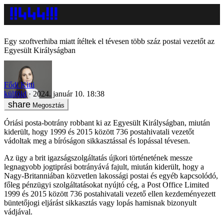
Egy szoftverhiba miatt ítéltek el tévesen több száz postai vezetőt az
Egyesült Királyságban
Fődi Kitti
külföld
2024. január 10. 18:38
Megosztás
Óriási posta-botrány robbant ki az Egyesült Királyságban, miután
kiderült, hogy 1999 és 2015 között 736 postahivatali vezetőt
vádoltak meg a bíróságon sikkasztással és lopással tévesen.
Az ügy a brit igazságszolgáltatás újkori történetének messze
legnagyobb jogtiprási botrányává fajult, miután kiderült, hogy a
Nagy-Britanniában közvetlen lakossági postai és egyéb kapcsolódó,
főleg pénzügyi szolgáltatásokat nyújtó cég, a Post Office Limited
1999 és 2015 között 736 postahivatali vezető ellen kezdeményezett
büntetőjogi eljárást sikkasztás vagy lopás hamisnak bizonyult
vádjával.