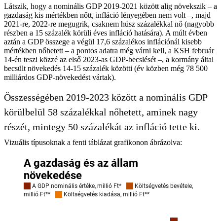
Látszik, hogy a nominális GDP 2019-2021 között alig növekszik – a
gazdaság kis mértékben nőtt, infláció lényegében nem volt –, majd
2021-re, 2022-re megugrik, csaknem húsz százalékkal nő (nagyobb
részben a 15 százalék körüli éves infláció hatására). A múlt évben
aztán a GDP összege a végül 17,6 százalékos inflációnál kisebb
mértékben nőhetett – a pontos adatra még várni kell, a KSH február
14-én teszi közzé az első 2023-as GDP-becslését –, a kormány által
becsült növekedés 14-15 százalék közötti (év közben még 78 500
milliárdos GDP-növekedést vártak).
Összességében 2019-2023 között a nominális GDP
körülbelül 58 százalékkal nőhetett, aminek nagy
részét, mintegy 50 százalékát az infláció tette ki.
Vizuális típusoknak a fenti táblázat grafikonon ábrázolva: