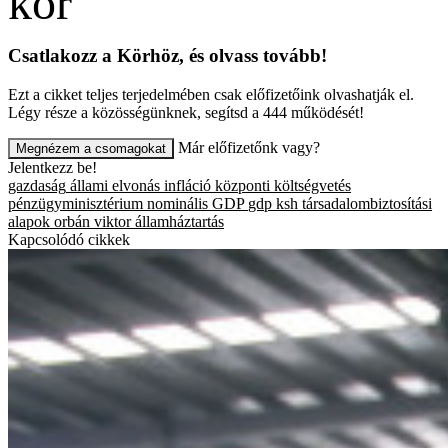
Csatlakozz a Körhöz, és olvass tovább!
Ezt a cikket teljes terjedelmében csak előfizetőink olvashatják el.
Légy része a közösségünknek, segítsd a 444 működését!
Már előfizetőnk vagy?
Megnézem a csomagokat
Jelentkezz be!
gazdaság
állami elvonás
infláció
központi költségvetés
pénzügyminisztérium
nominális GDP
gdp
ksh
társadalombiztosítási
alapok
orbán viktor
államháztartás
Kapcsolódó cikkek