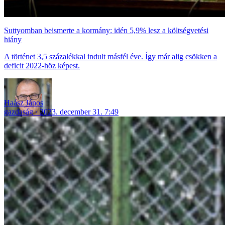
Suttyomban beismerte a kormány: idén 5,9% lesz a költségvetési
hiány
A történet 3,5 százalékkal indult másfél éve. Így már alig csökken a
deficit 2022-höz képest.
Haász János
gazdaság
2023. december 31. 7:49