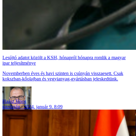
Lesújtó adatot közölt a KSH, hónapról hónapra romlik a magyar
ipar teljesítménye
Novemberben éves és havi szinten is csúnyán visszaesett. Csak
kokszban-kőolajban és vegyianyag-gyártásban jeleskedtünk.
Haász János
gazdaság
2024. január 9. 8:09