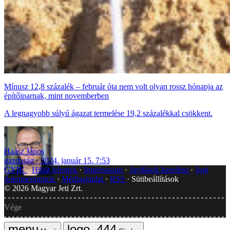
Mínusz 12,8 százalék – február óta nem volt olyan rossz hónapja az
építőiparnak, mint novemberben
A legnagyobb súlyú ágazat termelése 19,2 százalékkal csökkent.
Haász János
gazdaság
2024. január 15. 7:53
GYIK
Hibát jelentek
Impresszum
Javítások kezelése
Jogi
dokumentumok
Médiaajánlat
RSS
Sütibeállítások
©
2026
Magyar Jeti Zrt.
Vége