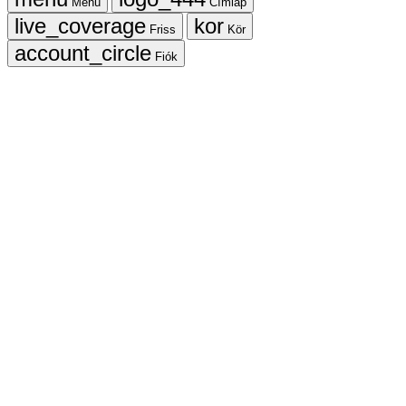
Menü
Címlap
Friss
Kör
Fiók