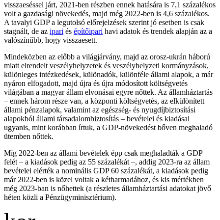
visszaeséssel járt, 2021-ben részben ennek hatására is 7,1 százalékos
volt a gazdasági növekedés, majd még 2022-ben is 4,6 százalékos.
A tavalyi GDP a legutolsó előrejelzések szerint jó esetben is csak
stagnált, de az
ipari
és
építőipari
havi adatok és trendek alapján az a
valószínűbb, hogy visszaesett.
Mindeközben az előbb a világjárvány, majd az orosz-ukrán háború
miatt elrendelt veszélyhelyzetek és veszélyhelyzeti kormányzások,
különleges intézkedések, különadók, különféle állami alapok, a már
nyáron elfogadott, majd újra és újra módosított költségvetés
világában a magyar állam elvonásai egyre nőttek. Az államháztartás
– ennek három része van, a központi költségvetés, az elkülönített
állami pénzalapok, valamint az egészség- és nyugdíjbiztosítási
alapokból állami társadalombiztosítás – bevételei és kiadásai
ugyanis, mint korábban írtuk, a GDP-növekedést bőven meghaladó
ütemben nőttek.
Míg 2022-ben az állami bevételek épp csak meghaladták a GDP
felét – a kiadások pedig az 55 százalékát –, addig 2023-ra az állam
bevételei elérték a nominális GDP 60 százalékát, a kiadások pedig
már 2022-ben is közel voltak a kétharmadához, és kis mértékben
még 2023-ban is nőhettek (a részletes államháztartási adatokat jövő
héten közli a Pénzügyminisztérium).