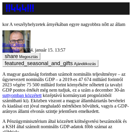
A veszélyhelyzetek árnyékában egyre nagyobbra nőtt az állam
Haász János
gazdaság
2024. január 15. 13:57
Megosztás
Ajándékozás
A magyar gazdaság forintban számolt nominális teljesítménye – az
úgynevezett nominális GDP – a 2019-es 47 674 milliárd forintról
2023 végére 75 500 milliárd forint környékére nőhetett (a tavalyi
GDP pontos értékét még nem tudjuk, ez a szám a december 30-án
suttyomban közzétett
középtávú kormányzati prognózisból
számítható ki). Eközben viszont a magyar államháztartás bevételei
és kiadásai ezt jóval meghaladó mértékben bővültek, vagyis a GDP-
arányos állami elvonás szintje jelentősen emelkedett.
A Pénzügyminisztérium által közzétett költségvetési beszámolók és
a KSH által számolt nominális GDP-adatok főbb számai az
alábbiak: