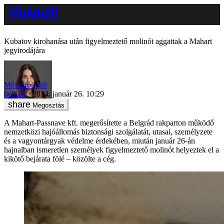
Kubatov kirohanása után figyelmeztető molinót aggattak a Mahart
jegyirodájára
Mészáros Juli
belföld
2024. január 26. 10:29
Megosztás
A Mahart-Passnave kft. megerősítette a Belgrád rakparton működő
nemzetközi hajóállomás biztonsági szolgálatát, utasai, személyzete
és a vagyontárgyak védelme érdekében, miután január 26-án
hajnalban ismeretlen személyek figyelmeztető molinót helyeztek el a
kikötő bejárata fölé – közölte a cég.