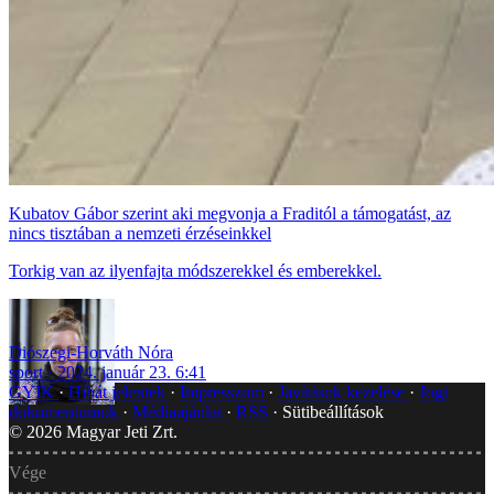
Kubatov Gábor szerint aki megvonja a Fraditól a támogatást, az
nincs tisztában a nemzeti érzéseinkkel
Torkig van az ilyenfajta módszerekkel és emberekkel.
Diószegi-Horváth Nóra
sport
2024. január 23. 6:41
GYIK
Hibát jelentek
Impresszum
Javítások kezelése
Jogi
dokumentumok
Médiaajánlat
RSS
Sütibeállítások
©
2026
Magyar Jeti Zrt.
Vége