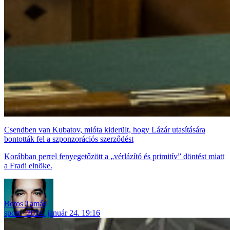
Csendben van Kubatov, mióta kiderült, hogy Lázár utasítására
bontották fel a szponzorációs szerződést
Korábban perrel fenyegetőzött a „vérlázító és primitív” döntést miatt
a Fradi elnöke.
Botos Tamás
sport
2024. január 24. 19:16