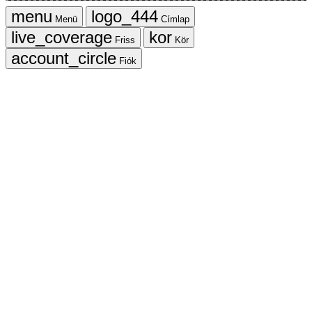
Menü
Címlap
Friss
Kör
Fiók