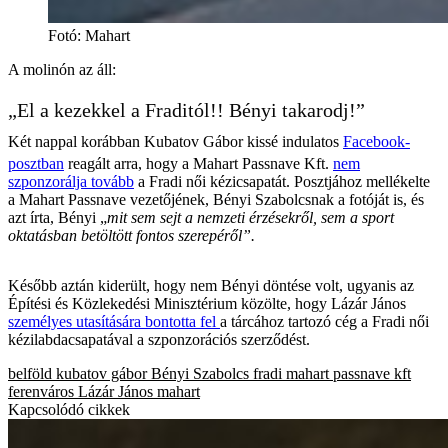
Fotó
:
Mahart
A molinón az áll:
„El a kezekkel a Fraditól!! Bényi takarodj!”
Két nappal korábban Kubatov Gábor kissé indulatos
Facebook-
posztban
reagált arra, hogy a Mahart Passnave Kft.
nem
szponzorálja tovább
a Fradi női kézicsapatát. Posztjához mellékelte
a Mahart Passnave vezetőjének, Bényi Szabolcsnak a fotóját is, és
azt írta, Bényi „
mit sem sejt a nemzeti érzésekről, sem a sport
oktatásban betöltött fontos szerepéről”.
Később aztán kiderült, hogy nem Bényi döntése volt, ugyanis az
Építési és Közlekedési Minisztérium közölte, hogy Lázár János
személyes utasítására bontotta fel
a tárcához tartozó cég a Fradi női
kézilabdacsapatával a szponzorációs szerződést.
belföld
kubatov gábor
Bényi Szabolcs
fradi
mahart passnave kft
ferenváros
Lázár János
mahart
Kapcsolódó cikkek