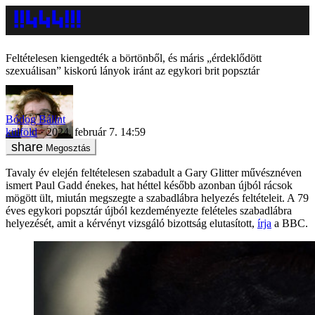
Feltételesen kiengedték a börtönből, és máris „érdeklődött
szexuálisan” kiskorú lányok iránt az egykori brit popsztár
Bódog Bálint
külföld
2024. február 7. 14:59
Megosztás
Tavaly év elején feltételesen szabadult a Gary Glitter művésznéven
ismert Paul Gadd énekes, hat héttel később azonban újból rácsok
mögött ült, miután megszegte a szabadlábra helyezés feltételeit. A 79
éves egykori popsztár újból kezdeményezte felételes szabadlábra
helyezését, amit a kérvényt vizsgáló bizottság elutasított,
írja
a BBC.