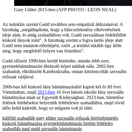
Gary Glitter 2015-ben (AFP PHOTO / LEON NEAL)
Az indoklás szerint Gadd továbbra sem empatizál áldozataival. A
bizottság „megállapította, hogy a bűncselekmény elkövetésének
ideje alatt, és amíg szabadlábon volt, Gadd szexuálisan érdeklődött
kiskorú lányok iránt”. A bizottság szerint a fogva tartás ideje alatt
Gadd nem mutatott előrelépést, ezért „a testület inkább úgy ítélte
meg, hogy megfelelő helyen van őrizetben”.
Gadd először 1990-ben került börtönbe, miután több ezer,
gyermekbántalmazást ábrázoló képet találtak nála. 2002-ben
szabadult, elköltözött Kambodzsába, onnan kitoloncolták szexuális
erőszak vádjával.
2006-ban két kiskorú lány bántalmazásáért kapott két és fél évet
Vietnámban, majd
2015-ben
16 évet három iskolás lány szexuális
bántalmzása miatt az Egyesült Királyságban. 2023-ban, büntetése
felének letöltésekor helyezték feltételesen szabadlábra, majd rövid
időn belül kiderült, hogy ez mégsem volt jó ötlet.
külföld
szabadláb
gary glitter
szexuális erőszak
börtönbüntetés
kiskorú bántalmazása
gyermekbántalmazás
börtön
feltételes
szabadláb
paul gadd
szexuális bántalmazás