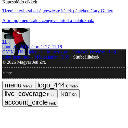
Kapcsolódó cikkek
Tizenhat évi szabadságvesztésre ítélték pénteken Gary Glittert
A brit pop nemcsak a zenéjével ártott a fiataloknak.
Tbg
bűnügy
2015. február 27. 11:18
GYIK
Hibát jelentek
Impresszum
Javítások kezelése
Jogi
dokumentumok
Médiaajánlat
RSS
Sütibeállítások
©
2026
Magyar Jeti Zrt.
Vége
Menü
Címlap
Friss
Kör
Fiók