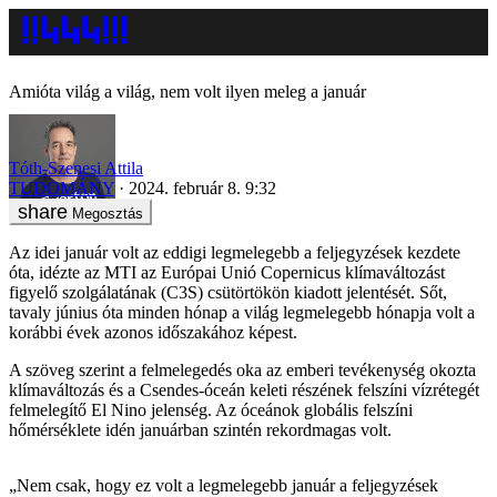
Amióta világ a világ, nem volt ilyen meleg a január
Tóth-Szenesi Attila
TUDOMÁNY
2024. február 8. 9:32
Megosztás
Az idei január volt az eddigi legmelegebb a feljegyzések kezdete
óta, idézte az MTI az Európai Unió Copernicus klímaváltozást
figyelő szolgálatának (C3S) csütörtökön kiadott jelentését. Sőt,
tavaly június óta minden hónap a világ legmelegebb hónapja volt a
korábbi évek azonos időszakához képest.
A szöveg szerint a felmelegedés oka az emberi tevékenység okozta
klímaváltozás és a Csendes-óceán keleti részének felszíni vízrétegét
felmelegítő El Nino jelenség. Az óceánok globális felszíni
hőmérséklete idén januárban szintén rekordmagas volt.
„Nem csak, hogy ez volt a legmelegebb január a feljegyzések