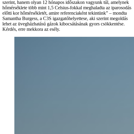
szerint, hanem olyan 12 hónapos időszakon vagyunk túl, amelynek
hőmérséklete több mint 1,5 Celsius-fokkal meghaladta az iparosodás
előtti kor hőmérsékletét, amire referenciaként tekintünk” – mondta
Samantha Burgess, a C3S igazgatóhelyettese, aki szerint megoldás
lehet az üvegházhatású gázok kibocsátásának gyors csökkentése.
Kérdés, erre mekkora az esély.