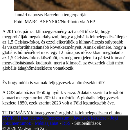
Januári napozás Barcelona tengerpartján
Fotó
:
MARC ASENSIO/NurPhoto via AFP
A 2015-ös párizsi klímaegyezmény azt a célt tűzte ki, hogy
megpróbálják megakadályozni, hogy a globális felmelegedés átlépje
az 1,5 Celsius-fokot, és ezzel elkerüljék a klímaváltozás súlyosabb
és visszafordíthatatlanabb következményeit. Annak ellenére, hogy a
globális hőmérséklet most egy 12 hónapos időszakban meghaladta
az 1,5 Celsius-fokos küszöböt, ez még nem jelenti a párizsi klímacél
megvalósításának kudarcát, mert a klímacél az évtizedek alatt mért
globális átlaghőmérsékletre vonatkozik.
És hogy mióta is vannak feljegyzések a hőmérsékletről?
A C3S adatbázisa 1950-ig nyúlik vissza. Adataik szerint a korábbi
januári melegrekordot 2020-ban mérték. A globális feljegyzések
kezdete 1850, ezek szerint 2023 volt a Föld legmelegebb éve.
TUDOMÁNY
klímaegyezmény
globális felmelegedés
eu
el nino
GYIK
Hibát jelentek
Impresszum
Javítások kezelése
Jogi
dokumentumok
Médiaajánlat
RSS
Sütibeállítások
©
2026
Magyar Jeti Zrt.