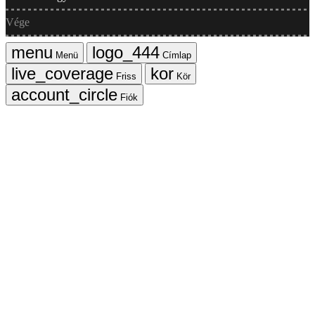
Vége
Menü
Címlap
Friss
Kör
Fiók