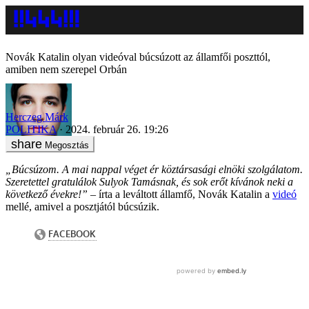
Novák Katalin olyan videóval búcsúzott az államfői poszttól,
amiben nem szerepel Orbán
Herczeg Márk
POLITIKA
2024. február 26. 19:26
Megosztás
„Búcsúzom. A mai nappal véget ér köztársasági elnöki szolgálatom.
Szeretettel gratulálok Sulyok Tamásnak, és sok erőt kívánok neki a
következő évekre!”
– írta a leváltott államfő, Novák Katalin a
videó
mellé, amivel a posztjától búcsúzik.