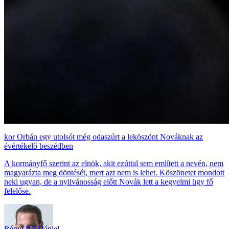
Orbán egy utolsót még odaszúrt a leköszönt Nováknak az
évértékelő beszédben
A kormányfő szerint az elnök, akit ezúttal sem említett a nevén, nem
magyarázta meg döntését, mert azt nem is lehet. Köszönetet mondott
neki ugyan, de a nyilvánosság előtt Novák lett a kegyelmi ügy fő
felelőse.
Rényi Pál Dániel