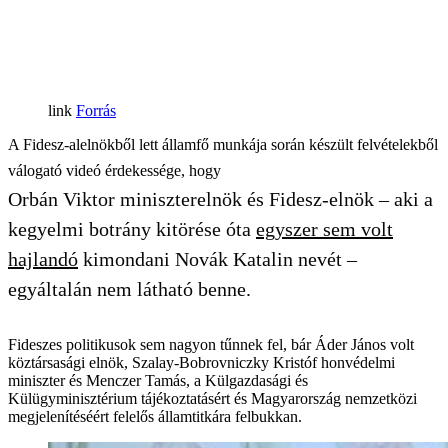
Forrás
A Fidesz-alelnökből lett államfő munkája során készült felvételekből
válogató videó érdekessége, hogy
Orbán Viktor miniszterelnök és Fidesz-elnök – aki a
kegyelmi botrány kitörése óta
egyszer sem volt
hajlandó
kimondani Novák Katalin nevét –
egyáltalán nem látható benne.
Fideszes politikusok sem nagyon tűnnek fel, bár Áder János volt
köztársasági elnök, Szalay-Bobrovniczky Kristóf honvédelmi
miniszter és Menczer Tamás, a Külgazdasági és
Külügyminisztérium tájékoztatásért és Magyarország nemzetközi
megjelenítéséért felelős államtitkára felbukkan.