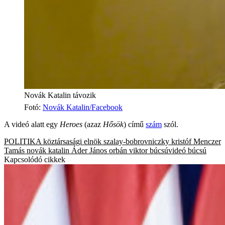
Novák Katalin távozik
Fotó
:
Novák Katalin/Facebook
A videó alatt egy
Heroes
(azaz
Hősök
) című
szám
szól.
POLITIKA
köztársasági elnök
szalay-bobrovniczky kristóf
Menczer
Tamás
novák katalin
Áder János
orbán viktor
búcsúvideó
búcsú
Kapcsolódó cikkek