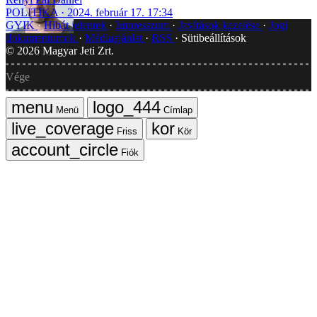
POLITIKA
2024. február 17. 17:34
GYIK
Hibát jelentek
Impresszum
Javítások kezelése
Jogi
dokumentumok
Médiaajánlat
RSS
Sütibeállítások
©
2026
Magyar Jeti Zrt.
Vége
Menü
Címlap
Friss
Kör
Fiók