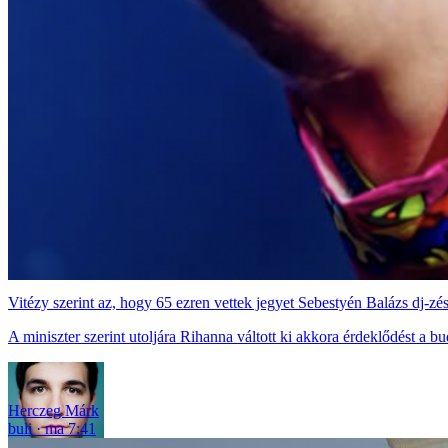
Vitézy szerint az, hogy 65 ezren vettek jegyet Sebestyén Balázs dj-zé
A miniszter szerint utoljára Rihanna váltott ki akkora érdeklődést a b
Herczeg Márk
buli
ma 7:41