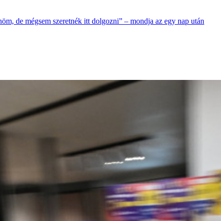
nöm, de mégsem szeretnék itt dolgozni” – mondja az egy nap után