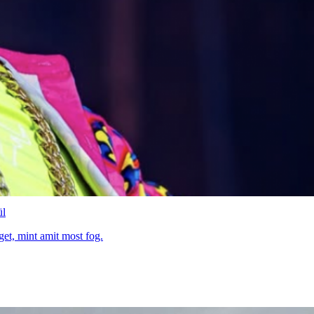
ül
get, mint amit most fog.