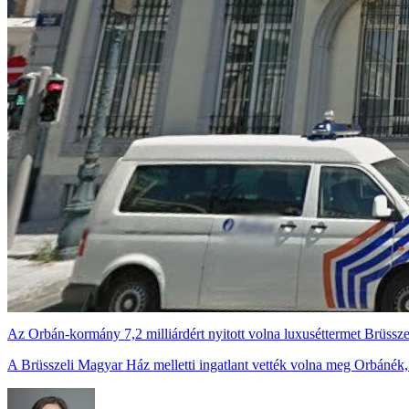
Az Orbán-kormány 7,2 milliárdért nyitott volna luxuséttermet Brüssz
A Brüsszeli Magyar Ház melletti ingatlant vették volna meg Orbánék,