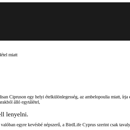
étel miatt
isan Cipruson egy helyi ételkülönlegesség, az ambelopoulia miatt, írja 
rakból álló egytálétel,
l lenyelni.
n valóban egyre kevésbé népszerű, a BirdLife Cyprus szerint csak taval