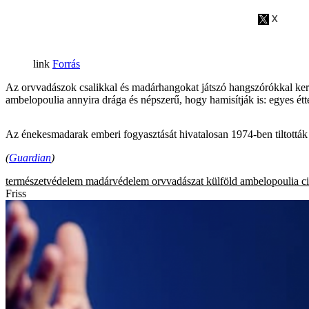
Forrás
Az orvvadászok csalikkal és madárhangokat játszó hangszórókkal kerít
ambelopoulia annyira drága és népszerű, hogy hamisítják is: egyes étt
Az énekesmadarak emberi fogyasztását hivatalosan 1974-ben tiltották
(
Guardian
)
természetvédelem
madárvédelem
orvvadászat
külföld
ambelopoulia
c
Friss