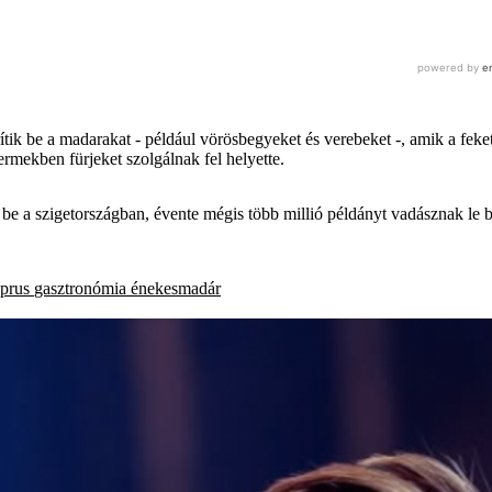
ik be a madarakat - például vörösbegyeket és verebeket -, amik a feket
ermekben fürjeket szolgálnak fel helyette.
 be a szigetországban, évente mégis több millió példányt vadásznak l
iprus
gasztronómia
énekesmadár