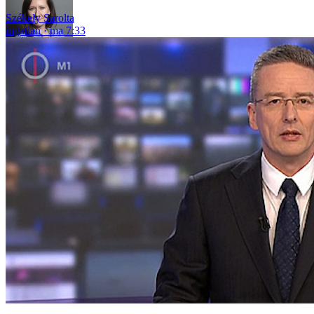
Székely Sarolta
ingatlan
ma 7:33