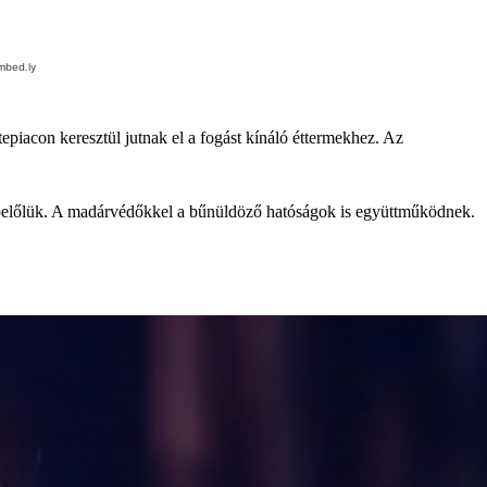
epiacon keresztül jutnak el a fogást kínáló éttermekhez. Az
e belőlük. A madárvédőkkel a bűnüldöző hatóságok is együttműködnek.