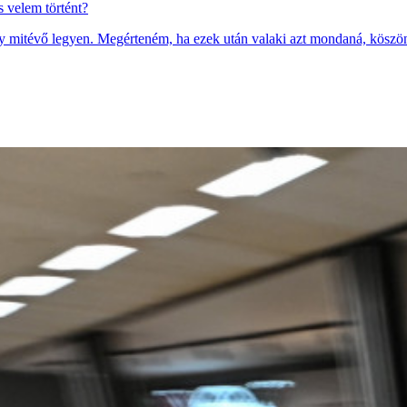
 velem történt?
ogy mitévő legyen. Megérteném, ha ezek után valaki azt mondaná, köszö