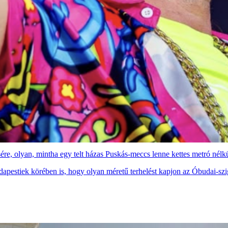
sére, olyan, mintha egy telt házas Puskás-meccs lenne kettes metró nélk
udapestiek körében is, hogy olyan méretű terhelést kapjon az Óbudai-szi