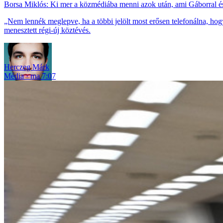
Borsa Miklós: Ki mer a közmédiába menni azok után, ami Gáborral és
„Nem lennék meglepve, ha a többi jelölt most erősen telefonálna, h
menesztett régi-új köztévés.
Herczeg Márk
Média
ma 7:07