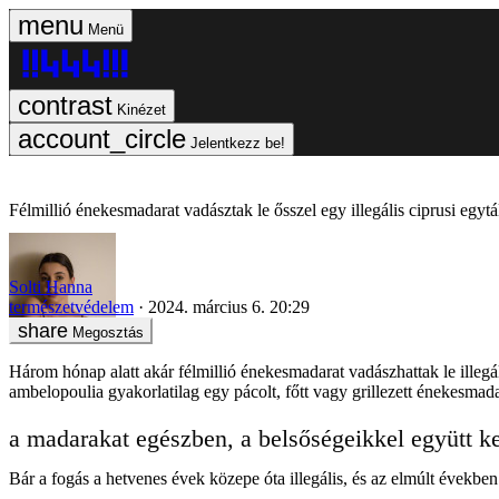
Menü
Kinézet
Jelentkezz be!
Félmillió énekesmadarat vadásztak le ősszel egy illegális ciprusi egytál
Solti Hanna
természetvédelem
2024. március 6. 20:29
Megosztás
Három hónap alatt akár félmillió énekesmadarat vadászhattak le illegál
ambelopoulia gyakorlatilag egy pácolt, főtt vagy grillezett énekesmada
a madarakat egészben, a belsőségeikkel együtt kel
Bár a fogás a hetvenes évek közepe óta illegális, és az elmúlt évekbe