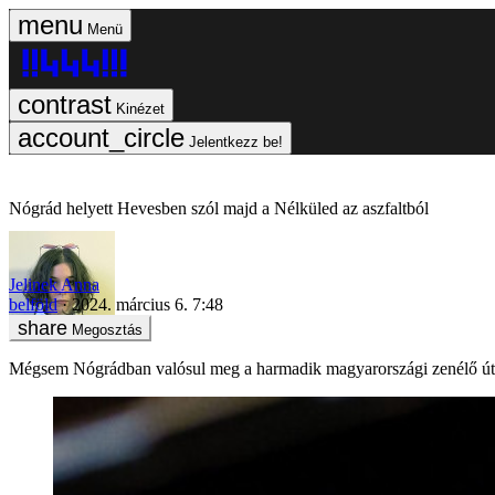
Menü
Kinézet
Jelentkezz be!
Nógrád helyett Hevesben szól majd a Nélküled az aszfaltból
Jelinek Anna
belföld
2024. március 6. 7:48
Megosztás
Mégsem Nógrádban valósul meg a harmadik magyarországi zenélő út m