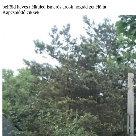
belföld
heves
nélküled
ismerős arcok
nógrád
zenélő út
Kapcsolódó cikkek