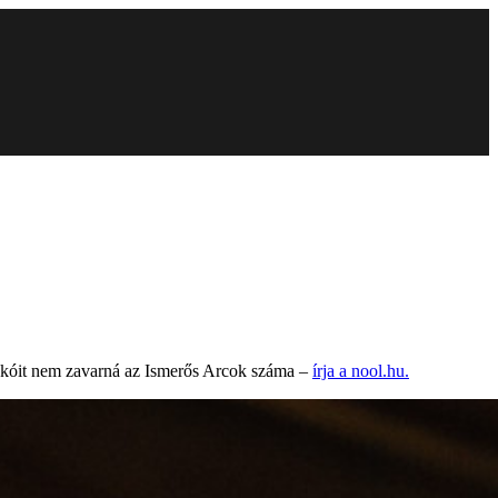
akóit nem zavarná az Ismerős Arcok száma –
írja a nool.hu.