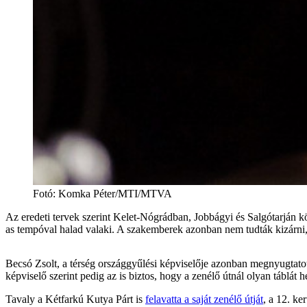
Fotó
:
Komka Péter/MTI/MTVA
Az eredeti tervek szerint Kelet-Nógrádban, Jobbágyi és Salgótarján kö
as tempóval halad valaki. A szakemberek azonban nem tudták kizárni, h
Becsó Zsolt, a térség országgyűlési képviselője azonban megnyugtato
képviselő szerint pedig az is biztos, hogy a zenélő útnál olyan táblát 
Tavaly a Kétfarkú Kutya Párt is
felavatta a saját zenélő útját
, a 12. ke