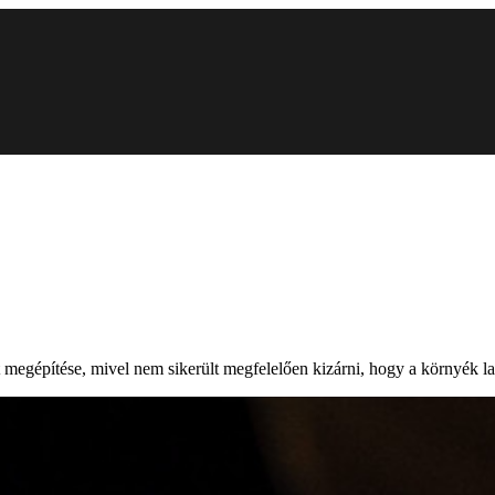
egépítése, mivel nem sikerült megfelelően kizárni, hogy a környék l