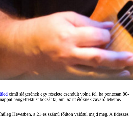
üled
című slágerének egy részlete csendült volna fel, ha pontosan 80-
appal hangeffektust bocsát ki, ami az itt élőknek zavaró lehetne.
zínűleg Hevesben, a 21-es számú főúton valósul majd meg. A fideszes