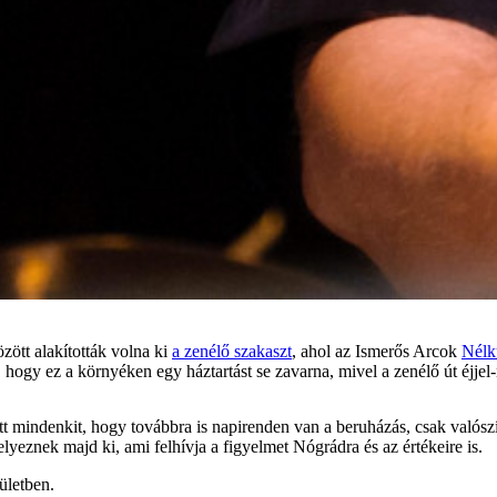
zött alakították volna ki
a zenélő szakaszt
, ahol az Ismerős Arcok
Nélk
ogy ez a környéken egy háztartást se zavarna, mivel a zenélő út éjjel-n
tt mindenkit, hogy továbbra is napirenden van a beruházás, csak valós
helyeznek majd ki, ami felhívja a figyelmet Nógrádra és az értékeire is.
rületben.