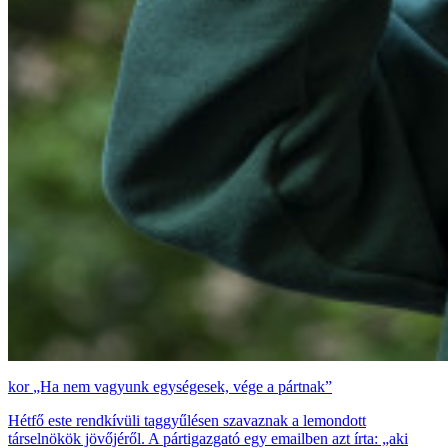
„Ha nem vagyunk egységesek, vége a pártnak”
Hétfő este rendkívüli taggyűlésen szavaznak a lemondott
társelnökök jövőjéről. A pártigazgató egy emailben azt írta: „aki