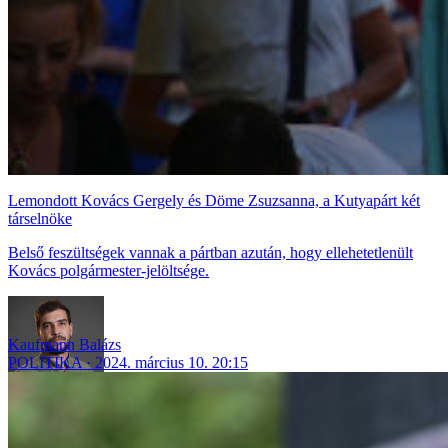
Lemondott Kovács Gergely és Döme Zsuzsanna, a Kutyapárt két
társelnöke
Belső feszültségek vannak a pártban azután, hogy ellehetetlenült
Kovács polgármester-jelöltsége.
Kaufmann Balázs
POLITIKA
2024. március 10. 20:15