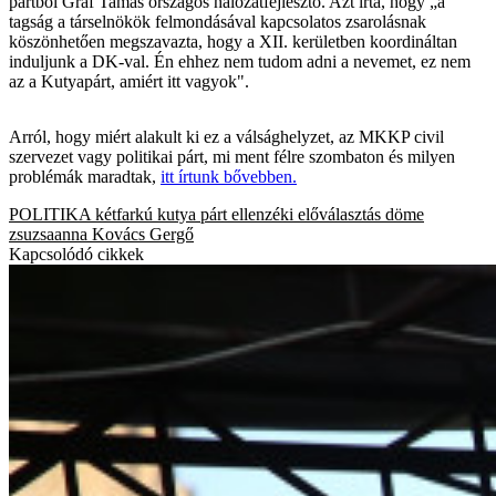
pártból Gráf Tamás országos hálózatfejlesztő. Azt írta, hogy „a
tagság a társelnökök felmondásával kapcsolatos zsarolásnak
köszönhetően megszavazta, hogy a XII. kerületben koordináltan
induljunk a DK-val. Én ehhez nem tudom adni a nevemet, ez nem
az a Kutyapárt, amiért itt vagyok".
Arról, hogy miért alakult ki ez a válsághelyzet, az MKKP civil
szervezet vagy politikai párt, mi ment félre szombaton és milyen
problémák maradtak,
itt írtunk bővebben.
POLITIKA
kétfarkú kutya párt
ellenzéki előválasztás
döme
zsuzsaanna
Kovács Gergő
Kapcsolódó cikkek