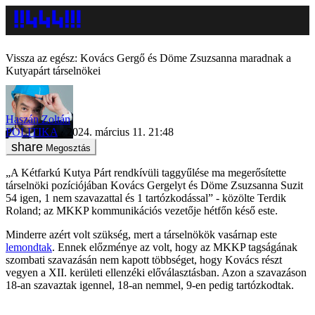
Vissza az egész: Kovács Gergő és Döme Zsuzsanna maradnak a
Kutyapárt társelnökei
Haszán Zoltán
POLITIKA
2024. március 11. 21:48
Megosztás
„A Kétfarkú Kutya Párt rendkívüli taggyűlése ma megerősítette
társelnöki pozíciójában Kovács Gergelyt és Döme Zsuzsanna Suzit
54 igen, 1 nem szavazattal és 1 tartózkodással” - közölte Terdik
Roland; az MKKP kommunikációs vezetője hétfőn késő este.
Minderre azért volt szükség, mert a társelnökök vasárnap este
lemondtak
. Ennek előzménye az volt, hogy az MKKP tagságának
szombati szavazásán nem kapott többséget, hogy Kovács részt
vegyen a XII. kerületi ellenzéki előválasztásban. Azon a szavazáson
18-an szavaztak igennel, 18-an nemmel, 9-en pedig tartózkodtak.