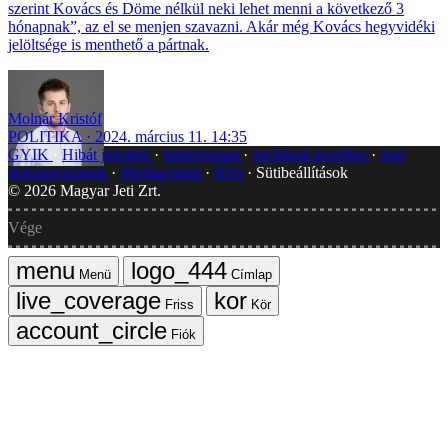
szerint Kovács és Döme nélkül neki lehet menni a következő 3
hónapnak”, az el se menjen szavazni. Akár még Kovács hegyvidéki
jelöltsége is menthető a pártnak.
Molnár Kristóf
POLITIKA
2024. március 11. 14:35
GYIK
Hibát jelentek
Impresszum
Javítások kezelése
Jogi
dokumentumok
Médiaajánlat
RSS
Sütibeállítások
©
2026
Magyar Jeti Zrt.
Vége
Menü
Címlap
Friss
Kör
Fiók