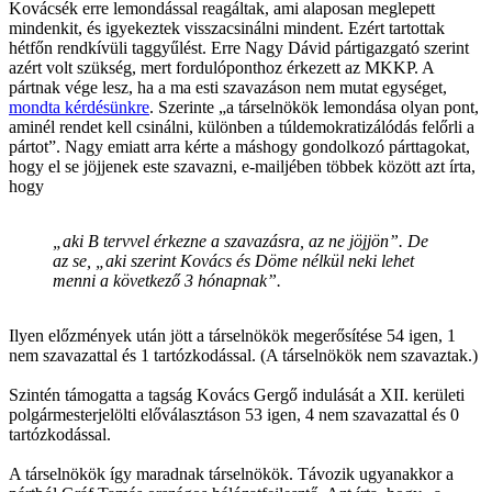
Kovácsék erre lemondással reagáltak, ami alaposan meglepett
mindenkit, és igyekeztek visszacsinálni mindent. Ezért tartottak
hétfőn rendkívüli taggyűlést. Erre Nagy Dávid pártigazgató szerint
azért volt szükség, mert fordulóponthoz érkezett az MKKP. A
pártnak vége lesz, ha a ma esti szavazáson nem mutat egységet,
mondta kérdésünkre
. Szerinte „a társelnökök lemondása olyan pont,
aminél rendet kell csinálni, különben a túldemokratizálódás felőrli a
pártot”. Nagy emiatt arra kérte a máshogy gondolkozó párttagokat,
hogy el se jöjjenek este szavazni, e-mailjében többek között azt írta,
hogy
„aki B tervvel érkezne a szavazásra, az ne jöjjön”. De
az se, „aki szerint Kovács és Döme nélkül neki lehet
menni a következő 3 hónapnak”.
Ilyen előzmények után jött a társelnökök megerősítése 54 igen, 1
nem szavazattal és 1 tartózkodással. (A társelnökök nem szavaztak.)
Szintén támogatta a tagság Kovács Gergő indulását a XII. kerületi
polgármesterjelölti előválasztáson 53 igen, 4 nem szavazattal és 0
tartózkodással.
A társelnökök így maradnak társelnökök. Távozik ugyanakkor a