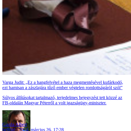
Varga Judit: „Ez a hangfelvétel a haza megmentésével kufárkodó,
ezt hamisan a zászlajára tűző ember végtelen romlottságáról szól”
Súlyos állításokat tartalmazó, terjedelmes bejegyzést tett közzé az
FB-oldalán Magyar Péterről a volt igazságügy-miniszter.
Gazda Albert
belföld
2024. március 26. 17:28