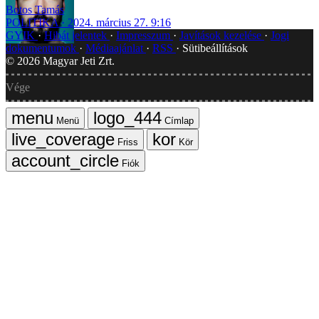
Botos Tamás
POLITIKA
2024. március 27. 9:16
GYIK
Hibát jelentek
Impresszum
Javítások kezelése
Jogi
dokumentumok
Médiaajánlat
RSS
Sütibeállítások
©
2026
Magyar Jeti Zrt.
Vége
Menü
Címlap
Friss
Kör
Fiók