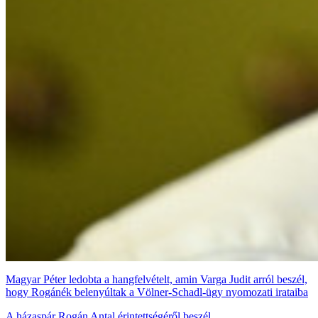
Magyar Péter ledobta a hangfelvételt, amin Varga Judit arról beszél,
hogy Rogánék belenyúltak a Völner-Schadl-ügy nyomozati irataiba
A házaspár Rogán Antal érintettségéről beszél.