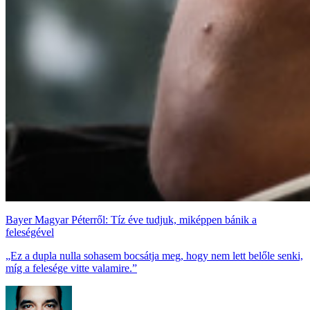
Bayer Magyar Péterről: Tíz éve tudjuk, miképpen bánik a
feleségével
„Ez a dupla nulla sohasem bocsátja meg, hogy nem lett belőle senki,
míg a felesége vitte valamire.”