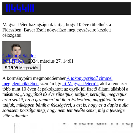
Magyar Péter hazugságnak tartja, hogy 10 éve rühellnék a
Fideszben, Bayer Zsolt nőgyalázó megjegyzéseire kezdett
célozgatni
Czinkóczi Sándor
POLITIKA
2024. március 27. 14:01
Megosztás
A kormánypárti megmondóember
A takonygerincű
címmel
megjelent cikkében
szerdán így
írt Magyar Péterről
, akit a rendszer
több mint 10 éven át pakolgatott az egyik jól fizető állami állásból a
másikba: „
Nagyjából tíz éve rühelljük, utáljuk, kerüljük, megvetjük
ezt a senkit, ezt a gazembert mi itt, a Fideszben, nagyjából tíz éve
tudjuk, miképpen bánik a feleségével, s azt is, hogy ez a dupla nulla
sohasem bocsátja meg, hogy nem lett belőle senki, míg a felesége
vitte valamire.”