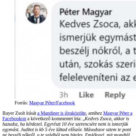
Forrás
:
Magyar Péter/Facebook
Bayer Zsolt írását
a Mandiner is újraközölte
, amihez
Magyar Péter a
Facebookon
a következő kommentet írta: „
Kedves Zsoca, akkor is
hazudsz, ha kérdezel. Egyrészt 10 éve szerencsére nem is ismerjük
egymást. Juditot is kb 5 éve láttad először. Másodszor sztem te pont
ne beszélj nőkről, a te szádból nem hiteles. Emlékszel, mit mondtál