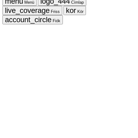
Menü
Címlap
Friss
Kör
Fiók