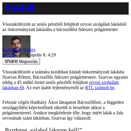
Visszaköltözött az uniós pénzből felújított orvosi szolgálati lakásból
az önkormányzati lakásába a bácsszőlősi fideszes polgármester
Kaufmann Balázs
belföld
2024. április 8. 4:29
Megosztás
Visszaköltözött a számára korábban kiutalt önkormányzati lakásba
Szarvas Róbert, Bácsszőlős fideszes polgármestere. Szarvas ugyanis
eddig a 45 millió forint uniós pénzből felújított
orvosi szolgálati
lakásban élt
. Az eset újabb fejleményeiről az
RTL számolt be
.
Február végén Hadházy Ákos látogatott Bácsszőlősre, a független
országgyűlési képviselőnek sikerült is beszélnie akkor a
polgármesterrel. Amikor megkérdezte tőle, hogy miért lakik a falu
orvosának szánt lakásban, Szarvas így válaszolt:
„Bazdmeg, valahol laknom kell!”