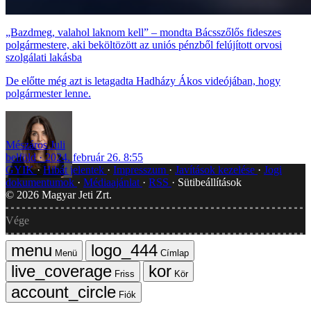
„Bazdmeg, valahol laknom kell” – mondta Bácsszőlős fideszes
polgármestere, aki beköltözött az uniós pénzből felújított orvosi
szolgálati lakásba
De előtte még azt is letagadta Hadházy Ákos videójában, hogy
polgármester lenne.
Mészáros Juli
belföld
2024. február 26. 8:55
GYIK
Hibát jelentek
Impresszum
Javítások kezelése
Jogi
dokumentumok
Médiaajánlat
RSS
Sütibeállítások
©
2026
Magyar Jeti Zrt.
Vége
Menü
Címlap
Friss
Kör
Fiók