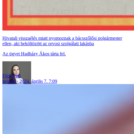
Hivatali visszaélés miatt nyomoznak a bácsszőlősi polgármester
ellen, aki beköltözött az orvosi szolgálati lakásba
Az ügyet Hadházy Ákos tárta fel.
Fődi Kitti
belföld
2024. április 7. 7:09