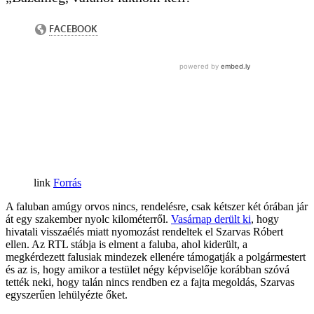
Forrás
A faluban amúgy orvos nincs, rendelésre, csak kétszer két órában jár
át egy szakember nyolc kilométerről.
Vasárnap derült ki
, hogy
hivatali visszaélés miatt nyomozást rendeltek el Szarvas Róbert
ellen. Az RTL stábja is elment a faluba, ahol kiderült, a
megkérdezett falusiak mindezek ellenére támogatják a polgármestert
és az is, hogy amikor a testület négy képviselője korábban szóvá
tették neki, hogy talán nincs rendben ez a fajta megoldás, Szarvas
egyszerűen lehülyézte őket.