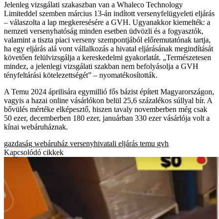
Jelenleg vizsgálati szakaszban van a Whaleco Technology
Limiteddel szemben március 13-án indított versenyfelügyeleti eljárás
– válaszolta a lap megkeresésére a GVH. Ugyanakkor kiemelték: a
nemzeti versenyhatóság minden esetben üdvözli és a fogyasztók,
valamint a tiszta piaci verseny szempontjából előremutatónak tartja,
ha egy eljárás alá vont vállalkozás a hivatal eljárásának megindítását
követően felülvizsgálja a kereskedelmi gyakorlatát. „Természetesen
mindez, a jelenlegi vizsgálati szakban nem befolyásolja a GVH
tényfeltárási kötelezettségét” – nyomatékosították.
A Temu 2024 áprilisára egymillió fős bázist épített Magyarországon,
vagyis a hazai online vásárlókon belül 25,6 százalékos súllyal bír. A
bővülés mértéke elképesztő, hiszen tavaly novemberben még csak
50 ezer, decemberben 180 ezer, januárban 330 ezer vásárlója volt a
kínai webáruháznak.
gazdaság
webáruház
versenyhivatali eljárás
temu
gvh
Kapcsolódó cikkek