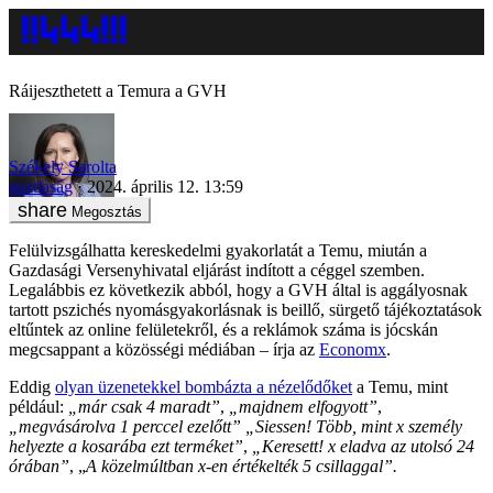
Ráijeszthetett a Temura a GVH
Székely Sarolta
gazdaság
2024. április 12. 13:59
Megosztás
Felülvizsgálhatta kereskedelmi gyakorlatát a Temu, miután a
Gazdasági Versenyhivatal eljárást indított a céggel szemben.
Legalábbis ez következik abból, hogy a GVH által is aggályosnak
tartott pszichés nyomásgyakorlásnak is beillő, sürgető tájékoztatások
eltűntek az online felületekről, és a reklámok száma is jócskán
megcsappant a közösségi médiában – írja az
Economx
.
Eddig
olyan üzenetekkel bombázta a nézelődőket
a Temu, mint
például:
„már csak 4 maradt”
,
„majdnem elfogyott”
,
„megvásárolva 1 perccel ezelőtt”
„Siessen! Több, mint x személy
helyezte a kosarába ezt terméket”
,
„Keresett! x eladva az utolsó 24
órában”
, „
A közelmúltban x-en értékelték 5 csillaggal”.