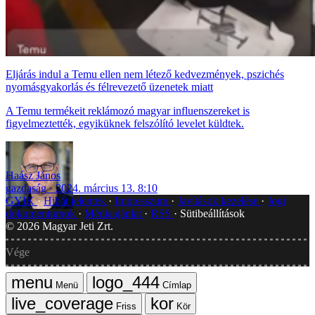
Eljárás indul a Temu ellen nem létező kedvezmények, pszichés
nyomásgyakorlás és félrevezető üzenetek miatt
A Temu termékeit reklámozó magyar influenszereket is
figyelmeztették, egyiküknek felszólító levelet küldtek.
Haász János
gazdaság
2024. március 13. 8:10
GYIK
Hibát jelentek
Impresszum
Javítások kezelése
Jogi
dokumentumok
Médiaajánlat
RSS
Sütibeállítások
©
2026
Magyar Jeti Zrt.
Vége
Menü
Címlap
Friss
Kör