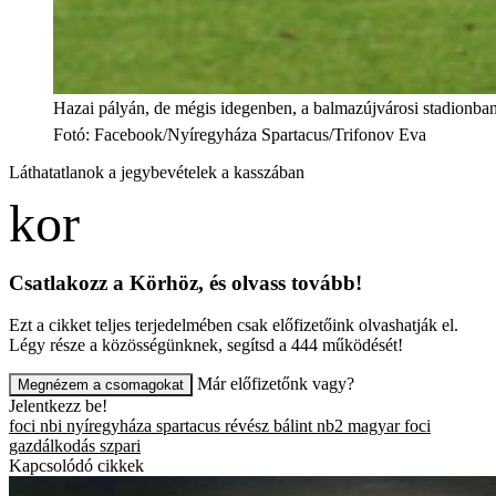
Hazai pályán, de mégis idegenben, a balmazújvárosi stadionban
Fotó
:
Facebook/Nyíregyháza Spartacus/Trifonov Eva
Láthatatlanok a jegybevételek a kasszában
Csatlakozz a Körhöz, és olvass tovább!
Ezt a cikket teljes terjedelmében csak előfizetőink olvashatják el.
Légy része a közösségünknek, segítsd a 444 működését!
Már előfizetőnk vagy?
Megnézem a csomagokat
Jelentkezz be!
foci
nbi
nyíregyháza spartacus
révész bálint
nb2
magyar foci
gazdálkodás
szpari
Kapcsolódó cikkek