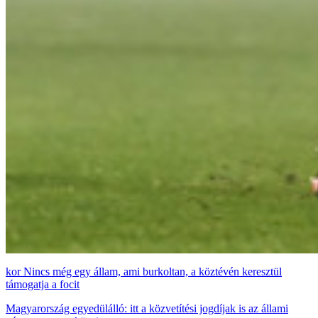
Nincs még egy állam, ami burkoltan, a köztévén keresztül
támogatja a focit
Magyarország egyedülálló: itt a közvetítési jogdíjak is az állami