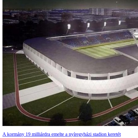
A kormány 19 milliárdra emelte a nyíregyházi stadion keretét