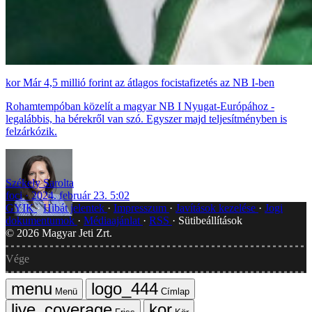
Már 4,5 millió forint az átlagos focistafizetés az NB I-ben
Rohamtempóban közelít a magyar NB I Nyugat-Európához -
legalábbis, ha bérekről van szó. Egyszer majd teljesítményben is
felzárkózik.
Székely Sarolta
foci
2024. február 23. 5:02
GYIK
Hibát jelentek
Impresszum
Javítások kezelése
Jogi
dokumentumok
Médiaajánlat
RSS
Sütibeállítások
©
2026
Magyar Jeti Zrt.
Vége
Menü
Címlap