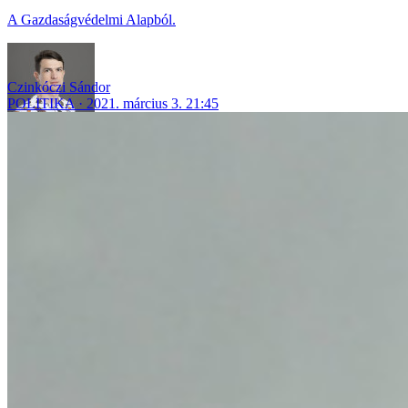
A Gazdaságvédelmi Alapból.
Czinkóczi Sándor
POLITIKA
2021. március 3. 21:45