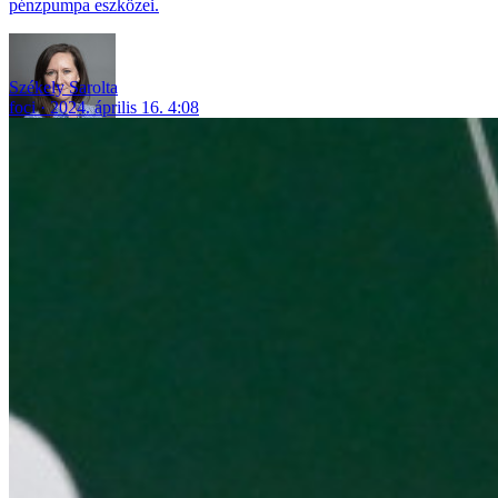
pénzpumpa eszközei.
Székely Sarolta
foci
2024. április 16. 4:08