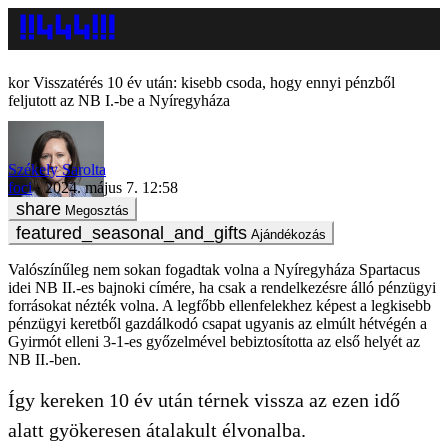
Visszatérés 10 év után: kisebb csoda, hogy ennyi pénzből
feljutott az NB I.-be a Nyíregyháza
Székely Sarolta
foci
2024. május 7. 12:58
Megosztás
Ajándékozás
Valószínűleg nem sokan fogadtak volna a Nyíregyháza Spartacus
idei NB II.-es bajnoki címére, ha csak a rendelkezésre álló pénzügyi
forrásokat nézték volna. A legfőbb ellenfelekhez képest a legkisebb
pénzügyi keretből gazdálkodó csapat ugyanis az elmúlt hétvégén a
Gyirmót elleni 3-1-es győzelmével bebiztosította az első helyét az
NB II.-ben.
Így kereken 10 év után térnek vissza az ezen idő
alatt gyökeresen átalakult élvonalba.