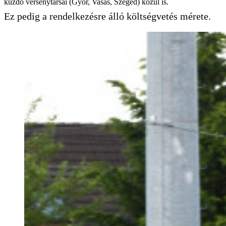
küzdő versenytársai (Győr, Vasas, Szeged) közül is.
Ez pedig a rendelkezésre álló költségvetés mérete.