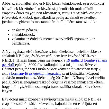
Abba az élvonalba, ahova NER-közeli tulajdonosok és a politikusi
hátszélnek köszönhetően kisvárosi, jelentősebb múlt nélküli
csapatok érkeztek
(és idén távoznak is, vagyis a Mezőkövesd és a
Kisvárda)
. A klubok gazdálkodása pedig az elmúlt évtizedben
jócskán meghízott és mostanra három fő pillérre támaszkodik:
az állami pénzek,
a tulajdonosok,
valamint az érdekek mentén szerveződő szponzori kör
pénztárcája.
A Nyíregyháza első ránézésre szinte tökéletesen beleillik ebbe az
átalakult NB I.-be, és érkezésétől nem lesz kevésbé NER-es a
NERB1. Hiszen hamarosan megkapják a
19 milliárd forintnyi állami
pénzből
épült új, 8000 fős stadionjukat, a tulajdonost, Révész
Bálintot pedig többen Orbán Viktor kedvenc fuvarosának tartják,
akit
a kormányfő az egekig magasztalt
az új logisztikai központ
átadásán mondott beszédében még 2017-ben. Néhány évvel ezelőtt
pedig Révész energiakereskedő céget is vásárolt annak érdekében,
hogy a földgáz/villamosenergia tranzitszállításoknak aktív részese
legyen.
Egy dolog miatt azonban a Nyíregyháza mégis kilóg az NB I.-es
csapatok sorából, sőt, a közvetlen, bajnoki címért és feljutásért