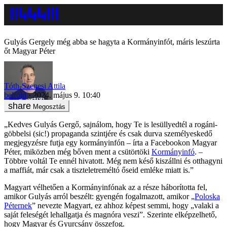
Gulyás Gergely még abba se hagyta a Kormányinfót, máris leszúrta
őt Magyar Péter
Tóth-Szenesi Attila
belföld
2024. május 9. 10:40
Megosztás
„Kedves Gulyás Gergő, sajnálom, hogy Te is lesüllyedtél a rogáni-
göbbelsi (sic!) propaganda szintjére és csak durva személyeskedő
megjegyzésre futja egy kormányinfón – írta a Facebookon Magyar
Péter, miközben még bőven ment a csütörtöki
Kormányinfó
. –
Többre voltál Te ennél hivatott. Még nem késő kiszállni és otthagyni
a maffiát, már csak a tiszteletreméltó őseid emléke miatt is.”
Magyart vélhetően a Kormányinfónak az a része háborította fel,
amikor Gulyás arról beszélt: gyengén fogalmazott, amikor „
Poloska
Péternek
” nevezte Magyart, ez ahhoz képest semmi, hogy „valaki a
saját feleségét lehallgatja és magnóra veszi”. Szerinte elképzelhető,
hogy Magyar és Gyurcsány összefog.