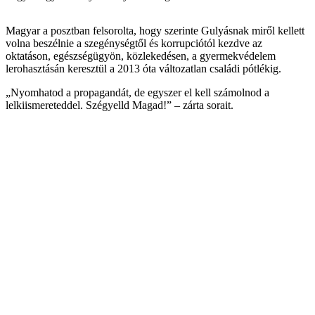
Magyar a posztban felsorolta, hogy szerinte Gulyásnak miről kellett
volna beszélnie a szegénységtől és korrupciótól kezdve az
oktatáson, egészségügyön, közlekedésen, a gyermekvédelem
lerohasztásán keresztül a 2013 óta változatlan családi pótlékig.
„Nyomhatod a propagandát, de egyszer el kell számolnod a
lelkiismereteddel. Szégyelld Magad!” – zárta sorait.