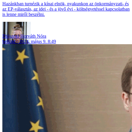
Hazánkban turnézik a kínai elnök, nyakunkon az önkormányzati- és
az EP-választás, az idei - és a jövő évi - költségvetéssel kapcsolatban
is lenne miről beszélni.
Diószegi-Horváth Nóra
belföld
2024. május 9. 8:49