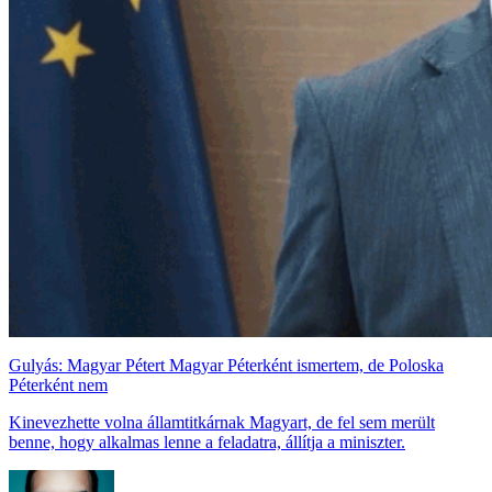
Gulyás: Magyar Pétert Magyar Péterként ismertem, de Poloska
Péterként nem
Kinevezhette volna államtitkárnak Magyart, de fel sem merült
benne, hogy alkalmas lenne a feladatra, állítja a miniszter.