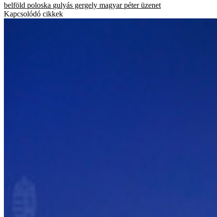
belföld
poloska
gulyás gergely
magyar péter
üzenet
Kapcsolódó cikkek