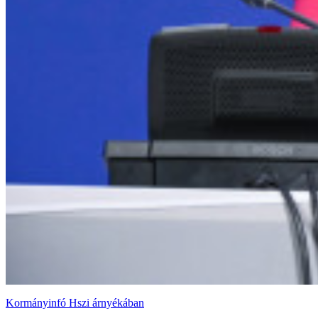
Kormányinfó Hszi árnyékában