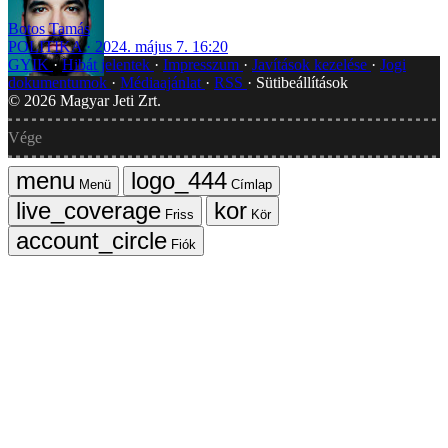
Botos Tamás
POLITIKA
2024. május 7. 16:20
GYIK
Hibát jelentek
Impresszum
Javítások kezelése
Jogi
dokumentumok
Médiaajánlat
RSS
Sütibeállítások
©
2026
Magyar Jeti Zrt.
Vége
Menü
Címlap
Friss
Kör
Fiók