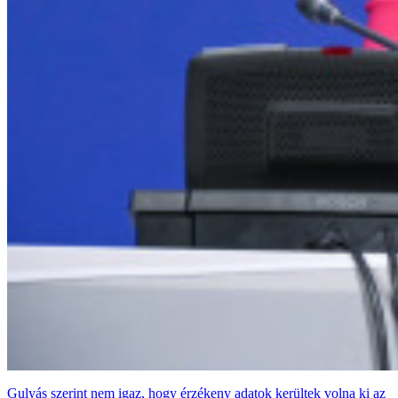
Gulyás szerint nem igaz, hogy érzékeny adatok kerültek volna ki az