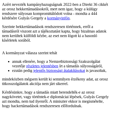
Azért nevezték kampányhazugságnak 2022-ben a Direkt 36 cikkét
az orosz hekkertámadásokról, mert nem igaz, hogy a külügy
rendszere súlyosan kompromittálódott volna - mondta a 444
kérdésére Gulyás Gergely a
kormányinfón
.
Szerinte hekkertámadások rendszeresen történnek, erről a
támadásról viszont azt a tájékoztatást kapta, hogy bizalmas adatok
nem kerültek külföldi kézbe, az eset nem lógott ki a hasonló
kísérletek sorából.
A kormányzat válasza szerint tehát
annak ellenére, hogy a Nemzetbiztonsági Szakszolgálat
vezetője
részletes jelentésben
írt a támadás súlyosságáról,
ezután pedig
jelentős biztonsági átalakításokat
is javasoltak,
mindeközben mégsem került ki semmilyen érzékeny adat, az orosz
titkosszolgálatok akciója nem járt sikerrel.
Kérdésünkre, hogy a támadás miatt berendelték-e az orosz
nagykövetet, vagy történtek-e diplomáciai lépések, Gulyás Gergely
azt mondta, nem tud ilyenről. A miniszter ekkor is megismételte,
hogy hackertámadások rendszeresen előfordulnak.