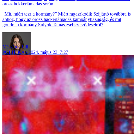
orosz hekkertámadás során
„Mit, miért tesz a kormány?” Miért ragaszkodik Szijjártó továbbra is
ahhoz, hogy az orosz hackertámadás kampányhazugság, és mit
gondol a kormány Sulyok Tamás zsebszerződéseiről?
Mészáros Juli
POLITIKA
2024. május 23. 7:27