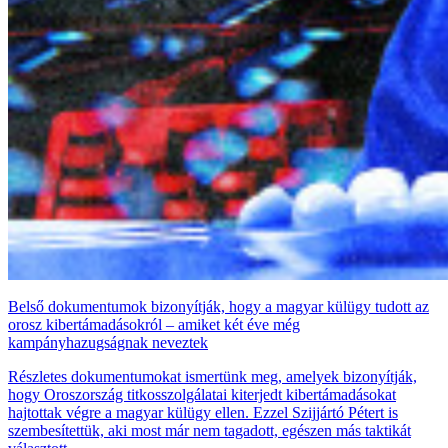
Belső dokumentumok bizonyítják, hogy a magyar külügy tudott az
orosz kibertámadásokról – amiket két éve még
kampányhazugságnak neveztek
Részletes dokumentumokat ismertünk meg, amelyek bizonyítják,
hogy Oroszország titkosszolgálatai kiterjedt kibertámadásokat
hajtottak végre a magyar külügy ellen. Ezzel Szijjártó Pétert is
szembesítettük, aki most már nem tagadott, egészen más taktikát