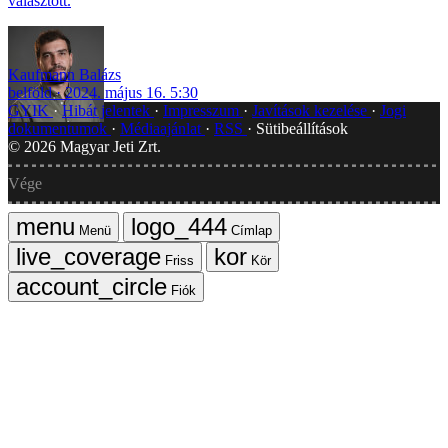
választott.
Kaufmann Balázs
belföld
2024. május 16. 5:30
GYIK
Hibát jelentek
Impresszum
Javítások kezelése
Jogi
dokumentumok
Médiaajánlat
RSS
Sütibeállítások
©
2026
Magyar Jeti Zrt.
Vége
Menü
Címlap
Friss
Kör
Fiók