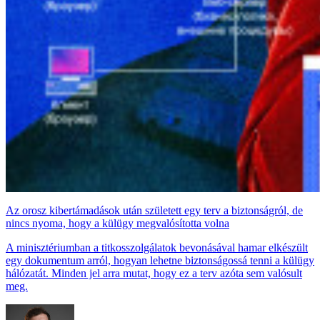
Az orosz kibertámadások után született egy terv a biztonságról, de
nincs nyoma, hogy a külügy megvalósította volna
A minisztériumban a titkosszolgálatok bevonásával hamar elkészült
egy dokumentum arról, hogyan lehetne biztonságossá tenni a külügy
hálózatát. Minden jel arra mutat, hogy ez a terv azóta sem valósult
meg.