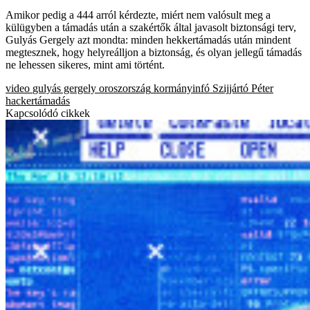
Amikor pedig a 444 arról kérdezte, miért nem valósult meg a
külügyben a támadás után a szakértők által javasolt biztonsági terv,
Gulyás Gergely azt mondta: minden hekkertámadás után mindent
megtesznek, hogy helyreálljon a biztonság, és olyan jellegű támadás
ne lehessen sikeres, mint ami történt.
video
gulyás gergely
oroszország
kormányinfó
Szijjártó Péter
hackertámadás
Kapcsolódó cikkek