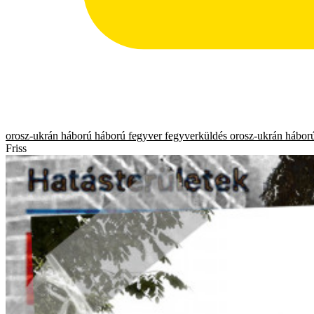
orosz-ukrán háború
háború
fegyver
fegyverküldés
orosz-ukrán hábor
Friss