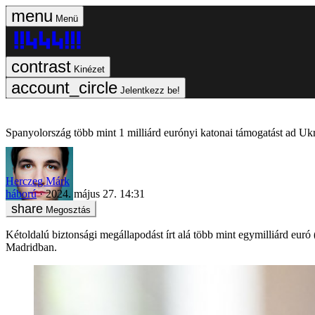
Menü
Kinézet
Jelentkezz be!
Spanyolország több mint 1 milliárd eurónyi katonai támogatást ad Uk
Herczeg Márk
háború
2024. május 27. 14:31
Megosztás
Kétoldalú biztonsági megállapodást írt alá több mint egymilliárd euró
Madridban.