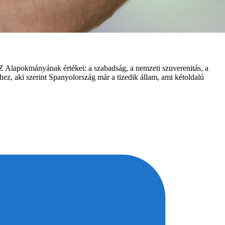
Z Alapokmányának értékei: a szabadság, a nemzeti szuverenitás, a
hez, aki szerint Spanyolország már a tizedik állam, ami kétoldalú