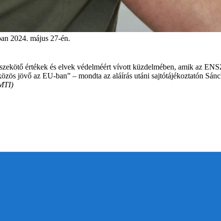
an 2024. május 27-én.
sszekötő értékek és elvek védelméért vívott küzdelmében, amik az ENS
a közös jövő az EU-ban” – mondta az aláírás utáni sajtótájékoztatón Sánc
MTI)