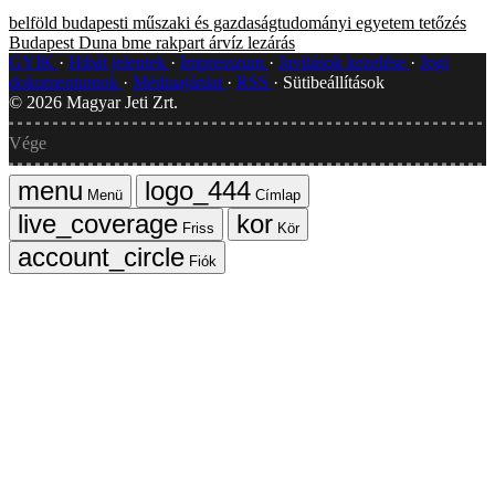
belföld
budapesti műszaki és gazdaságtudományi egyetem
tetőzés
Budapest
Duna
bme
rakpart
árvíz
lezárás
GYIK
Hibát jelentek
Impresszum
Javítások kezelése
Jogi
dokumentumok
Médiaajánlat
RSS
Sütibeállítások
©
2026
Magyar Jeti Zrt.
Vége
Menü
Címlap
Friss
Kör
Fiók