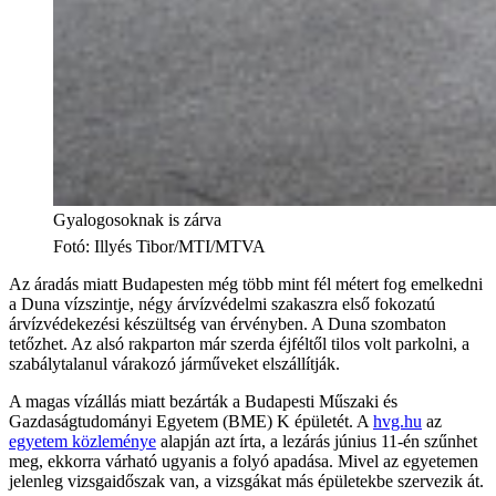
Gyalogosoknak is zárva
Fotó
:
Illyés Tibor/MTI/MTVA
Az áradás miatt Budapesten még több mint fél métert fog emelkedni
a Duna vízszintje, négy árvízvédelmi szakaszra első fokozatú
árvízvédekezési készültség van érvényben. A Duna szombaton
tetőzhet. Az alsó rakparton már szerda éjféltől tilos volt parkolni, a
szabálytalanul várakozó járműveket elszállítják.
A magas vízállás miatt bezárták a Budapesti Műszaki és
Gazdaságtudományi Egyetem (BME) K épületét. A
hvg.hu
az
egyetem közleménye
alapján azt írta, a lezárás június 11-én szűnhet
meg, ekkorra várható ugyanis a folyó apadása. Mivel az egyetemen
jelenleg vizsgaidőszak van, a vizsgákat más épületekbe szervezik át.