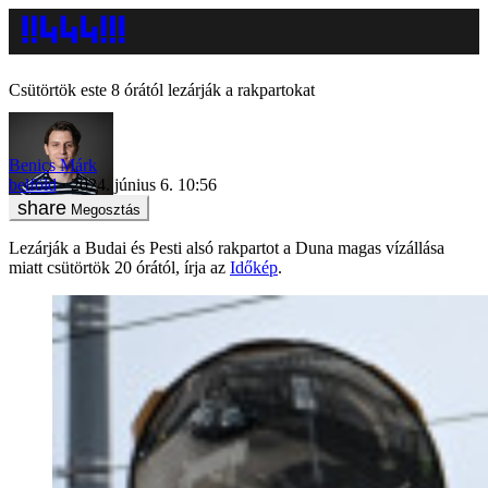
Csütörtök este 8 órától lezárják a rakpartokat
Benics Márk
belföld
2024. június 6. 10:56
Megosztás
Lezárják a Budai és Pesti alsó rakpartot a Duna magas vízállása
miatt csütörtök 20 órától, írja az
Időkép
.