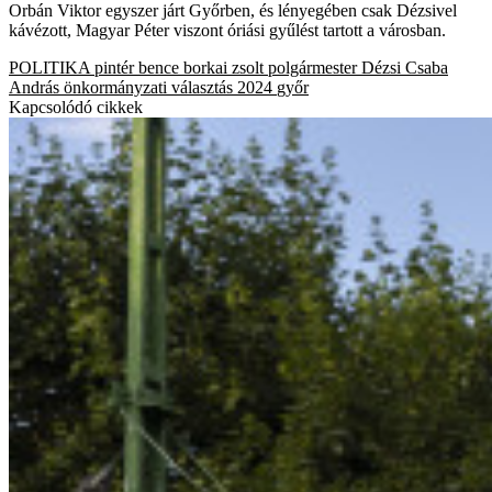
Orbán Viktor egyszer járt Győrben, és lényegében csak Dézsivel
kávézott, Magyar Péter viszont óriási gyűlést tartott a városban.
POLITIKA
pintér bence
borkai zsolt
polgármester
Dézsi Csaba
András
önkormányzati választás 2024
győr
Kapcsolódó cikkek