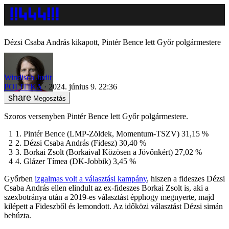
Dézsi Csaba András kikapott, Pintér Bence lett Győr polgármestere
Windisch Judit
POLITIKA
2024. június 9. 22:36
Megosztás
Szoros versenyben Pintér Bence lett Győr polgármestere.
Pintér Bence (LMP-Zöldek, Momentum-TSZV) 31,15 %
Dézsi Csaba András (Fidesz) 30,40 %
Borkai Zsolt (Borkaival Közösen a Jövőnkért) 27,02 %
Glázer Tímea (DK-Jobbik) 3,45 %
Győrben
izgalmas volt a választási kampány
, hiszen a fideszes Dézsi
Csaba András ellen elindult az ex-fideszes Borkai Zsolt is, aki a
szexbotránya után a 2019-es választást épphogy megnyerte, majd
kilépett a Fideszből és lemondott. Az időközi választást Dézsi simán
behúzta.