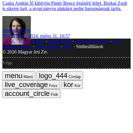
Csaba András fő kihívója Pintér Bence újságíró lehet. Borkai Zsolt
is sikerre hajt, a gyurcsányos plakátot pedig baromságnak tartja.
Windisch Judit
POLITIKA
2024. május 31. 16:57
GYIK
Hibát jelentek
Impresszum
Javítások kezelése
Jogi
dokumentumok
Médiaajánlat
RSS
Sütibeállítások
©
2026
Magyar Jeti Zrt.
Vége
Menü
Címlap
Friss
Kör
Fiók