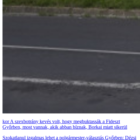
A szexbotrány kevés volt, hogy megbuktassák a Fideszt
Győrben, most vannak, akik abban bíznak, Borkai miatt sikerül
Szokatlanul izgalmas lehet a polgármester-választás Győrben: Dézsi