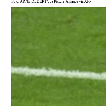
Fotó
:
ARNE DEDERT/dpa Picture-Alliance via AFP