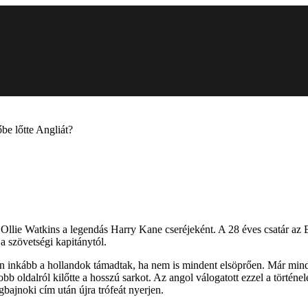
be lőtte Angliát?
 Ollie Watkins a legendás Harry Kane cseréjeként. A 28 éves csatár az
 a szövetségi kapitánytól.
ben inkább a hollandok támadtak, ha nem is mindent elsöprően. Már mind
bb oldalról kilőtte a hosszú sarkot. Az angol válogatott ezzel a történe
gbajnoki cím után újra trófeát nyerjen.