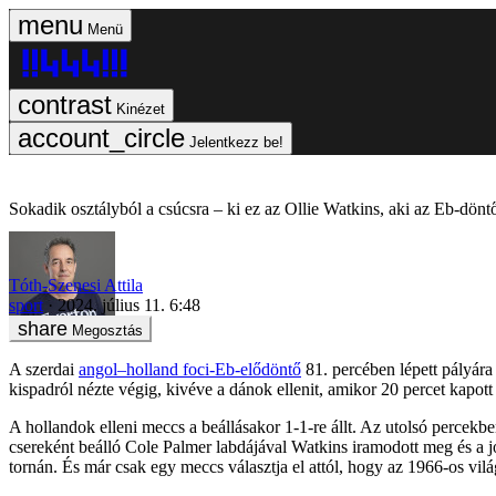
Menü
Kinézet
Jelentkezz be!
Sokadik osztályból a csúcsra – ki ez az Ollie Watkins, aki az Eb-döntő
Tóth-Szenesi Attila
sport
2024. július 11. 6:48
Megosztás
A szerdai
angol–holland foci-Eb-elődöntő
81. percében lépett pályára
kispadról nézte végig, kivéve a dánok ellenit, amikor 20 percet kapott
A hollandok elleni meccs a beállásakor 1-1-re állt. Az utolsó percek
csereként beálló Cole Palmer labdájával Watkins iramodott meg és a jo
tornán. És már csak egy meccs választja el attól, hogy az 1966-os vilá